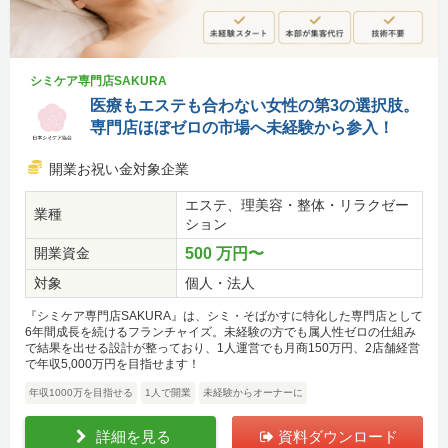
シミケア専門店SAKURA
医療もエステも合わない女性の第3の選択肢。
専門店ほぼゼロの市場へ未経験から参入！
開業お祝い金対象企業
エステ、理美容・整体・リラクゼー
業種
ション
開業資金
500 万円〜
対象
個人・法人
『シミケア専門店SAKURA』は、シミ・そばかすに特化した専門店として
6年間成長を続けるフランチャイズ。未経験の方でも属人性ゼロの仕組み
で結果を出せる設計が整っており、1人運営でも月商150万円、2店舗経営
で年収5,000万円を目指せます！
年収1000万を目指せる
1人で開業
未経験からオーナーに
詳細を見る
資料ダウンロード