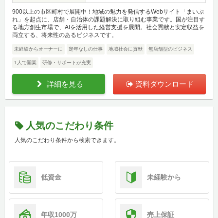
900以上の市区町村で展開中！地域の魅力を発信するWebサイト「まいぷ
れ」を起点に、店舗・自治体の課題解決に取り組む事業です。国が注目す
る地方創生市場で、AIを活用した経営支援を展開。社会貢献と安定収益を
両立する、将来性のあるビジネスです。
未経験からオーナーに
定年なしの仕事
地域社会に貢献
無店舗型のビジネス
1人で開業
研修・サポートが充実
詳細を見る
資料ダウンロード
人気のこだわり条件
人気のこだわり条件から検索できます。
低資金
未経験から
年収1000万
売上保証