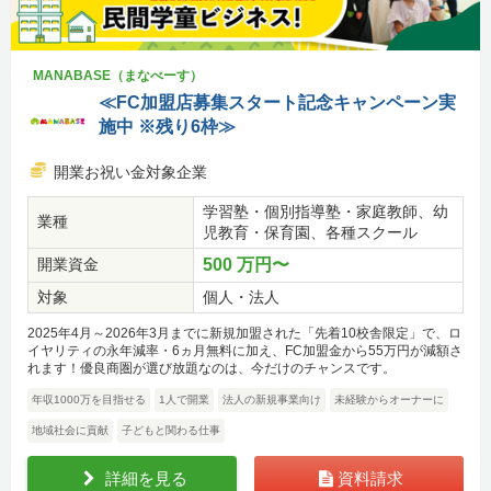
MANABASE（まなべーす）
≪FC加盟店募集スタート記念キャンペーン実
施中 ※残り6枠≫
開業お祝い金対象企業
学習塾・個別指導塾・家庭教師、幼
業種
児教育・保育園、各種スクール
開業資金
500 万円〜
対象
個人・法人
2025年4月～2026年3月までに新規加盟された「先着10校舎限定」で、ロ
イヤリティの永年減率・6ヵ月無料に加え、FC加盟金から55万円が減額さ
れます！優良商圏が選び放題なのは、今だけのチャンスです。
年収1000万を目指せる
1人で開業
法人の新規事業向け
未経験からオーナーに
地域社会に貢献
子どもと関わる仕事
詳細を見る
資料請求