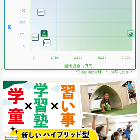
450
300
加盟数
150
0
0
1,750
3,500
5,250
7,000
開業資金（万円）
*正確な値は資料にてご確認ください。