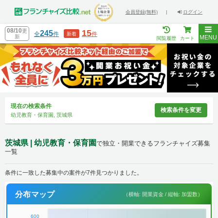
会員登録(無料)
|
ログイン
08/10
更
15
245
全
件
件
新着
新
MENU
閲覧履歴
カート
現在の検索条件
検索条件を変更
幼児教育・保育園, 茨城県
茨城県 | 幼児教育・保育園
で独立・開業できるフランチャイズ募集
一覧
条件に一致した募集中の案件が7件見つかりました。
分布マップ
（横軸: 開業資金 / 縦軸: 加盟数）
600