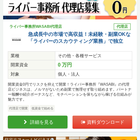
ライバー事務所WASABI代理店
代理店
急成長中の市場で高収益！未経験・副業OKな
「ライバーのスカウティング業務」で独立
業種
その他・各種サービス
開業資金
0 万円
対象
個人・法人
開業資金0円でリスクを抑えて開業！ライバー事務所『WASABI』の代理
店ビジネスは、ノルマがないため副業で無理せず取り組めます。パートナ
ー報酬や紹介ボーナスなど、モチベーションを保ちながら稼げる仕組みが
魅力です。
代理店で開業
低資金で始める
詳細を見る
資料ダウンロード