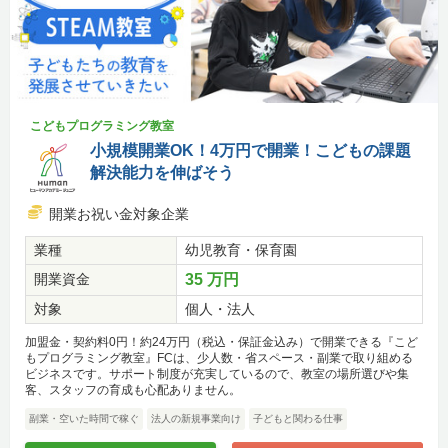
こどもプログラミング教室
小規模開業OK！4万円で開業！こどもの課題
解決能力を伸ばそう
開業お祝い金対象企業
業種
幼児教育・保育園
開業資金
35 万円
対象
個人・法人
加盟金・契約料0円！約24万円（税込・保証金込み）で開業できる『こど
もプログラミング教室』FCは、少人数・省スペース・副業で取り組める
ビジネスです。サポート制度が充実しているので、教室の場所選びや集
客、スタッフの育成も心配ありません。
副業・空いた時間で稼ぐ
法人の新規事業向け
子どもと関わる仕事