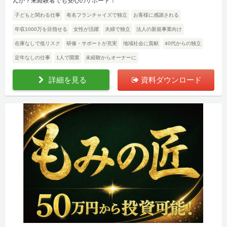
んか？未経験者でも安心のサポート！
子どもと関わる仕事
有名フランチャイズで独立
お客様に感謝される
年収1000万を目指せる
女性が活躍
夫婦で独立
法人の新規事業向け
在庫なしで低リスク
研修・サポートが充実
地域社会に貢献
40代からの独立
定年なしの仕事
1人で開業
未経験からオーナーに
詳細を見る
資料ダウンロード