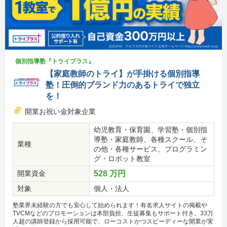
個別指導塾『トライプラス』
【家庭教師のトライ】が手掛ける個別指導
塾！圧倒的ブランド力のあるトライで独立
を！
開業お祝い金対象企業
幼児教育・保育園、学習塾・個別指
導塾・家庭教師、各種スクール、そ
業種
の他・各種サービス、プログラミン
グ・ロボット教室
開業資金
528 万円
対象
個人・法人
塾業界未経験の方でも安心して始められます！有名求人サイトの掲載や
TVCMなどのプロモーションは本部負担、生徒募集もサポート付き。33万
人超の講師登録から採用可能で、ローコストかつスピーディーな開業が実