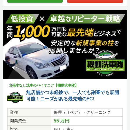
出張水なし洗車のパイオニア【機動洗車隊】
無店舗かつ未経験で、一人でも副業でも展開
可能！ニーズがある最先端のFC!
業種
修理（リペア）・クリーニング
開業資金
55 万円
対象
個人・法人