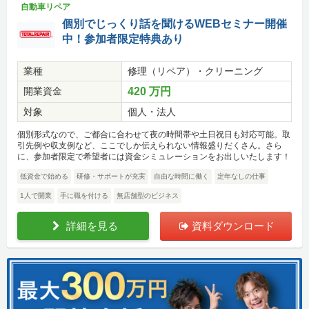
自動車リペア
個別でじっくり話を聞けるWEBセミナー開催
中！参加者限定特典あり
業種
修理（リペア）・クリーニング
開業資金
420 万円
対象
個人・法人
個別形式なので、ご都合に合わせて夜の時間帯や土日祝日も対応可能。取
引先例や収支例など、ここでしか伝えられない情報盛りだくさん。さら
に、参加者限定で希望者には資金シミュレーションをお出しいたします！
低資金で始める
研修・サポートが充実
自由な時間に働く
定年なしの仕事
1人で開業
手に職を付ける
無店舗型のビジネス
詳細を見る
資料ダウンロード