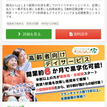
婚活からはじまり顧客の生涯を通じてのライフサポートビジネス。起業に
あたり一番不安を感じる集客にも効果抜群な【無料恋愛診断ツール】をご
用意！マッチングアプリ利用者もクライアントにできる恋愛教育ビジネス
です。
低資金で始める
女性が活躍
40代からの独立
詳細を見る
資料請求