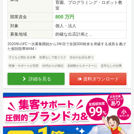
育園、プログラミング・ロボット教
室
開業資金
800 万円
対象
個人・法人
募集地域
的確な出店計画と...
2020年のFC一次募集開始から3年目で全国300校舎を突破する成長を遂げ
た個別指導WAM！
子どもと関わる仕事
在庫なしで低リスク
自分のお店を持つ
研修・サポートが充実
40代からの独立
未経験からオーナーに
定年なしの仕事
詳細を見る
資料ダウンロード