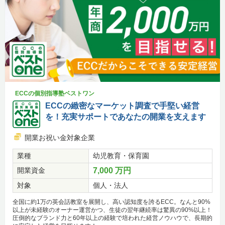
ECCの個別指導塾ベストワン
ECCの緻密なマーケット調査で手堅い経営
を！充実サポートであなたの開業を支えます
開業お祝い金対象企業
業種
幼児教育・保育園
開業資金
7,000 万円
対象
個人・法人
全国に約1万の英会話教室を展開し、高い認知度を誇るECC。なんと90%
以上が未経験のオーナー運営かつ、生徒の翌年継続率は驚異の90%以上！
圧倒的なブランド力と60年以上の経験で培われた経営ノウハウで、長期的