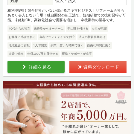
対象
個人・法人
粗利率8割！競合他社がいない儲かるスキマビジネス！リフォーム会社も
あまり参入しない市場！独自開発の新工法で、短期研修での技術習得が可
能。未経験OK。高齢化社会で需要も増加し、今後期待の業界です。
40代からの独立
未経験からオーナーに
手に職を付ける
女性が活躍
お客様に感謝される
有名フランチャイズで独立
法人の新規事業向け
地域社会に貢献
1人で開業
副業・空いた時間で稼ぐ
自由な時間に働く
夫婦で独立
年収1000万を目指せる
研修・サポートが充実
詳細を見る
資料ダウンロード