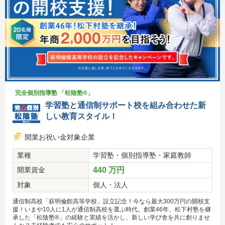
完全個別指導塾 「松陰塾®」
学習塾と通信制サポート校を組み合わせた新
しい教育スタイル！
開業お祝い金対象企業
業種
学習塾・個別指導塾・家庭教師
開業資金
440 万円
対象
個人・法人
通信制高校「萩明倫館高等学校」設立記念！今なら最大300万円の開校支
援！いまや10人に1人が通信制高校を選ぶ時代。創業46年、松下村塾を継
承した「松陰塾®」の経験と実績を活かし、新しい学び舎を共に創りませ