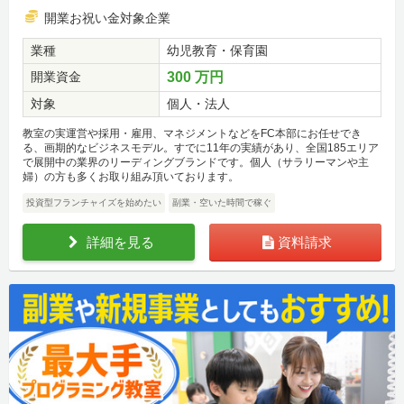
開業お祝い金対象企業
業種
幼児教育・保育園
開業資金
300 万円
対象
個人・法人
教室の実運営や採用・雇用、マネジメントなどをFC本部にお任せでき
る、画期的なビジネスモデル。すでに11年の実績があり、全国185エリア
で展開中の業界のリーディングブランドです。個人（サラリーマンや主
婦）の方も多くお取り組み頂いております。
投資型フランチャイズを始めたい
副業・空いた時間で稼ぐ
詳細を見る
資料請求