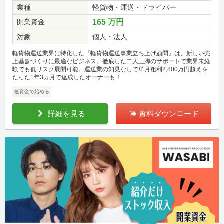
業種
軽貨物・運送・ドライバー
開業資金
165 万円
対象
個人・法人
軽貨物運送業界に特化した『軽貨物運送事業立ち上げ顧問』は、新しい売
上基盤づくりに最適なビジネス。徹底した二人三脚のサポートで業界未経
験でも低リスク展開可能。運送業の知見なしで単月粗利2,800万円超えを
たった1年3ヵ月で達成したオーナーも！
低資金で始める
詳細を見る
資料ダウンロード