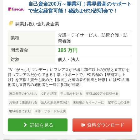
自己資金200万～開業可！業界最高のサポート
で安定経営可能！秘訣はぜひ説明会で！
開業お祝い金対象企業
介護・デイサービス、訪問介護・訪
業種
問看護
開業資金
195 万円
対象
個人・法人
TV『がっちりマンデー』にフレアスが登場！20年以上の実績と直営店を
持つフレアスだからできる手厚いサポートで、FC店舗の【早期立ち上
げ】を支援！競合も認めた【徹底した施術者の育成と研修】にはFCの施
術者も直営店の施術者と一緒に参加が可能！
無店舗型のビジネス
女性が活躍
手に職を付ける
年収1000万を目指せる
お客様に感謝される
法人の新規事業向け
未経験からオーナーに
定年なしの仕事
地域社会に貢献
研修・サポートが充実
詳細を見る
資料ダウンロード