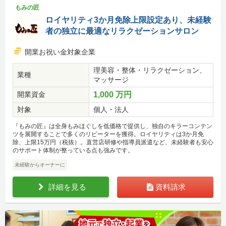
もみの匠
ロイヤリティ3か月免除上限設定あり、未経験
者の独立に最適なリラクゼーションサロン
開業お祝い金対象企業
理美容・整体・リラクゼーション、
業種
マッサージ
開業資金
1,000 万円
対象
個人・法人
『もみの匠』は全身もみほぐしを低価格で提供し、独自のキラーコンテン
ツを展開することで多くのリピーターを獲得。ロイヤリティは3か月免
除、上限15万円（税抜）。直営店研修や指導員派遣など、未経験者も安心
のサポート体制が整っている点も強みです。
未経験からオーナーに
詳細を見る
資料請求