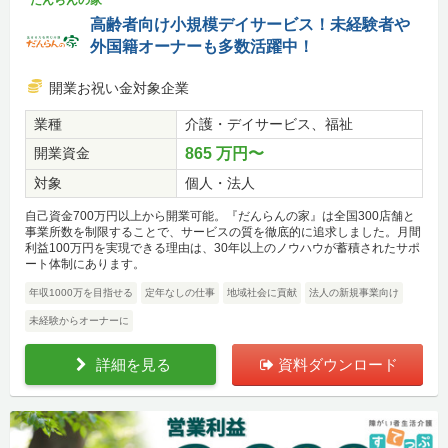
だんらんの家
高齢者向け小規模デイサービス！未経験者や
外国籍オーナーも多数活躍中！
開業お祝い金対象企業
業種
介護・デイサービス、福祉
開業資金
865 万円〜
対象
個人・法人
自己資金700万円以上から開業可能。『だんらんの家』は全国300店舗と
事業所数を制限することで、サービスの質を徹底的に追求しました。月間
利益100万円を実現できる理由は、30年以上のノウハウが蓄積されたサポ
ート体制にあります。
年収1000万を目指せる
定年なしの仕事
地域社会に貢献
法人の新規事業向け
未経験からオーナーに
詳細を見る
資料ダウンロード