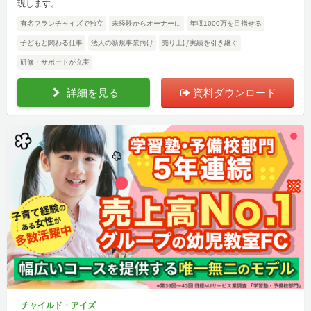
現します。
有名フランチャイズで独立
未経験からオーナーに
年収1000万を目指せる
子どもと関わる仕事
法人の新規事業向け
売り上げ実績を引き継ぐ
研修・サポートが充実
詳細を見る
資料ダウンロード
チャイルド・アイズ