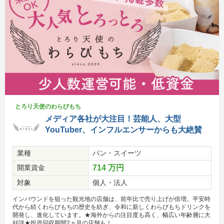
とろり天使のわらびもち
メディア各社が大注目！芸能人、大型
YouTuber、インフルエンサーからも大絶賛
業種
パン・スイーツ
開業資金
714 万円
対象
個人・法人
インバウンドを狙った観光地の店舗は、前年比で売り上げが倍増。平安時
代から続くわらびもちの歴史を紡ぎ、令和に新しくわらびもちドリンクを
開発し、進化しています。★海外からの注目度も高く、幅広い年齢層に大
好評★投資回収期間2ヵ月の店舗も！