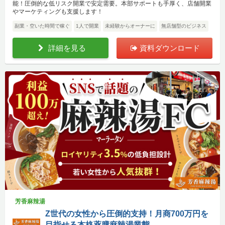
能！圧倒的な低リスク開業で安定需要。本部サポートも手厚く、店舗開業
やマーケティングも支援します！
副業・空いた時間で稼ぐ
1人で開業
未経験からオーナーに
無店舗型のビジネス
詳細を見る
資料ダウンロード
芳香麻辣湯
Z世代の女性から圧倒的支持！月商700万円を
目指せる本格薬膳麻辣湯業態