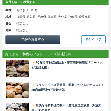
条件を絞って検索する
業種
おにぎり・和食
地域
福岡県, 佐賀県, 長崎県, 熊本県, 大分県, 宮崎県, 鹿児島県
資金
指定なし
対象
指定なし
条件を変更する
条件クリア
おにぎり・和食のフランチャイズ関連記事
FC加盟店80店舗以上・産直海鮮居酒屋「フードナ
ビ 浜焼太郎」
フランチャイズ居酒屋で開業したい人にオススメ！
80店舗展開の「浜焼太郎」
豪快な海鮮料理の数々「産地直送居酒屋・浜焼太
郎」FCの魅力