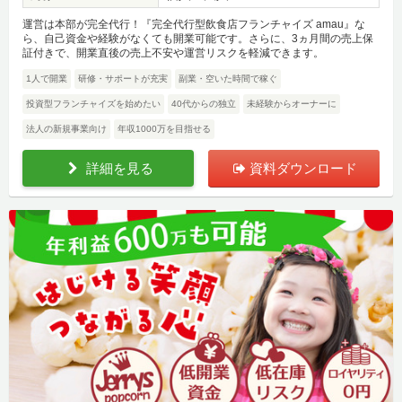
運営は本部が完全代行！『完全代行型飲食店フランチャイズ amau』な
ら、自己資金や経験がなくても開業可能です。さらに、3ヵ月間の売上保
証付きで、開業直後の売上不安や運営リスクを軽減できます。
1人で開業
研修・サポートが充実
副業・空いた時間で稼ぐ
投資型フランチャイズを始めたい
40代からの独立
未経験からオーナーに
法人の新規事業向け
年収1000万を目指せる
詳細を見る
資料ダウンロード