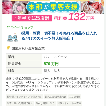
24スイーツショップ
採用・教育一切不要！今売れる商品を仕入れ
るだけのスイーツ無人販売店！
開業お祝い金対象企業
業種
パン・スイーツ
開業資金
570 万円
対象
個人・法人
全国で常時100種類以上のスイーツを24時間無人で販売する、日本初のス
イーツ販売店『24スイーツショップ』。接客不要・少人数運営が可能なた
め、人材採用や対人ストレスがなく、未経験の方でも安心して参入できる
ビジネスモデルを確立しています。
投資型フランチャイズを始めたい
法人の新規事業向け
1人で開業
副業・空いた時間で稼ぐ
自由な時間に働く
研修・サポートが充実