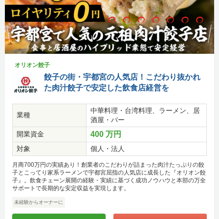
オリオン餃子
餃子の街・宇都宮の人気店！こだわり抜かれ
た肉汁餃子で安定した飲食店経営を
中華料理・台湾料理、ラーメン、居
業種
酒屋・バー
開業資金
400 万円
対象
個人・法人
月商700万円の実績あり！創業者のこだわりが詰まった肉汁たっぷりの餃
子とこってり家系ラーメンで宇都宮屈指の人気店に成長した『オリオン餃
子』。飲食チェーン展開の経験・実績に基づく成功ノウハウと本部の万全
サポートで長期的な安定収益を実現します。
未経験からオーナーに