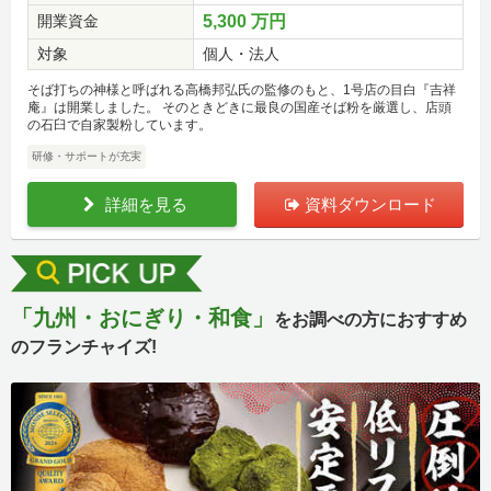
開業資金
5,300 万円
対象
個人・法人
そば打ちの神様と呼ばれる高橋邦弘氏の監修のもと、1号店の目白『吉祥
庵』は開業しました。 そのときどきに最良の国産そば粉を厳選し、店頭
の石臼で自家製粉しています。
研修・サポートが充実
詳細を見る
資料ダウンロード
「九州・おにぎり・和食」
をお調べの方におすすめ
のフランチャイズ!