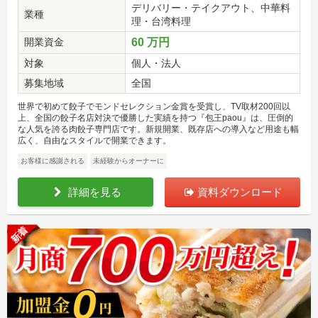
デリバリー・テイクアウト、中華料
業種
理・台湾料理
開業資金
60 万円
対象
個人・法人
募集地域
全国
世界で初めて餃子でモンドセレクション金賞を受賞し、TV取材200回以
上、全国の餃子名店対決で優勝した実績を持つ『包王paou』は、圧倒的
な人気を誇る肉餃子専門店です。新規開業、既存店への導入など用途も幅
広く、自由なスタイルで開業できます。
お客様に感謝される
未経験からオーナーに
詳細を見る
資料ダウンロード
新着