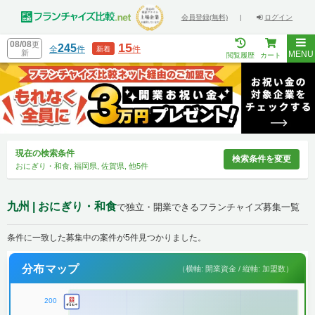
会員登録(無料)
|
ログイン
08/08
更
15
245
全
件
件
新着
新
MENU
閲覧履歴
カート
現在の検索条件
検索条件を変更
おにぎり・和食, 福岡県, 佐賀県, 他5件
九州 | おにぎり・和食
で独立・開業できるフランチャイズ募集一覧
条件に一致した募集中の案件が5件見つかりました。
分布マップ
（横軸: 開業資金 / 縦軸: 加盟数）
200