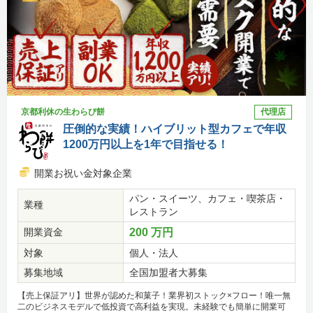
京都利休の生わらび餅
代理店
圧倒的な実績！ハイブリット型カフェで年収
1200万円以上を1年で目指せる！
開業お祝い金対象企業
パン・スイーツ、カフェ・喫茶店・
業種
レストラン
開業資金
200 万円
対象
個人・法人
募集地域
全国加盟者大募集
【売上保証アリ】世界が認めた和菓子！業界初ストック×フロー！唯一無
二のビジネスモデルで低投資で高利益を実現。未経験でも簡単に開業可