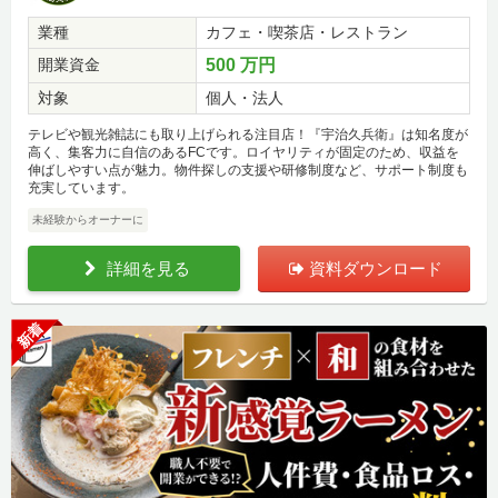
業種
カフェ・喫茶店・レストラン
開業資金
500 万円
対象
個人・法人
テレビや観光雑誌にも取り上げられる注目店！『宇治久兵衛』は知名度が
高く、集客力に自信のあるFCです。ロイヤリティが固定のため、収益を
伸ばしやすい点が魅力。物件探しの支援や研修制度など、サポート制度も
充実しています。
未経験からオーナーに
詳細を見る
資料ダウンロード
新着