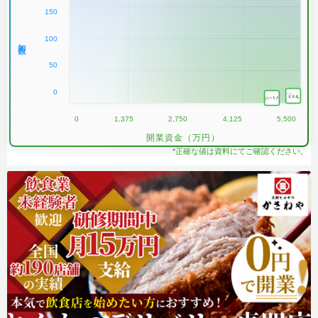
150
100
加盟数
50
0
0
1,375
2,750
4,125
5,500
開業資金（万円）
*正確な値は資料にてご確認ください。