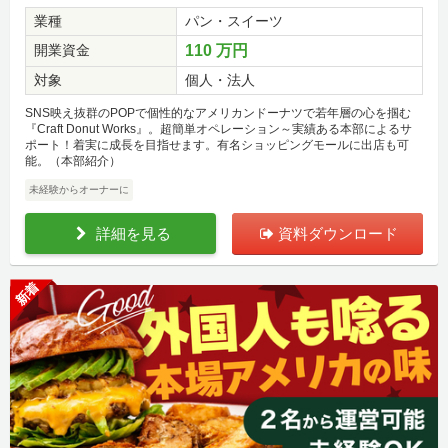
業種
パン・スイーツ
開業資金
110 万円
対象
個人・法人
SNS映え抜群のPOPで個性的なアメリカンドーナツで若年層の心を掴む
『Craft Donut Works』。超簡単オペレーション～実績ある本部によるサ
ポート！着実に成長を目指せます。有名ショッピングモールに出店も可
能。（本部紹介）
未経験からオーナーに
詳細を見る
資料ダウンロード
新着