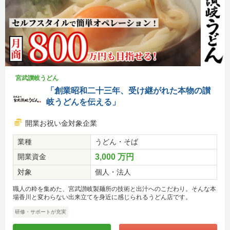
宮武讃岐うどん
「創業昭和二十三年、受け継がれた本物の讃
岐うどんを伝える」
開業お祝い金対象企業
業種
うどん・そば
開業資金
3,000 万円
対象
個人・法人
職人の粋を集めた、宮武讃岐製麺所の技術と出汁へのこだわり。そんな本
場香川と変わらない出来立てを身近に感じられるうどん店です。
研修・サポートが充実