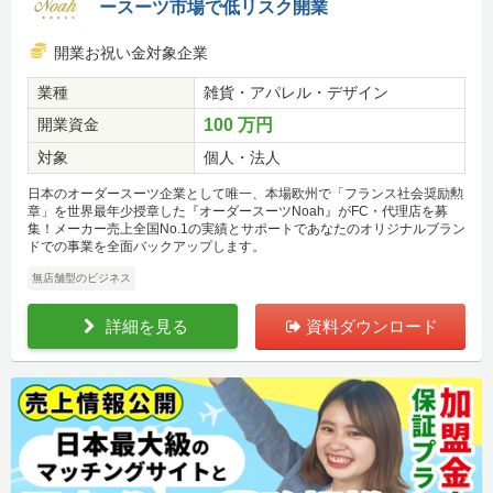
ースーツ市場で低リスク開業
開業お祝い金対象企業
業種
雑貨・アパレル・デザイン
開業資金
100 万円
対象
個人・法人
日本のオーダースーツ企業として唯一、本場欧州で「フランス社会奨励勲
章」を世界最年少授章した『オーダースーツNoah』がFC・代理店を募
集！メーカー売上全国No.1の実績とサポートであなたのオリジナルブラン
ドでの事業を全面バックアップします。
無店舗型のビジネス
詳細を見る
資料ダウンロード