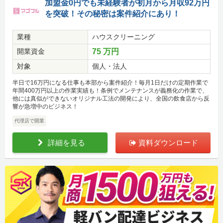
加盟金0円でも未経験者が初月から月収92万円
を突破！その秘密は案件紹介にあり！
業種
ハウスクリーニング
開業資金
75 万円
対象
個人・法人
半日で16万円になる仕事も本部から案件紹介！毎月1日だけの定期作業で
年間400万円以上の作業実績も！条例でメンテナンスが義務化の作業で、
他には真似ができないオリジナル工法の開発により、全国の飲食店から反
響が急増中のビジネス！
代理店で開業
詳細を見る
資料ダウンロード