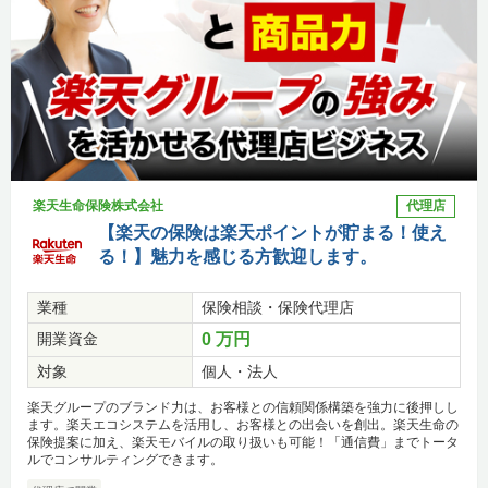
楽天生命保険株式会社
代理店
【楽天の保険は楽天ポイントが貯まる！使え
る！】魅力を感じる方歓迎します。
業種
保険相談・保険代理店
開業資金
0 万円
対象
個人・法人
楽天グループのブランド力は、お客様との信頼関係構築を強力に後押しし
ます。楽天エコシステムを活用し、お客様との出会いを創出。楽天生命の
保険提案に加え、楽天モバイルの取り扱いも可能！「通信費」までトータ
ルでコンサルティングできます。