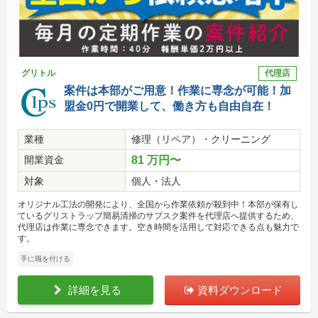
グリトル
代理店
案件は本部がご用意！作業に専念が可能！加
盟金0円で開業して、働き方も自由自在！
業種
修理（リペア）・クリーニング
開業資金
81 万円〜
対象
個人・法人
オリジナル工法の開発により、全国から作業依頼が殺到中！本部が保有し
ているグリストラップ簡易清掃のサブスク案件を代理店へ提供するため、
代理店は作業に専念できます。空き時間を活用して対応できる点も魅力で
す。
手に職を付ける
詳細を見る
資料ダウンロード