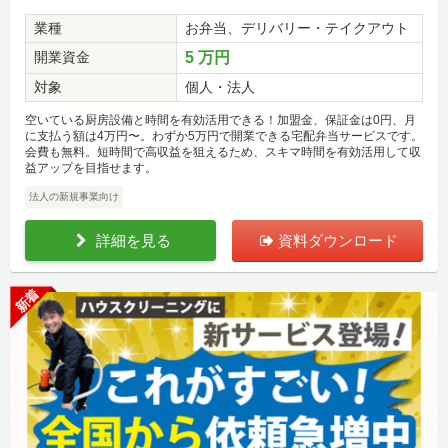
業種
お弁当、デリバリー・テイクアウト
開業資金
5 万円
対象
個人・法人
空いている厨房設備と時間を有効活用できる！加盟金、保証金は0円、月
に支払う額は4万円〜。わずか5万円で開業できる宅配弁当サービスです。
会費も無料。短時間で高収益を狙えるため、スキマ時間を有効活用して収
益アップを目指せます。
法人の新規事業向け
詳細を見る
資料ダウンロード
新着