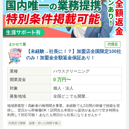
まかせて屋
代理店
【未経験→社長に！？】加盟店全国限定100社
のみ！加盟金全額返金保証あり！
業種
ハウスクリーニング
開業資金
0 万円〜
対象
個人・法人
募集地域
全国どこでも開業...
地域密着型！高齢者の御用聞き事業。未経験でも2日間の研修で技能を習
得し、翌日から即稼働OK！訪問先も本部から提供があるので空き時間を
利用して対応可能！ あなたも明日から社長になりませんか？
代理店で開業
副業・空いた時間で稼ぐ