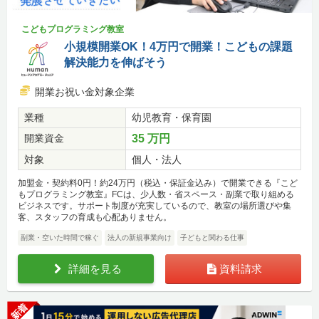
こどもプログラミング教室
小規模開業OK！4万円で開業！こどもの課題
解決能力を伸ばそう
開業お祝い金対象企業
業種
幼児教育・保育園
開業資金
35 万円
対象
個人・法人
加盟金・契約料0円！約24万円（税込・保証金込み）で開業できる『こど
もプログラミング教室』FCは、少人数・省スペース・副業で取り組める
ビジネスです。サポート制度が充実しているので、教室の場所選びや集
客、スタッフの育成も心配ありません。
副業・空いた時間で稼ぐ
法人の新規事業向け
子どもと関わる仕事
詳細を見る
資料請求
新着