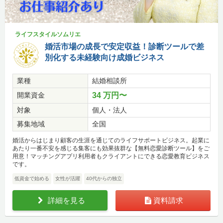
ライフスタイルソムリエ
婚活市場の成長で安定収益！診断ツールで差
別化する未経験向け成婚ビジネス
業種
結婚相談所
開業資金
34 万円〜
対象
個人・法人
募集地域
全国
婚活からはじまり顧客の生涯を通じてのライフサポートビジネス。起業に
あたり一番不安を感じる集客にも効果抜群な【無料恋愛診断ツール】をご
用意！マッチングアプリ利用者もクライアントにできる恋愛教育ビジネス
です。
低資金で始める
女性が活躍
40代からの独立
詳細を見る
資料請求