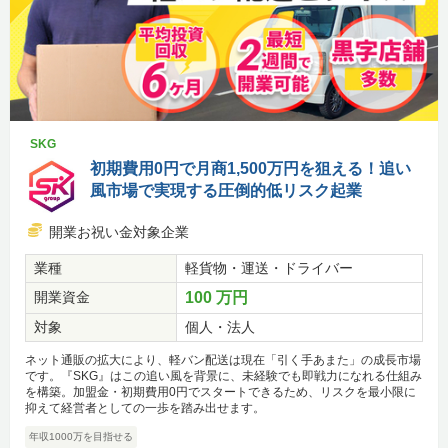
SKG
初期費用0円で月商1,500万円を狙える！追い
風市場で実現する圧倒的低リスク起業
開業お祝い金対象企業
業種
軽貨物・運送・ドライバー
開業資金
100 万円
対象
個人・法人
ネット通販の拡大により、軽バン配送は現在「引く手あまた」の成長市場
です。『SKG』はこの追い風を背景に、未経験でも即戦力になれる仕組み
を構築。加盟金・初期費用0円でスタートできるため、リスクを最小限に
抑えて経営者としての一歩を踏み出せます。
年収1000万を目指せる