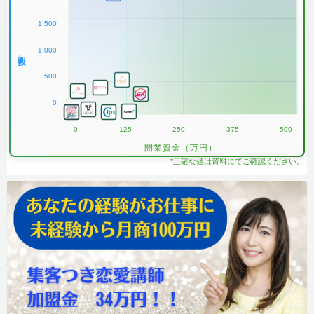
1,500
1,000
加盟数
500
0
0
125
250
375
500
開業資金（万円）
*正確な値は資料にてご確認ください。