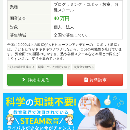
プログラミング・ロボット教室、各
業種
種スクール
開業資金
40 万円
対象
個人・法人
募集地域
全国で募集してい...
全国に2,000以上の教室があるヒューマンアカデミーの「ロボット教室」
は、子どもたちがドキドキワクワクしながら、自分の可能性を広げていま
す。 資金面での開講のしやすさ、塾や各種スクールなど本業との両立が
しやすい点も、支持を集めています。
法人の新規事業向け
副業・空いた時間で稼ぐ
低資金で始める
詳細を見る
資料請求