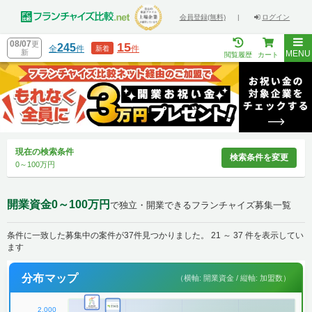
会員登録(無料)
|
ログイン
08/07
更
15
245
全
件
件
新着
新
MENU
閲覧履歴
カート
現在の検索条件
検索条件を変更
0～100万円
開業資金0～100万円
で独立・開業できるフランチャイズ募集一覧
条件に一致した募集中の案件が37件見つかりました。 21 ～ 37 件を表示してい
ます
分布マップ
（横軸: 開業資金 / 縦軸: 加盟数）
2,000