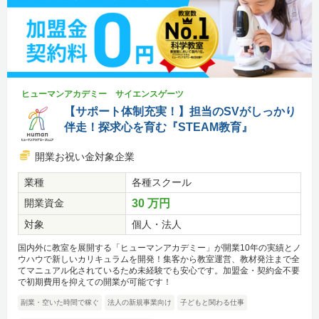
ヒューマンアカデミー サイエンスゲーツ
【サポート体制充実！】担当のSVがしっかり
伴走！探求心を育む『STEAM教育』
開業お祝い金対象企業
業種
各種スクール
開業資金
30 万円
対象
個人・法人
国内外に教室を展開する「ヒューマンアカデミー」が開業10年の実績とノ
ウハウで新しいカリキュラムを開発！集客から教室運営、教材発注まで全
てマニュアル化されているため未経験でも安心です。加盟金・契約金不要
で初期費用を抑えての開業が可能です！
副業・空いた時間で稼ぐ
法人の新規事業向け
子どもと関わる仕事