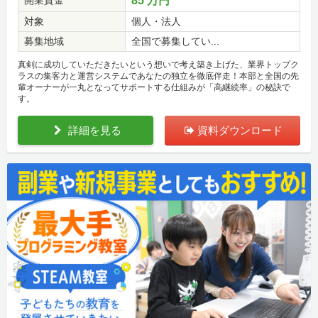
85 万円
対象
個人・法人
募集地域
全国で募集してい...
真剣に成功していただきたいという想いで考え築き上げた、業界トップク
ラスの集客力と運営システムであなたの独立を徹底伴走！本部と全国の先
輩オーナーが一丸となってサポートする仕組みが「高継続率」の秘訣で
す。
詳細を見る
資料ダウンロード