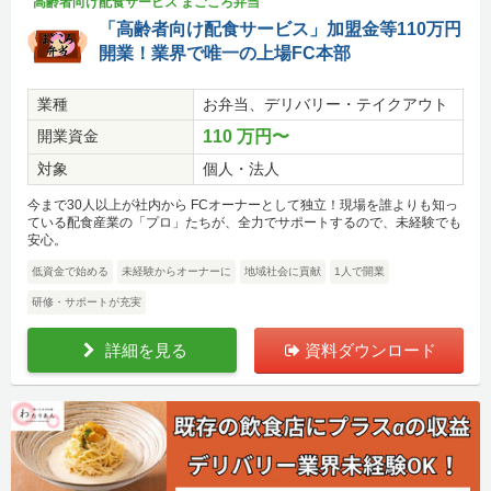
高齢者向け配食サービス まごころ弁当
「高齢者向け配食サービス」加盟金等110万円
開業！業界で唯一の上場FC本部
業種
お弁当、デリバリー・テイクアウト
開業資金
110 万円〜
対象
個人・法人
今まで30人以上が社内から FCオーナーとして独立！現場を誰よりも知っ
ている配食産業の「プロ」たちが、全力でサポートするので、未経験でも
安心。
低資金で始める
未経験からオーナーに
地域社会に貢献
1人で開業
研修・サポートが充実
詳細を見る
資料ダウンロード