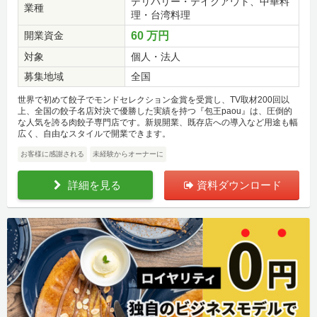
デリバリー・テイクアウト、中華料
業種
理・台湾料理
開業資金
60 万円
対象
個人・法人
募集地域
全国
世界で初めて餃子でモンドセレクション金賞を受賞し、TV取材200回以
上、全国の餃子名店対決で優勝した実績を持つ『包王paou』は、圧倒的
な人気を誇る肉餃子専門店です。新規開業、既存店への導入など用途も幅
広く、自由なスタイルで開業できます。
お客様に感謝される
未経験からオーナーに
詳細を見る
資料ダウンロード