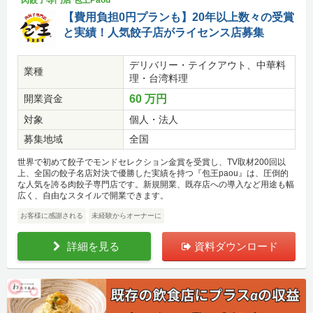
肉餃子専門店 包王Paou
【費用負担0円プランも】20年以上数々の受賞
と実績！人気餃子店がライセンス店募集
デリバリー・テイクアウト、中華料
業種
理・台湾料理
開業資金
60 万円
対象
個人・法人
募集地域
全国
世界で初めて餃子でモンドセレクション金賞を受賞し、TV取材200回以
上、全国の餃子名店対決で優勝した実績を持つ『包王paou』は、圧倒的
な人気を誇る肉餃子専門店です。新規開業、既存店への導入など用途も幅
広く、自由なスタイルで開業できます。
お客様に感謝される
未経験からオーナーに
詳細を見る
資料ダウンロード