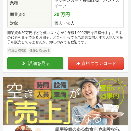
キッチンカー・移動販売、パン・ス
業種
イーツ
開業資金
20 万円
対象
個人・法人
開業資金20万円ほどと低コストながら年収1,000万円を目指せます。日本
の代表和菓子であるお団子。どこへ行っても老若男女問わず大人気な和菓
子を販売してみませんか。卸しのみでも歓迎です。
代理店で開業
低資金で始める
詳細を見る
資料ダウンロード