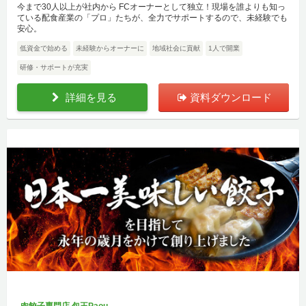
今まで30人以上が社内から FCオーナーとして独立！現場を誰よりも知っ
ている配食産業の「プロ」たちが、全力でサポートするので、未経験でも
安心。
低資金で始める
未経験からオーナーに
地域社会に貢献
1人で開業
研修・サポートが充実
詳細を見る
資料ダウンロード