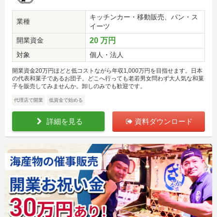
キッチンカー・移動販売、パン・ス
業種
イーツ
開業資金
20 万円
対象
個人・法人
開業資金20万円ほどと低コストながら年収1,000万円を目指せます。日本
の代表和菓子であるお団子。どこへ行っても老若男女問わず大人気な和菓
子を販売してみませんか。卸しのみでも歓迎です。
代理店で開業
低資金で始める
詳細を見る
資料ダウンロード