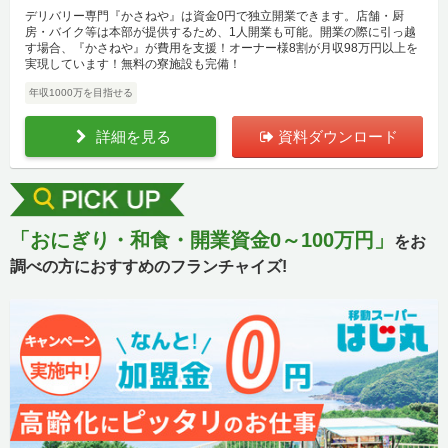
デリバリー専門『かさねや』は資金0円で独立開業できます。店舗・厨
房・バイク等は本部が提供するため、1人開業も可能。開業の際に引っ越
す場合、『かさねや』が費用を支援！オーナー様8割が月収98万円以上を
実現しています！無料の寮施設も完備！
年収1000万を目指せる
詳細を見る
資料ダウンロード
「おにぎり・和食・開業資金0～100万円」
をお
調べの方におすすめのフランチャイズ!