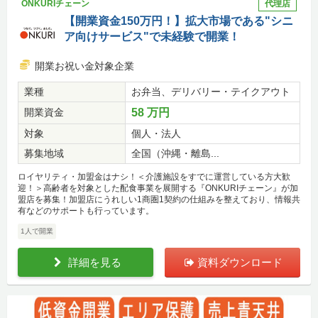
ONKURIチェーン
代理店
【開業資金150万円！】拡大市場である"シニ
ア向けサービス"で未経験で開業！
開業お祝い金対象企業
業種
お弁当、デリバリー・テイクアウト
開業資金
58 万円
対象
個人・法人
募集地域
全国（沖縄・離島...
ロイヤリティ・加盟金はナシ！＜介護施設をすでに運営している方大歓
迎！＞高齢者を対象とした配食事業を展開する『ONKURIチェーン』が加
盟店を募集！加盟店にうれしい1商圏1契約の仕組みを整えており、情報共
有などのサポートも行っています。
1人で開業
詳細を見る
資料ダウンロード