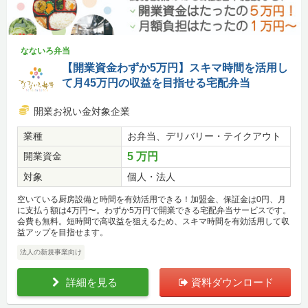
なないろ弁当
【開業資金わずか5万円】スキマ時間を活用し
て月45万円の収益を目指せる宅配弁当
開業お祝い金対象企業
業種
お弁当、デリバリー・テイクアウト
開業資金
5 万円
対象
個人・法人
空いている厨房設備と時間を有効活用できる！加盟金、保証金は0円、月
に支払う額は4万円〜。わずか5万円で開業できる宅配弁当サービスです。
会費も無料。短時間で高収益を狙えるため、スキマ時間を有効活用して収
益アップを目指せます。
法人の新規事業向け
詳細を見る
資料ダウンロード