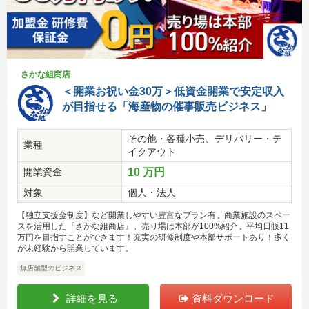
さかな組商店
＜開業お祝い金30万＞低資金開業で安定収入
が目指せる「海産物の催事販売ビジネス」
その他・各種小売、デリバリー・テ
業種
イクアウト
開業資金
10 万円
対象
個人・法人
【独立支援金制度】など開業しやすい豊富なプラン有。商業施設のスペー
スを活用した『さかな組商店』。売り場は本部が100%紹介。平均日販11
万円を目指すことができます！充実の研修制度や本部サポートあり！多く
が未経験から開業しています。
無店舗型のビジネス
詳細を見る
資料ダウンロード