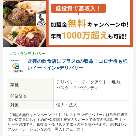
レストランデリバリー
既存の飲食店にプラスαの収益！コロナ後も強
いイートイン×デリバリー
デリバリー・テイクアウト、焼肉、
業種
パスタ・スパゲッティ
開業資金
対象
個人・法人
【加盟金無料キャンペーン中！】『レストランデリバリー』は飲食店経営
者や従業員におすすめのFC本部！充実のサポートで既存の店舗にデリバ
リーを追加でき、低投資・低リスクで収入の柱を増やせます。調理はシン
プルオペレーションなので、導入もスムーズ！