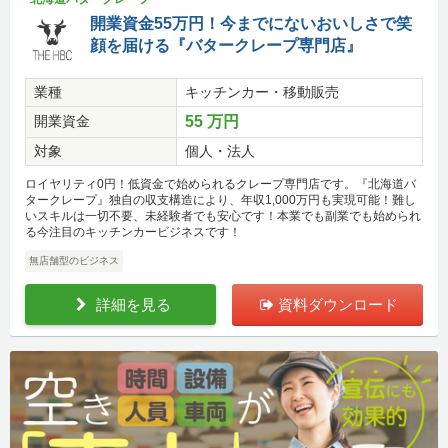
開業資金55万円！今までにないおいしさで笑
顔を届ける『バタークレープ専門店』
業種
キッチンカー・移動販売
開業資金
55 万円
対象
個人・法人
ロイヤリティ0円！低資金で始められるクレープ専門店です。『北海道バ
タークレープ』独自の収支構造により、年収1,000万円も実現可能！難し
いスキルは一切不要、未経験者でも安心です！本業でも副業でも始められ
る今注目のキッチンカービジネスです！
無店舗型のビジネス
詳細を見る
資料ダウンロード