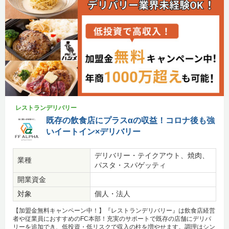
レストランデリバリー
既存の飲食店にプラスαの収益！コロナ後も強
いイートイン×デリバリー
デリバリー・テイクアウト、焼肉、
業種
パスタ・スパゲッティ
開業資金
対象
個人・法人
【加盟金無料キャンペーン中！】『レストランデリバリー』は飲食店経営
者や従業員におすすめのFC本部！充実のサポートで既存の店舗にデリバ
リーを追加でき、低投資・低リスクで収入の柱を増やせます。調理はシン