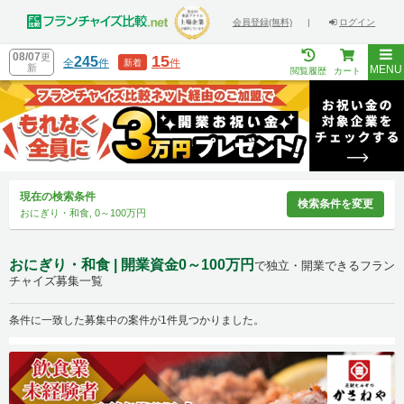
会員登録(無料)
|
ログイン
08/07
更
15
245
全
件
件
新着
新
MENU
閲覧履歴
カート
現在の検索条件
検索条件を変更
おにぎり・和食, 0～100万円
おにぎり・和食 | 開業資金0～100万円
で独立・開業できるフラン
チャイズ募集一覧
条件に一致した募集中の案件が1件見つかりました。