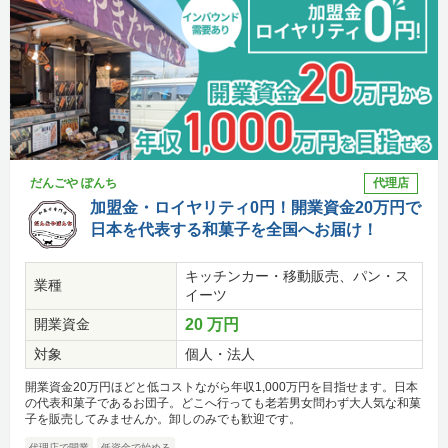
だんごや ぽんち
代理店
加盟金・ロイヤリティ0円！開業資金20万円で
日本を代表する和菓子を全国へお届け！
キッチンカー・移動販売、パン・ス
業種
イーツ
開業資金
20 万円
対象
個人・法人
開業資金20万円ほどと低コストながら年収1,000万円を目指せます。日本
の代表和菓子であるお団子。どこへ行っても老若男女問わず大人気な和菓
子を販売してみませんか。卸しのみでも歓迎です。
代理店で開業
低資金で始める