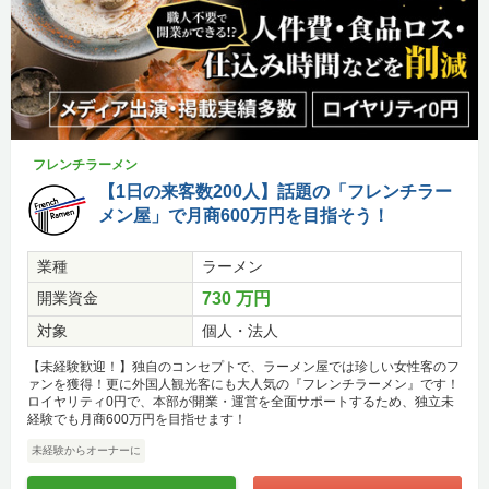
フレンチラーメン
【1日の来客数200人】話題の「フレンチラー
メン屋」で月商600万円を目指そう！
業種
ラーメン
開業資金
730 万円
対象
個人・法人
【未経験歓迎！】独自のコンセプトで、ラーメン屋では珍しい女性客のフ
ァンを獲得！更に外国人観光客にも大人気の『フレンチラーメン』です！
ロイヤリティ0円で、本部が開業・運営を全面サポートするため、独立未
経験でも月商600万円を目指せます！
未経験からオーナーに