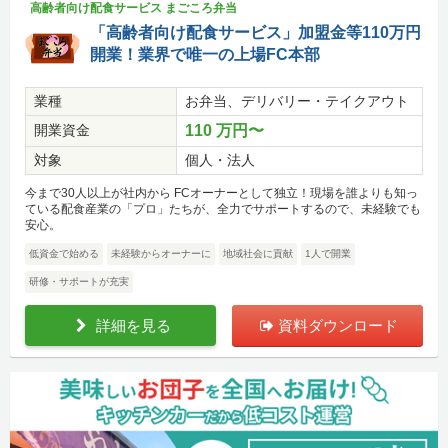
高齢者向け配食サービス まごころ弁当
「高齢者向け配食サービス」加盟金等110万円
開業！業界で唯一の上場FC本部
業種
お弁当、デリバリー・テイクアウト
開業資金
110 万円〜
対象
個人・法人
今まで30人以上が社内から FCオーナーとして独立！現場を誰よりも知っ
ている配食産業の「プロ」たちが、全力でサポートするので、未経験でも
安心。
低資金で始める
未経験からオーナーに
地域社会に貢献
1人で開業
研修・サポートが充実
詳細を見る
資料ダウンロード