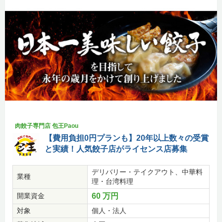
肉餃子専門店 包王Paou
【費用負担0円プランも】20年以上数々の受賞
と実績！人気餃子店がライセンス店募集
デリバリー・テイクアウト、中華料
業種
理・台湾料理
開業資金
60 万円
対象
個人・法人