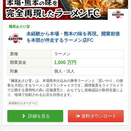
麺屋あさひ堂
未経験から本場・熊本の味を再現。開業前後
を本部が伴走するラーメン店FC
業種
ラーメン
開業資金
1,000 万円
対象
個人・法人
『麺屋あさひ堂』は、本場熊本仕込みの豚骨ラーメンと「思いやり」の接
客を大切にするラーメン店フランチャイズです。調理風景をライブカメラ
で公開する透明性の高い店舗運営と、おもてなし規格認証の取得支援によ
り、地域で信頼されるお店を目指せます。
未経験からオーナーに
詳細を見る
資料ダウンロード