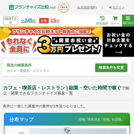
会員登録(無料)
|
ログイン
08/07
更
15
245
全
件
件
新着
新
MENU
閲覧履歴
カート
現在の検索条件
検索条件を変更
カフェ・喫茶店・レストラン
カフェ・喫茶店・レストラン | 副業・空いた時間で稼ぐ
で独
立・開業できるフランチャイズ募集一覧
条件に一致した募集中の案件が1件見つかりました。
分布マップ
（横軸: 開業資金 / 縦軸: 加盟数）
200