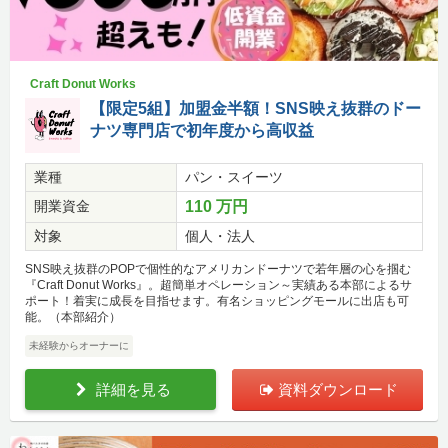
Craft Donut Works
【限定5組】加盟金半額！SNS映え抜群のドー
ナツ専門店で初年度から高収益
業種
パン・スイーツ
開業資金
110 万円
対象
個人・法人
SNS映え抜群のPOPで個性的なアメリカンドーナツで若年層の心を掴む
『Craft Donut Works』。超簡単オペレーション～実績ある本部によるサ
ポート！着実に成長を目指せます。有名ショッピングモールに出店も可
能。（本部紹介）
未経験からオーナーに
詳細を見る
資料ダウンロード