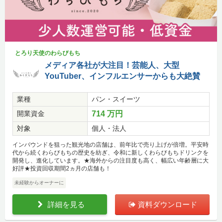
とろり天使のわらびもち
メディア各社が大注目！芸能人、大型
YouTuber、インフルエンサーからも大絶賛
業種
パン・スイーツ
開業資金
714 万円
対象
個人・法人
インバウンドを狙った観光地の店舗は、前年比で売り上げが倍増。平安時
代から続くわらびもちの歴史を紡ぎ、令和に新しくわらびもちドリンクを
開発し、進化しています。★海外からの注目度も高く、幅広い年齢層に大
好評★投資回収期間2ヵ月の店舗も！
未経験からオーナーに
詳細を見る
資料ダウンロード