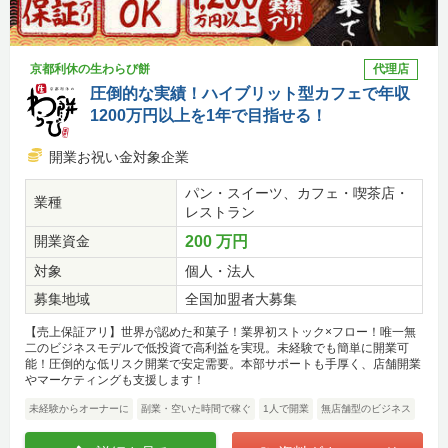
京都利休の生わらび餅
代理店
圧倒的な実績！ハイブリット型カフェで年収
1200万円以上を1年で目指せる！
開業お祝い金対象企業
パン・スイーツ、カフェ・喫茶店・
業種
レストラン
開業資金
200 万円
対象
個人・法人
募集地域
全国加盟者大募集
【売上保証アリ】世界が認めた和菓子！業界初ストック×フロー！唯一無
二のビジネスモデルで低投資で高利益を実現。未経験でも簡単に開業可
能！圧倒的な低リスク開業で安定需要。本部サポートも手厚く、店舗開業
やマーケティングも支援します！
未経験からオーナーに
副業・空いた時間で稼ぐ
1人で開業
無店舗型のビジネス