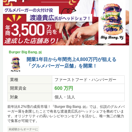
Burger Big Bang. pj
開業1年目から年間売上4,800万円が狙える
「グルメバーガー店舗」を開業！
業種
ファーストフード・ハンバーガー
開業資金
600 万円
対象
個人・法人
前年比6.2%増の成長市場！『Burger Big Bang. pj』では、伝説のグルメバ
ーガー屋を創業したことで有名な渡邉貴広氏がヘッドシェフを務めていま
す。オリジナリティの高いレシピやコンセプトを活かし、唯一無二の魅力
で集客が可能です。
未経験からオーナーに