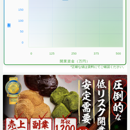
150
100
加盟数
50
0
0
125
250
375
500
開業資金（万円）
*正確な値は資料にてご確認ください。