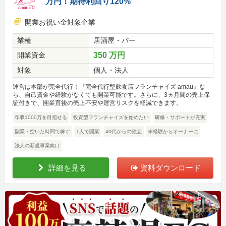
万円！期待利回り120%
開業お祝い金対象企業
業種
居酒屋・バー
開業資金
350 万円
対象
個人・法人
運営は本部が完全代行！『完全代行型飲食店フランチャイズ amau』な
ら、自己資金や経験がなくても開業可能です。さらに、3ヵ月間の売上保
証付きで、開業直後の売上不安や運営リスクを軽減できます。
年収1000万を目指せる
投資型フランチャイズを始めたい
研修・サポートが充実
副業・空いた時間で稼ぐ
1人で開業
40代からの独立
未経験からオーナーに
法人の新規事業向け
詳細を見る
資料ダウンロード