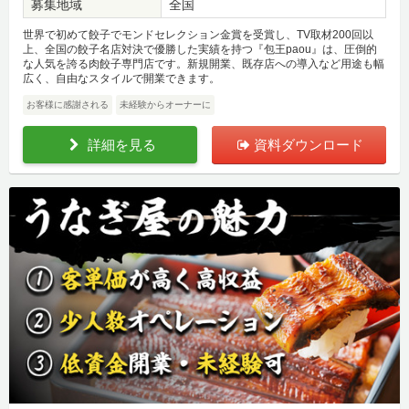
募集地域
全国
世界で初めて餃子でモンドセレクション金賞を受賞し、TV取材200回以
上、全国の餃子名店対決で優勝した実績を持つ『包王paou』は、圧倒的
な人気を誇る肉餃子専門店です。新規開業、既存店への導入など用途も幅
広く、自由なスタイルで開業できます。
お客様に感謝される
未経験からオーナーに
詳細を見る
資料ダウンロード