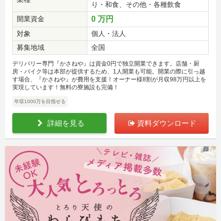
り・和食、その他・各種飲食
開業資金
0 万円
対象
個人・法人
募集地域
全国
デリバリー専門『かさねや』は資金0円で独立開業できます。店舗・厨
房・バイク等は本部が提供するため、1人開業も可能。開業の際に引っ越
す場合、『かさねや』が費用を支援！オーナー様8割が月収98万円以上を
実現しています！無料の寮施設も完備！
年収1000万を目指せる
詳細を見る
資料ダウンロード