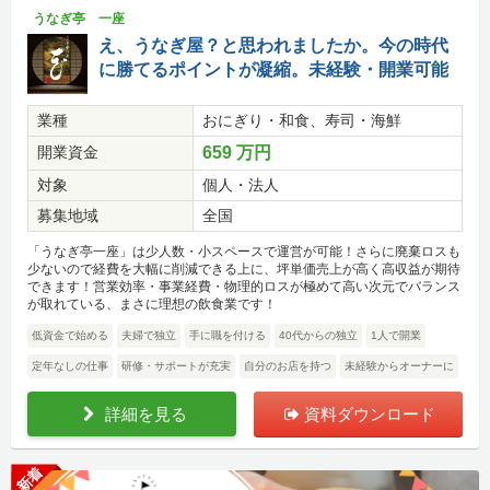
うなぎ亭 一座
え、うなぎ屋？と思われましたか。今の時代
に勝てるポイントが凝縮。未経験・開業可能
業種
おにぎり・和食、寿司・海鮮
開業資金
659 万円
対象
個人・法人
募集地域
全国
「うなぎ亭一座」は少人数・小スペースで運営が可能！さらに廃棄ロスも
少ないので経費を大幅に削減できる上に、坪単価売上が高く高収益が期待
できます！営業効率・事業経費・物理的ロスが極めて高い次元でバランス
が取れている、まさに理想の飲食業です！
低資金で始める
夫婦で独立
手に職を付ける
40代からの独立
1人で開業
定年なしの仕事
研修・サポートが充実
自分のお店を持つ
未経験からオーナーに
詳細を見る
資料ダウンロード
新着