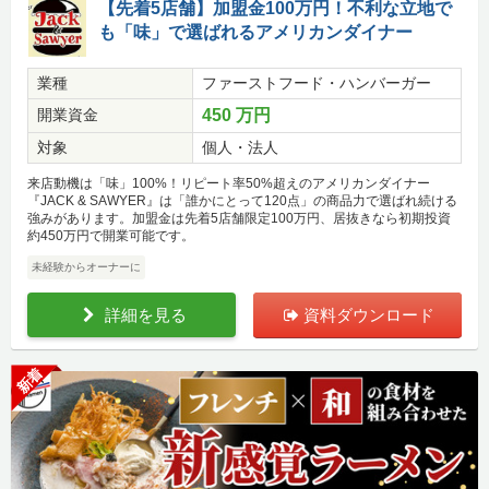
【先着5店舗】加盟金100万円！不利な立地で
も「味」で選ばれるアメリカンダイナー
業種
ファーストフード・ハンバーガー
開業資金
450 万円
対象
個人・法人
来店動機は「味」100%！リピート率50%超えのアメリカンダイナー
『JACK & SAWYER』は「誰かにとって120点」の商品力で選ばれ続ける
強みがあります。加盟金は先着5店舗限定100万円、居抜きなら初期投資
約450万円で開業可能です。
未経験からオーナーに
詳細を見る
資料ダウンロード
新着