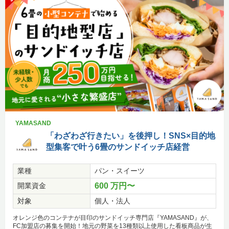
YAMASAND
「わざわざ行きたい」を後押し！SNS×目的地
型集客で叶う6畳のサンドイッチ店経営
業種
パン・スイーツ
開業資金
600 万円〜
対象
個人・法人
オレンジ色のコンテナが目印のサンドイッチ専門店『YAMASAND』が、
FC加盟店の募集を開始！地元の野菜を13種類以上使用した看板商品が生