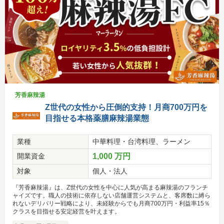
芳香麻辣湯
Z世代の女性から圧倒的支持！月商700万円を
目指せる本格薬膳麻辣湯業態
業種
中華料理・台湾料理、ラーメン
開業資金
1,000 万円
対象
個人・法人
『芳香麻辣湯』は、Z世代の女性を中心に人気が高まる麻辣湯のフランチ
ャイズです。職人の技術に依存しない店舗運営システムと、客席数に縛ら
れないデリバリー戦略により、未経験からでも月商700万円・利益率15％
クラスを目指せる安定経営を叶えます。