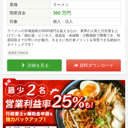
業種
ラーメン
開業資金
360 万円
対象
個人・法人
ラーメンの市場規模が5000億円を超えるなか、業界の人気と注目度を上
げている「鶏白湯」ビジネス。低資金・未経験・少数精鋭で開業でき、投
資回収までが早いのが魅力。今まさに先行者メリットを享受できる絶好の
タイミングです！
低資金で始める
詳細を見る
資料ダウンロード
新着