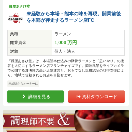
麺屋あさひ堂
未経験から本場・熊本の味を再現。開業前後
を本部が伴走するラーメン店FC
業種
ラーメン
開業資金
1,000 万円
対象
個人・法人
『麺屋あさひ堂』は、本場熊本仕込みの豚骨ラーメンと「思いやり」の接
客を大切にするラーメン店フランチャイズです。調理風景をライブカメラ
で公開する透明性の高い店舗運営と、おもてなし規格認証の取得支援によ
り、地域で信頼されるお店を目指せます。
未経験からオーナーに
詳細を見る
資料ダウンロード