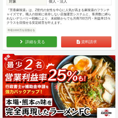
対象
個人・法人
『芳香麻辣湯』は、Z世代の女性を中心に人気が高まる麻辣湯のフランチ
ャイズです。職人の技術に依存しない店舗運営システムと、客席数に縛ら
れないデリバリー戦略により、未経験からでも月商700万円・利益率15％
クラスを目指せる安定経営を叶えます。
年収1000万を目指せる
詳細を見る
資料請求
新着