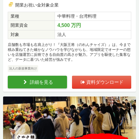
開業お祝い金対象企業
業種
中華料理・台湾料理
開業資金
4,500 万円
対象
法人
店舗数も市場も右肩上がり！『大阪王将（のれんチャイズ）』は、今まで
積み重ねてきた確かなノウハウを学びながらも、地域限定でオーナーの想
いを店舗運営に反映できる自由度の高さが魅力。アプリを駆使した集客な
ど、データに基づいた経営が強みです。
法人の新規事業向け
詳細を見る
資料ダウンロード