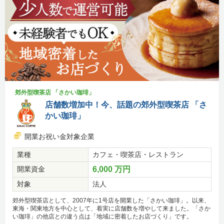
郊外型喫茶店 「さかい珈琲」
店舗数増加中！今、話題の郊外型喫茶店 「さ
かい珈琲」
開業お祝い金対象企業
業種
カフェ・喫茶店・レストラン
開業資金
6,000 万円
対象
法人
郊外型喫茶店として、2007年に1号店を開業した「さかい珈琲」。以来、
東海・関東地方を中心として、着実に店舗数を増やして来ました。「さか
い珈琲」の他店との違う点は「地域に密着したお店づくり」です。