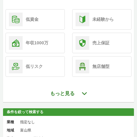
低資金
未経験から
年収1000万
売上保証
低リスク
無店舗型
もっと見る
条件を絞って検索する
業種
指定なし
地域
富山県