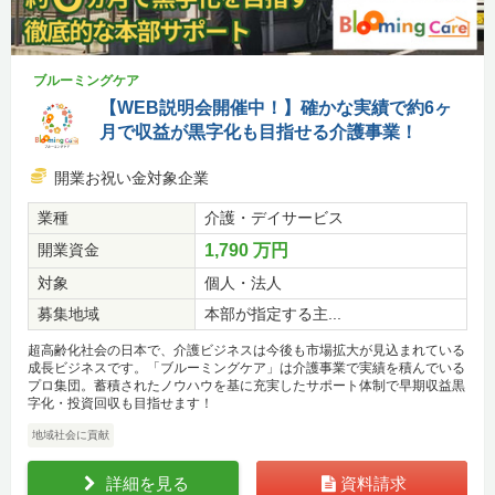
ブルーミングケア
【WEB説明会開催中！】確かな実績で約6ヶ
月で収益が黒字化も目指せる介護事業！
開業お祝い金対象企業
業種
介護・デイサービス
開業資金
1,790 万円
対象
個人・法人
募集地域
本部が指定する主...
超高齢化社会の日本で、介護ビジネスは今後も市場拡大が見込まれている
成長ビジネスです。「ブルーミングケア」は介護事業で実績を積んでいる
プロ集団。蓄積されたノウハウを基に充実したサポート体制で早期収益黒
字化・投資回収も目指せます！
地域社会に貢献
詳細を見る
資料請求