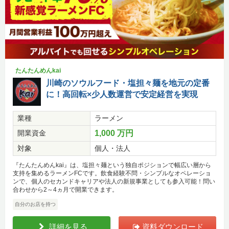
たんたんめんkai
川崎のソウルフード・塩担々麺を地元の定番
に！高回転×少人数運営で安定経営を実現
業種
ラーメン
開業資金
1,000 万円
対象
個人・法人
『たんたんめんkai』は、塩担々麺という独自ポジションで幅広い層から
支持を集めるラーメンFCです。飲食経験不問・シンプルなオペレーショ
ンで、個人のセカンドキャリアや法人の新規事業としても参入可能！問い
合わせから2～4ヵ月で開業できます。
自分のお店を持つ
詳細を見る
資料ダウンロード