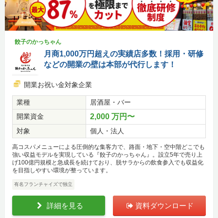
餃子のかっちゃん
月商1,000万円超えの実績店多数！採用・研修
などの開業の壁は本部が代行します！
開業お祝い金対象企業
業種
居酒屋・バー
開業資金
2,000 万円〜
対象
個人・法人
高コスパメニューによる圧倒的な集客力で、路面・地下・空中階どこでも
強い収益モデルを実現している『餃子のかっちゃん』。設立5年で売り上
げ100億円規模と急成長を続けており、脱サラからの飲食参入でも収益化
を目指しやすい環境が整っています。
有名フランチャイズで独立
詳細を見る
資料ダウンロード