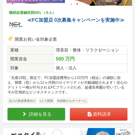
睡眠改善鍼灸院NEL（ネル）
≪FC加盟店 0次募集キャンペーンを実施中≫
開業お祝い金対象企業
業種
理美容・整体・リラクゼーション
開業資金
500 万円
対象
個人・法人
「先着10院」限定で、FC加盟諸費用から110万円（税込）の減額に加
え、開業（院）から12ヵ月間のロイヤリティが大幅減額されます！安心の
テリトリー権が付与されるFCブランドのため、超優良商圏が空いている
今が圧倒的なビジネスチャンスです。
法人の新規事業向け
1人で開業
未経験からオーナーに
詳細を見る
資料請求