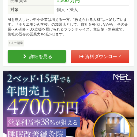
開業資金
1,200 万円
対象
個人・法人
AIを導入したい中小企業は増える一方、“教えられる人材”は不足していま
す。『ホリエモンAI学校』の加盟店として、自社をAI化しながら、その企
業へAI研修・DX支援を届けられるフランチャイズ。無店舗・無在庫で、
御社の既存の営業力を活かせます。
1人で開業
詳細を見る
資料ダウンロード