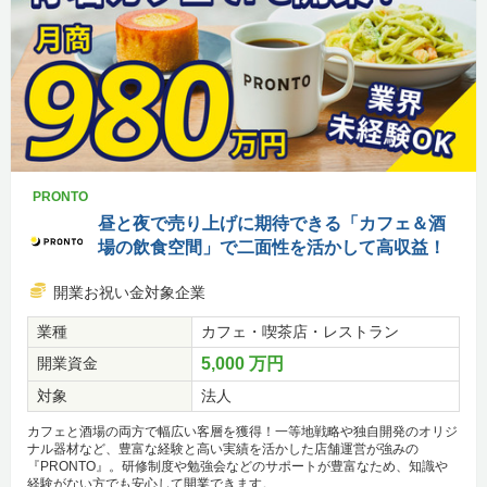
PRONTO
昼と夜で売り上げに期待できる「カフェ＆酒
場の飲食空間」で二面性を活かして高収益！
開業お祝い金対象企業
業種
カフェ・喫茶店・レストラン
開業資金
5,000 万円
対象
法人
カフェと酒場の両方で幅広い客層を獲得！一等地戦略や独自開発のオリジ
ナル器材など、豊富な経験と高い実績を活かした店舗運営が強みの
『PRONTO』。研修制度や勉強会などのサポートが豊富なため、知識や
経験がない方でも安心して開業できます。