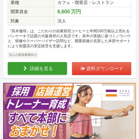
業種
カフェ・喫茶店・レストラン
開業資金
6,600 万円
対象
法人
『髙木珈琲』は、こだわりの自家焙煎コーヒーと年間100万枚以上売れる
パンケーキで話題の大阪発祥の人気店です。長年の実績に基づくノウハウ
と、研修やスーパーバイザー訪問など、開業前後の充実した本部サポート
により加盟店の安定経営を支援します。
法人の新規事業向け
詳細を見る
資料ダウンロード