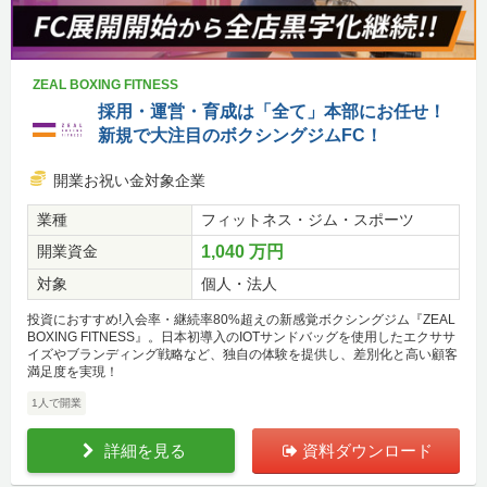
ZEAL BOXING FITNESS
採用・運営・育成は「全て」本部にお任せ！
新規で大注目のボクシングジムFC！
開業お祝い金対象企業
業種
フィットネス・ジム・スポーツ
開業資金
1,040 万円
対象
個人・法人
投資におすすめ!入会率・継続率80%超えの新感覚ボクシングジム『ZEAL
BOXING FITNESS』。日本初導入のIOTサンドバッグを使用したエクササ
イズやブランディング戦略など、独自の体験を提供し、差別化と高い顧客
満足度を実現！
1人で開業
詳細を見る
資料ダウンロード