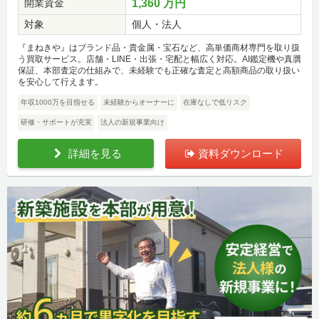
開業資金
1,360 万円
対象
個人・法人
『まねきや』はブランド品・貴金属・宝石など、高単価商材専門を取り扱
う買取サービス。店舗・LINE・出張・宅配と幅広く対応。AI鑑定機や真贋
保証、本部査定の仕組みで、未経験でも正確な査定と高額商品の取り扱い
を安心して行えます。
年収1000万を目指せる
未経験からオーナーに
在庫なしで低リスク
研修・サポートが充実
法人の新規事業向け
詳細を見る
資料ダウンロード