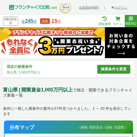
会員登録(無料)
|
ログイン
08/10
更
15
245
全
件
件
新着
新
MENU
閲覧履歴
カート
現在の検索条件
検索条件を変更
富山県, 1,000万円以上
富山県 | 開業資金1,000万円以上
で独立・開業できるフランチャイ
ズ募集一覧
条件に一致した募集中の案件が27件見つかりました。 1 ～ 20 件を表示してい
ます
分布マップ
（横軸: 開業資金 / 縦軸: 加盟数）