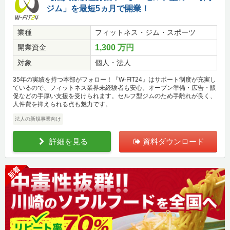
ジム」を最短5ヵ月で開業！
業種
フィットネス・ジム・スポーツ
開業資金
1,300 万円
対象
個人・法人
35年の実績を持つ本部がフォロー！『W-FIT24』はサポート制度が充実し
ているので、フィットネス業界未経験者も安心。オープン準備・広告・販
促などの手厚い支援を受けられます。セルフ型ジムのため手離れが良く、
人件費を抑えられる点も魅力です。
法人の新規事業向け
詳細を見る
資料ダウンロード
新着