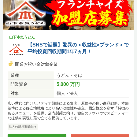
山下本気うどん
【SNSで話題】驚異の＜収益性×ブランド＞で
平均投資回収期間1年7ヵ月！
開業お祝い金対象企業
業種
うどん・そば
開業資金
5,000 万円
対象
個人・法人
広い世代に向けたメディア戦略による集客、原価率の良い商品戦略、本部
基準による好立地戦略により高い収益性を確立。固定概念を崩す「特徴の
あるメニュー」を提供。店内製麺に拘り、独自のノウハウでスピーディー
な提供を実現し茹で立てを提供しています。
法人の新規事業向け