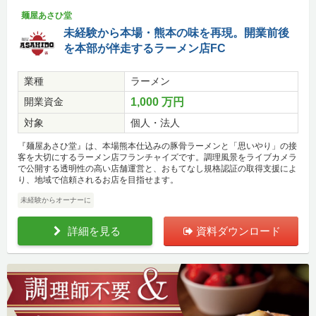
麺屋あさひ堂
未経験から本場・熊本の味を再現。開業前後
を本部が伴走するラーメン店FC
業種
ラーメン
開業資金
1,000 万円
対象
個人・法人
『麺屋あさひ堂』は、本場熊本仕込みの豚骨ラーメンと「思いやり」の接
客を大切にするラーメン店フランチャイズです。調理風景をライブカメラ
で公開する透明性の高い店舗運営と、おもてなし規格認証の取得支援によ
り、地域で信頼されるお店を目指せます。
未経験からオーナーに
詳細を見る
資料ダウンロード