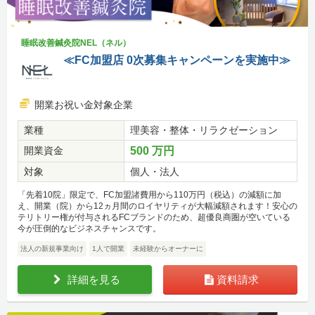
睡眠改善鍼灸院NEL（ネル）
≪FC加盟店 0次募集キャンペーンを実施中≫
開業お祝い金対象企業
業種
理美容・整体・リラクゼーション
開業資金
500 万円
対象
個人・法人
「先着10院」限定で、FC加盟諸費用から110万円（税込）の減額に加
え、開業（院）から12ヵ月間のロイヤリティが大幅減額されます！安心の
テリトリー権が付与されるFCブランドのため、超優良商圏が空いている
今が圧倒的なビジネスチャンスです。
法人の新規事業向け
1人で開業
未経験からオーナーに
詳細を見る
資料請求