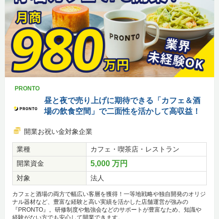
PRONTO
昼と夜で売り上げに期待できる「カフェ＆酒
場の飲食空間」で二面性を活かして高収益！
開業お祝い金対象企業
業種
カフェ・喫茶店・レストラン
開業資金
5,000 万円
対象
法人
カフェと酒場の両方で幅広い客層を獲得！一等地戦略や独自開発のオリジ
ナル器材など、豊富な経験と高い実績を活かした店舗運営が強みの
『PRONTO』。研修制度や勉強会などのサポートが豊富なため、知識や
経験がない方でも安心して開業できます。