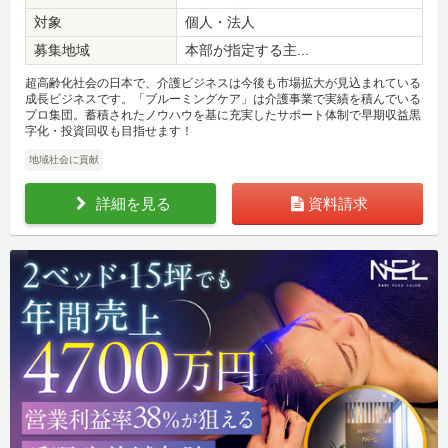
対象
個人・法人
募集地域
本部が指定する主...
超高齢化社会の日本で、介護ビジネスは今後も市場拡大が見込まれている
成長ビジネスです。「ブルーミングケア」は介護事業で実績を積んでいる
プロ集団。蓄積されたノウハウを基に充実したサポート体制で早期収益黒
字化・投資回収も目指せます！
地域社会に貢献
詳細を見る
資料請求