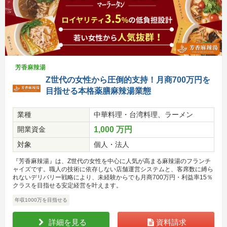
芳香麻辣湯
Z世代の女性から圧倒的支持！月商700万円を
目指せる本格薬膳麻辣湯業態
業種
中華料理・台湾料理、ラーメン
開業資金
1,000 万円
対象
個人・法人
『芳香麻辣湯』は、Z世代の女性を中心に人気が高まる麻辣湯のフランチ
ャイズです。職人の技術に依存しない店舗運営システムと、客席数に縛ら
れないデリバリー戦略により、未経験からでも月商700万円・利益率15％
クラスを目指せる安定経営を叶えます。
年収1000万を目指せる
詳細を見る
資料請求