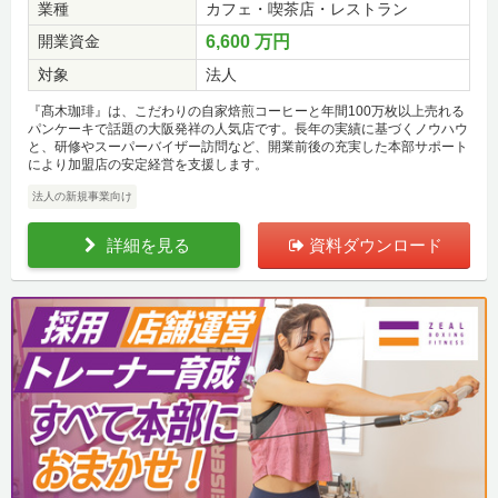
業種
カフェ・喫茶店・レストラン
開業資金
6,600 万円
対象
法人
『髙木珈琲』は、こだわりの自家焙煎コーヒーと年間100万枚以上売れる
パンケーキで話題の大阪発祥の人気店です。長年の実績に基づくノウハウ
と、研修やスーパーバイザー訪問など、開業前後の充実した本部サポート
により加盟店の安定経営を支援します。
法人の新規事業向け
詳細を見る
資料ダウンロード