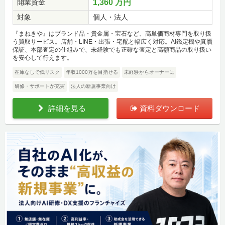
開業資金
1,360 万円
対象
個人・法人
『まねきや』はブランド品・貴金属・宝石など、高単価商材専門を取り扱
う買取サービス。店舗・LINE・出張・宅配と幅広く対応。AI鑑定機や真贋
保証、本部査定の仕組みで、未経験でも正確な査定と高額商品の取り扱い
を安心して行えます。
在庫なしで低リスク
年収1000万を目指せる
未経験からオーナーに
研修・サポートが充実
法人の新規事業向け
詳細を見る
資料ダウンロード