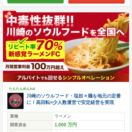
新着
たんたんめんkai
川崎のソウルフード・塩担々麺を地元の定番
に！高回転×少人数運営で安定経営を実現
業種
ラーメン
開業資金
1,000 万円