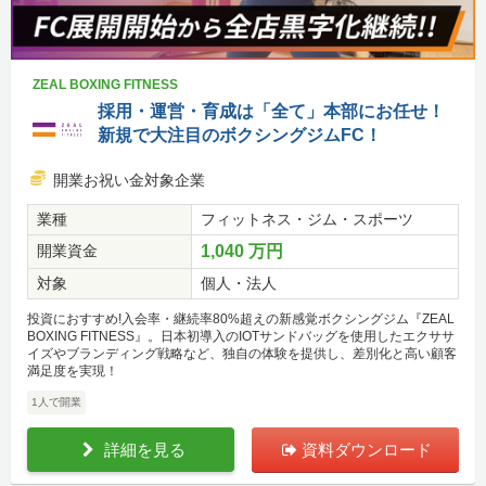
ZEAL BOXING FITNESS
採用・運営・育成は「全て」本部にお任せ！
新規で大注目のボクシングジムFC！
開業お祝い金対象企業
業種
フィットネス・ジム・スポーツ
開業資金
1,040 万円
対象
個人・法人
投資におすすめ!入会率・継続率80%超えの新感覚ボクシングジム『ZEAL
BOXING FITNESS』。日本初導入のIOTサンドバッグを使用したエクササ
イズやブランディング戦略など、独自の体験を提供し、差別化と高い顧客
満足度を実現！
1人で開業
詳細を見る
資料ダウンロード