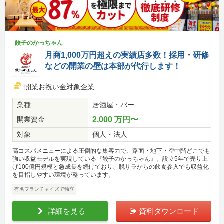
餃子のかっちゃん
月商1,000万円超えの実績店多数！採用・研修
などの開業の壁は本部が代行します！
開業お祝い金対象企業
業種
居酒屋・バー
開業資金
2,000 万円〜
対象
個人・法人
高コスパメニューによる圧倒的な集客力で、路面・地下・空中階どこでも
強い収益モデルを実現している『餃子のかっちゃん』。設立5年で売り上
げ100億円規模と急成長を続けており、脱サラからの飲食参入でも収益化
を目指しやすい環境が整っています。
有名フランチャイズで独立
詳細を見る
資料ダウンロード