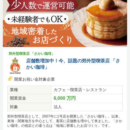
郊外型喫茶店 「さかい珈琲」
店舗数増加中！今、話題の郊外型喫茶店 「さ
かい珈琲」
開業お祝い金対象企業
業種
カフェ・喫茶店・レストラン
開業資金
6,000 万円
対象
法人
郊外型喫茶店として、2007年に1号店を開業した「さかい珈琲」。以来、
東海・関東地方を中心として、着実に店舗数を増やして来ました。「さか
い珈琲」の他店との違う点は「地域に密着したお店づくり」です。