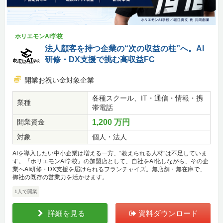
ホリエモンAI学校
法人顧客を持つ企業の“次の収益の柱”へ。AI
研修・DX支援で挑む高収益FC
開業お祝い金対象企業
各種スクール、IT・通信・情報・携
業種
帯電話
開業資金
1,200 万円
対象
個人・法人
AIを導入したい中小企業は増える一方、“教えられる人材”は不足していま
す。『ホリエモンAI学校』の加盟店として、自社をAI化しながら、その企
業へAI研修・DX支援を届けられるフランチャイズ。無店舗・無在庫で、
御社の既存の営業力を活かせます。
1人で開業
詳細を見る
資料ダウンロード