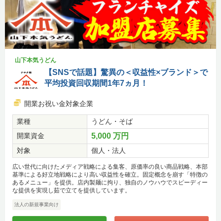
山下本気うどん
【SNSで話題】驚異の＜収益性×ブランド＞で
平均投資回収期間1年7ヵ月！
開業お祝い金対象企業
業種
うどん・そば
開業資金
5,000 万円
対象
個人・法人
広い世代に向けたメディア戦略による集客、原価率の良い商品戦略、本部
基準による好立地戦略により高い収益性を確立。固定概念を崩す「特徴の
あるメニュー」を提供。店内製麺に拘り、独自のノウハウでスピーディー
な提供を実現し茹で立てを提供しています。
法人の新規事業向け