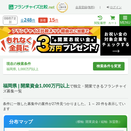
会員登録(無料)
|
ログイン
08/07
更
15
248
全
件
件
新着
新
MENU
閲覧履歴
カート
現在の検索条件
検索条件を変更
福岡県, 1,000万円以上
福岡県 | 開業資金1,000万円以上
で独立・開業できるフランチャイ
ズ募集一覧
条件に一致した募集中の案件が27件見つかりました。 1 ～ 20 件を表示してい
ます
分布マップ
（横軸: 開業資金 / 縦軸: 加盟数）