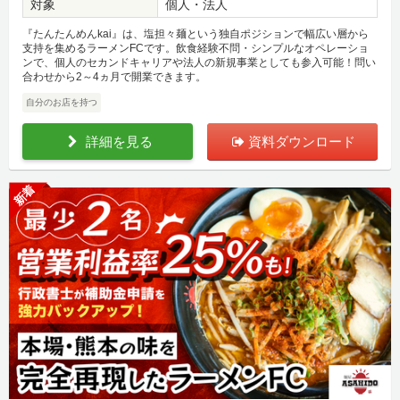
対象
個人・法人
『たんたんめんkai』は、塩担々麺という独自ポジションで幅広い層から
支持を集めるラーメンFCです。飲食経験不問・シンプルなオペレーショ
ンで、個人のセカンドキャリアや法人の新規事業としても参入可能！問い
合わせから2～4ヵ月で開業できます。
自分のお店を持つ
詳細を見る
資料ダウンロード
新着