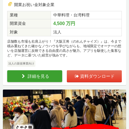
開業お祝い金対象企業
業種
中華料理・台湾料理
開業資金
4,500 万円
対象
法人
店舗数も市場も右肩上がり！『大阪王将（のれんチャイズ）』は、今まで
積み重ねてきた確かなノウハウを学びながらも、地域限定でオーナーの想
いを店舗運営に反映できる自由度の高さが魅力。アプリを駆使した集客な
ど、データに基づいた経営が強みです。
法人の新規事業向け
詳細を見る
資料ダウンロード