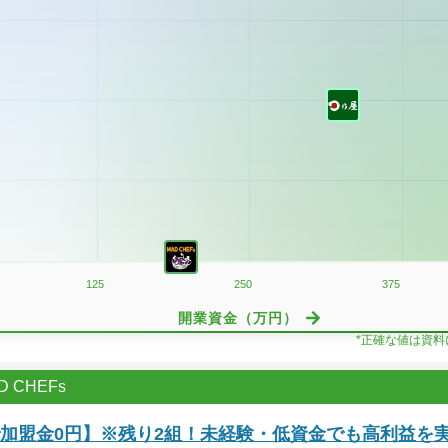
125
250
375
開業資金（万円）
*正確な値は資
 CHEFs
で加盟金0円】※残り2組！未経験・低資金でも高利益を