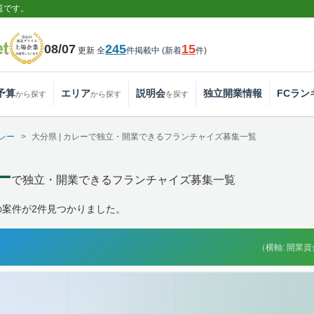
覧です。
08/07
245
15
更新
全
件掲載中
(
新着
件
)
予算
エリア
説明会
独立開業情報
FCラン
から探す
から探す
を探す
レー
大分県 | カレーで独立・開業できるフランチャイズ募集一覧
ー
で独立・開業できるフランチャイズ募集一覧
の案件が2件見つかりました。
（横軸: 開業資金