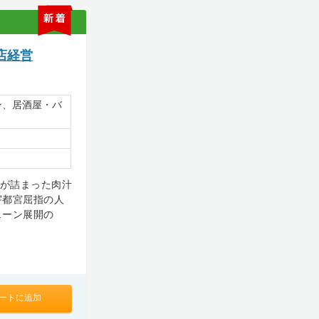
新
着
店経営
ン、居酒屋・バ
りが詰まった肉汁
宇都宮屈指の人
ェーン展開の
ートに追加