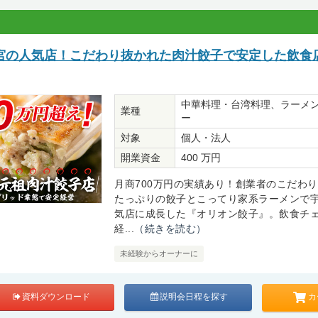
宮の人気店！こだわり抜かれた肉汁餃子で安定した飲食
中華料理・台湾料理、ラーメ
業種
ー
対象
個人・法人
開業資金
400 万円
月商700万円の実績あり！創業者のこだわ
たっぷりの餃子とこってり家系ラーメンで
気店に成長した『オリオン餃子』。飲食チ
経...
（続きを読む）
未経験からオーナーに
カ
資料ダウンロード
説明会日程を探す