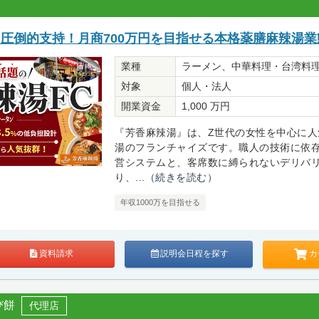
ら圧倒的支持！月商700万円を目指せる本格薬膳麻辣湯業
業種
ラーメン、中華料理・台湾料
対象
個人・法人
開業資金
1,000 万円
『芳香麻辣湯』は、Z世代の女性を中心に人
湯のフランチャイズです。職人の技術に依
営システムと、客席数に縛られないデリバ
り、...
（続きを読む）
年収1000万を目指せる
カ
資料請求
説明会日程を探す
び餅
代理店