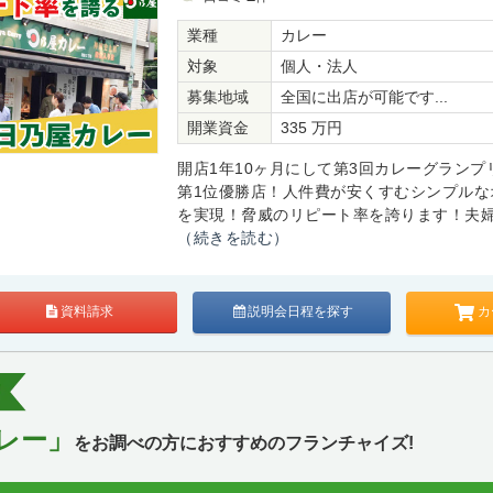
業種
カレー
対象
個人・法人
募集地域
全国に出店が可能です...
開業資金
335 万円
開店1年10ヶ月にして第3回カレーグランプ
第1位優勝店！人件費が安くすむシンプルな
を実現！脅威のリピート率を誇ります！夫婦で
（続きを読む）
カ
資料請求
説明会日程を探す
レー」
をお調べの方におすすめのフランチャイズ!