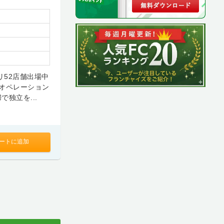
リ52店舗出場中
オペレーション
独立を...
ートに追加