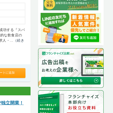
成功する『スパ
般的な飲食店の
人・...
（続き
ートに追加
で独立開業！