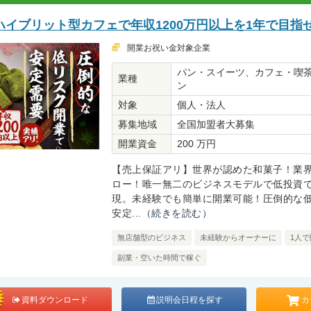
イブリット型カフェで年収1200万円以上を1年で目指
開業お祝い金対象企業
パン・スイーツ、カフェ・喫
業種
ン
対象
個人・法人
募集地域
全国加盟者大募集
開業資金
200 万円
【売上保証アリ】世界が認めた和菓子！業界
ロー！唯一無二のビジネスモデルで低投資
現。未経験でも簡単に開業可能！圧倒的な
安定...
（続きを読む）
無店舗型のビジネス
未経験からオーナーに
1人で
副業・空いた時間で稼ぐ
カ
資料ダウンロード
説明会日程を探す