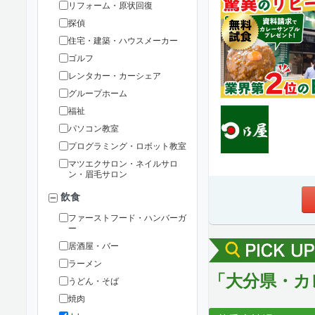
リフォーム・原状回復
探偵
住宅・建築・ハウスメーカー
ゴルフ
レンタカー・カーシェア
グループホーム
福祉
パソコン教室
プログラミング・ロボット教室
マツエクサロン・ネイルサロ
ン・眉毛サロン
飲食
ファーストフード・ハンバーガ
ー
居酒屋・バー
ラーメン
「大分県・カ
うどん・そば
焼肉