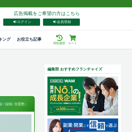
広告掲載をご希望の方はこちら
ログイン
会員登録
キング
お役立ち記事
閲覧履歴
カート
編集部 おすすめフランチャイズ
 / 縦軸: 加盟数）