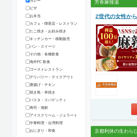
カレー
芳香麻辣湯
ピザ
Z世代の女性か
お弁当
カフェ・喫茶店・レストラン
たこ焼き・お好み焼き
キッチンカー・移動販売
パン・スイーツ
その他・各種飲食
海外FC 飲食
ゴーストレストラン
デリバリー・テイクアウト
唐揚げ・チキン
焼き鳥・串焼き
パスタ・スパゲッティ
寿司・海鮮
アイスクリーム・ジェラート
中華料理・台湾料理
京都利休の生わら
おにぎり・和食