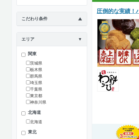
圧倒的な実績！ハ
こだわり条件
▶
エリア
▼
関東
茨城県
栃木県
群馬県
埼玉県
千葉県
東京都
神奈川県
北海道
北海道
東北