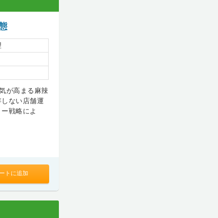
態
理
気が高まる麻辣
存しない店舗運
リー戦略によ
ートに追加