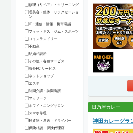
修理（リペア）・クリーニング
理美容・整体・リラクゼーショ
ン
IT・通信・情報・携帯電話
フィットネス・ジム・スポーツ
コインランドリー
不動産
結婚相談所
その他・各種サービス
海外FC サービス
ネットショップ
エステ
訪問介護・訪問看護
マッサージ
ホワイトニングサロン
日乃屋カレー
スマホ修理
神田カレーグラ
軽貨物・運送・ドライバー
保険相談・保険代理店