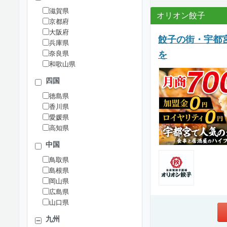
滋賀県
オリオン餃子
京都府
大阪府
餃子の街・宇都
兵庫県
を
奈良県
和歌山県
四国
徳島県
香川県
愛媛県
高知県
中国
鳥取県
島根県
岡山県
広島県
山口県
九州