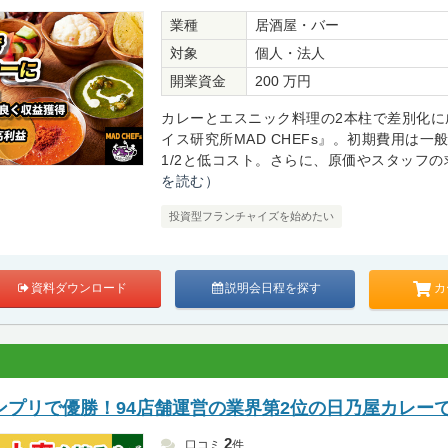
業種
居酒屋・バー
対象
個人・法人
開業資金
200 万円
カレーとエスニック料理の2本柱で差別化に
イス研究所MAD CHEFs』。初期費用は一
1/2と低コスト。さらに、原価やスタッフの求
を読む）
投資型フランチャイズを始めたい
カ
資料ダウンロード
説明会日程を探す
ンプリで優勝！94店舗運営の業界第2位の日乃屋カレー
2
口コミ
件