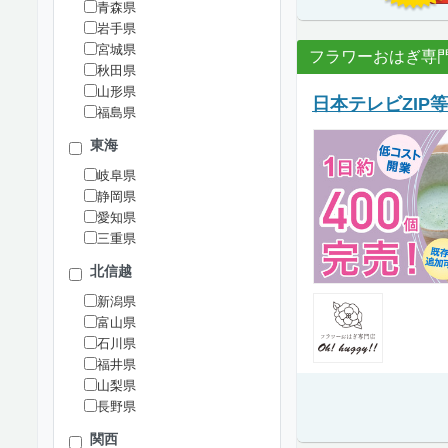
青森県
岩手県
宮城県
フラワーおはぎ専門店O
秋田県
山形県
日本テレビZIP
福島県
東海
岐阜県
静岡県
愛知県
三重県
北信越
新潟県
富山県
石川県
福井県
山梨県
長野県
関西