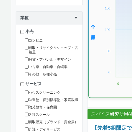
150
業種
▼
100
小売
加盟数
コンビニ
買取・リサイクルショップ・古
50
着屋
雑貨・アパレル・デザイン
中古車・自動車・自転車
0
その他・各種小売
サービス
0
ハウスクリーニング
学習塾・個別指導塾・家庭教師
幼児教育・保育園
スパイス研究所MAD
各種スクール
買取販売（ブランド・貴金属）
【先着5組限定
介護・デイサービス