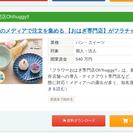
h!huggy!!
等のメディアで注文を集める 【おはぎ専門店】がフラチ
業種
パン・スイーツ
対象
個人・法人
開業資金
540 万円
『フラワーおはぎ専門店Oh!huggy!!』は
存店舗への導入・テイクアウト専門店など
態に対応！メディアへの露出が多く、知名度が
きを読む）
低資金で始める
カ
資料ダウンロード