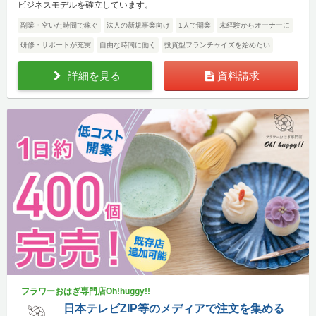
ビジネスモデルを確立しています。
副業・空いた時間で稼ぐ
法人の新規事業向け
1人で開業
未経験からオーナーに
研修・サポートが充実
自由な時間に働く
投資型フランチャイズを始めたい
詳細を見る
資料請求
フラワーおはぎ専門店Oh!huggy!!
日本テレビZIP等のメディアで注文を集める