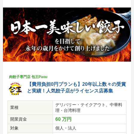
肉餃子専門店 包王Paou
【費用負担0円プランも】20年以上数々の受賞
と実績！人気餃子店がライセンス店募集
デリバリー・テイクアウト、中華料
業種
理・台湾料理
開業資金
60 万円
対象
個人・法人