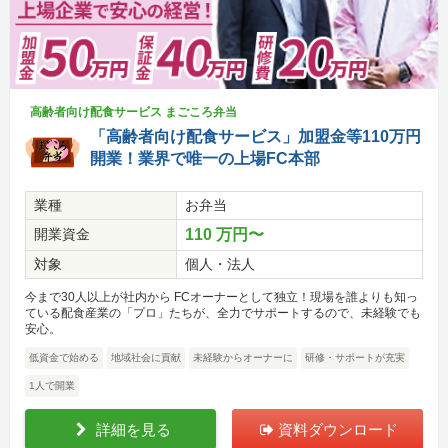
高齢者向け配食サービス まごころ弁当
「高齢者向け配食サービス」加盟金等110万円
開業！業界で唯一の上場FC本部
業種
お弁当
開業資金
110 万円〜
対象
個人・法人
今まで30人以上が社内から FCオーナーとして独立！現場を誰よりも知っ
ている配食産業の「プロ」たちが、全力でサポートするので、未経験でも
安心。
低資金で始める
地域社会に貢献
未経験からオーナーに
研修・サポートが充実
1人で開業
詳細を見る
資料ダウンロード