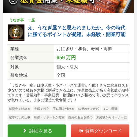
うなぎ亭 一座
え、うなぎ屋？と思われましたか。今の時代
に勝てるポイントが凝縮。未経験・開業可能
業種
おにぎり・和食、寿司・海鮮
開業資金
659 万円
対象
個人・法人
募集地域
全国
「うなぎ亭一座」は少人数・小スペースで運営が可能！さらに廃棄ロスも
少ないので経費を大幅に削減できる上に、坪単価売上が高く高収益が期待
できます！営業効率・事業経費・物理的ロスが極めて高い次元でバランス
が取れている、まさに理想の飲食業です！
低資金で始める
夫婦で独立
手に職を付ける
40代からの独立
1人で開業
定年なしの仕事
研修・サポートが充実
自分のお店を持つ
未経験からオーナーに
詳細を見る
資料ダウンロード