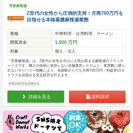
芳香麻辣湯
Z世代の女性から圧倒的支持！月商700万円を
目指せる本格薬膳麻辣湯業態
業種
中華料理・台湾料理、ラーメン
開業資金
1,000 万円
対象
個人・法人
『芳香麻辣湯』は、Z世代の女性を中心に人気が高まる麻辣湯のフランチ
ャイズです。職人の技術に依存しない店舗運営システムと、客席数に縛ら
れないデリバリー戦略により、未経験からでも月商700万円・利益率15％
クラスを目指せる安定経営を叶えます。
年収1000万を目指せる
詳細を見る
資料請求