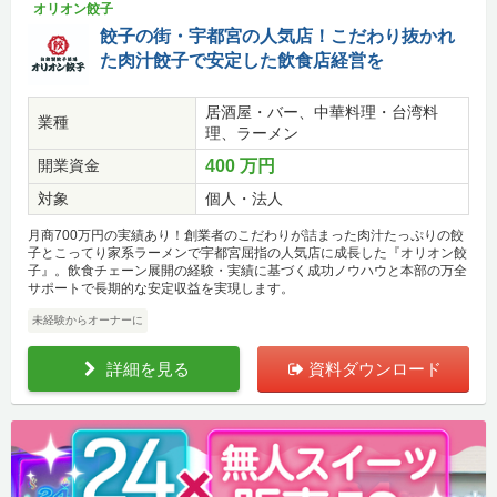
オリオン餃子
餃子の街・宇都宮の人気店！こだわり抜かれ
た肉汁餃子で安定した飲食店経営を
居酒屋・バー、中華料理・台湾料
業種
理、ラーメン
開業資金
400 万円
対象
個人・法人
月商700万円の実績あり！創業者のこだわりが詰まった肉汁たっぷりの餃
子とこってり家系ラーメンで宇都宮屈指の人気店に成長した『オリオン餃
子』。飲食チェーン展開の経験・実績に基づく成功ノウハウと本部の万全
サポートで長期的な安定収益を実現します。
未経験からオーナーに
詳細を見る
資料ダウンロード