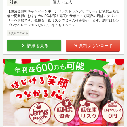
対象
個人・法人
【加盟金無料キャンペーン中！】『レストランデリバリー』は飲食店経営
者や従業員におすすめのFC本部！充実のサポートで既存の店舗にデリバ
リーを追加でき、低投資・低リスクで収入の柱を増やせます。調理はシン
プルオペレーションなので、導入もスムーズ！
低資金で始める
詳細を見る
資料ダウンロード