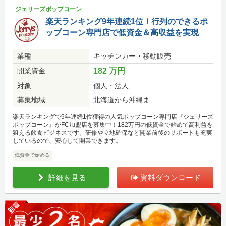
ジェリーズポップコーン
楽天ランキング9年連続1位！行列のできるポ
ップコーン専門店で低資金＆高収益を実現
業種
キッチンカー・移動販売
開業資金
182 万円
対象
個人・法人
募集地域
北海道から沖縄ま...
楽天ランキングで9年連続1位獲得の人気ポップコーン専門店『ジェリーズ
ポップコーン』がFC加盟店を募集中！182万円の低資金で始めて高利益を
狙える飲食ビジネスです。研修や立地確保など開業前後のサポートも充実
しているので、安心して開業できます。
低資金で始める
詳細を見る
資料ダウンロード
新着