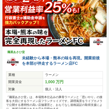
麺屋あさひ堂
未経験から本場・熊本の味を再現。開業前後
を本部が伴走するラーメン店FC
業種
ラーメン
開業資金
1,000 万円
対象
個人・法人
『麺屋あさひ堂』は、本場熊本仕込みの豚骨ラーメンと「思いやり」の接
客を大切にするラーメン店フランチャイズです。調理風景をライブカメラ
で公開する透明性の高い店舗運営と、おもてなし規格認証の取得支援によ
り、地域で信頼されるお店を目指せます。