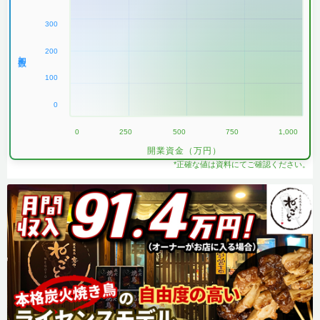
300
200
加盟数
100
0
0
250
500
750
1,000
開業資金（万円）
*正確な値は資料にてご確認ください。