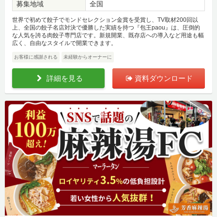
募集地域
全国
世界で初めて餃子でモンドセレクション金賞を受賞し、TV取材200回以
上、全国の餃子名店対決で優勝した実績を持つ『包王paou』は、圧倒的
な人気を誇る肉餃子専門店です。新規開業、既存店への導入など用途も幅
広く、自由なスタイルで開業できます。
お客様に感謝される
未経験からオーナーに
詳細を見る
資料ダウンロード