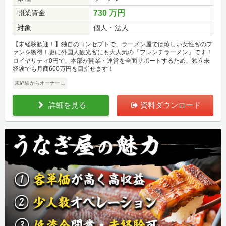
開業資金
730 万円
対象
個人・法人
【未経験歓迎！】独自のコンセプトで、ラーメン屋では珍しい女性客のフ
ァンを獲得！更に外国人観光客にも大人気の『フレンチラーメン』です！
ロイヤリティ0円で、本部が開業・運営を全面サポートするため、独立未
経験でも月商600万円を目指せます！
未経験からオーナーに
詳細を見る
資料ダウンロード