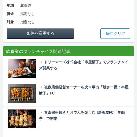
地域
北海道
資金
指定なし
対象
指定なし
条件を変更する
条件クリア
飲食業のフランチャイズ関連記事
ドリーマーズ株式会社「串屋横丁」でフランチャイ
ズ開業する
複数店舗経営オーナーを次々輩出「焼き一徹：串屋
横丁」FC
青森発串焼きとおでんを楽しむ!!居酒屋FC「笑顔
亭」で開業