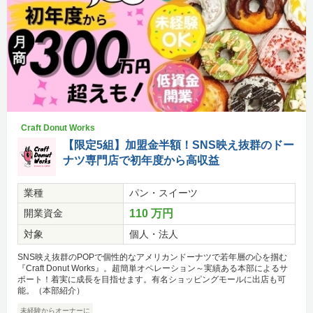
Craft Donut Works
【限定5組】加盟金半額！SNS映え抜群のドー
ナツ専門店で初年度から高収益
業種
パン・スイーツ
開業資金
110 万円
対象
個人・法人
SNS映え抜群のPOPで個性的なアメリカンドーナツで若年層の心を掴む
『Craft Donut Works』。超簡単オペレーション～実績ある本部によるサ
ポート！着実に成長を目指せます。有名ショッピングモールに出店も可
能。（本部紹介）
未経験からオーナーに