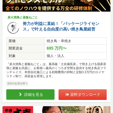
炭火焼鳥と釜飯ねごと
努力が利益に直結！「パッケージライセン
ス」で叶える自由度の高い焼き鳥屋経営
業種
焼き鳥・串焼き
開業資金
695 万円〜
対象
個人・法人
『炭火焼鳥と釜飯ねごと』は、最高級「土佐備長炭」で焼き上げる国産若
鶏と釜飯を武器に、お客様へ最高のくつろぎ空間を提供する焼き鳥店フラ
ンチャイズ。本部自社施工による初期費用の抑制と定額3.3万円のロイヤ
リティ制で、高収益を実現します。
自分のお店を持つ
詳細を見る
資料ダウンロード