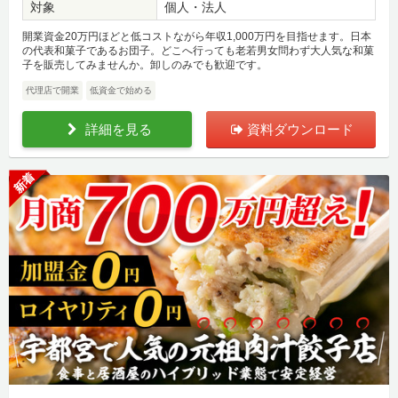
対象
個人・法人
開業資金20万円ほどと低コストながら年収1,000万円を目指せます。日本
の代表和菓子であるお団子。どこへ行っても老若男女問わず大人気な和菓
子を販売してみませんか。卸しのみでも歓迎です。
代理店で開業
低資金で始める
詳細を見る
資料ダウンロード
新着