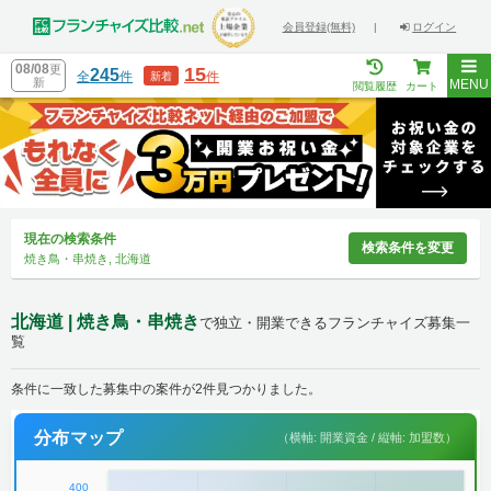
会員登録(無料)
|
ログイン
08/08
更
15
245
全
件
件
新着
新
MENU
閲覧履歴
カート
現在の検索条件
検索条件を変更
焼き鳥・串焼き, 北海道
北海道 | 焼き鳥・串焼き
で独立・開業できるフランチャイズ募集一
覧
条件に一致した募集中の案件が2件見つかりました。
分布マップ
（横軸: 開業資金 / 縦軸: 加盟数）
400