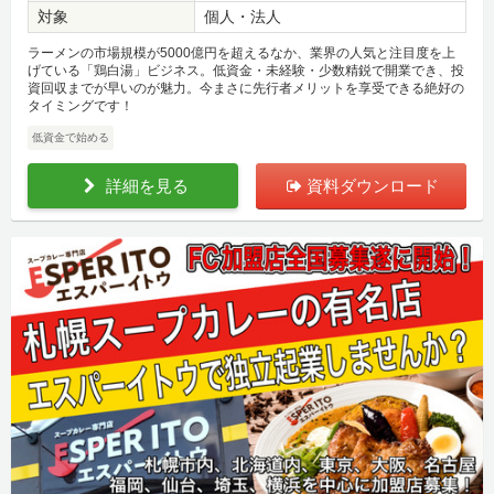
対象
個人・法人
ラーメンの市場規模が5000億円を超えるなか、業界の人気と注目度を上
げている「鶏白湯」ビジネス。低資金・未経験・少数精鋭で開業でき、投
資回収までが早いのが魅力。今まさに先行者メリットを享受できる絶好の
タイミングです！
低資金で始める
詳細を見る
資料ダウンロード