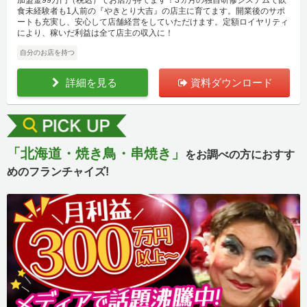
加盟金99万円（税込）でお店が持てます！3ヵ月の独自研修システムで飲
食未経験者も1人前の『やきとり大吉』の店主に育てます。開業後のサポ
ートも充実し、安心して店舗経営をしていただけます。定額ロイヤリティ
により、稼いだ利益は全て店主の収入に！
自分のお店を持つ
詳細を見る
資料ダウンロード
「北海道・焼き鳥・串焼き」
をお調べの方におすす
めのフランチャイズ!