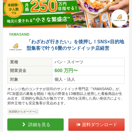
YAMASAND
「わざわざ行きたい」を後押し！SNS×目的地
型集客で叶う6畳のサンドイッチ店経営
業種
パン・スイーツ
開業資金
600 万円〜
対象
個人・法人
オレンジ色のコンテナが目印のサンドイッチ専門店『YAMASAND』が、
FC加盟店の募集を開始！地元の野菜を13種類以上使用した看板商品が生
み出す、圧倒的な商品力が魅力です。SNSを活用した高い発信力により、
郊外立地でも安定集客が見込めます。
未経験からオーナーに
詳細を見る
資料ダウンロード