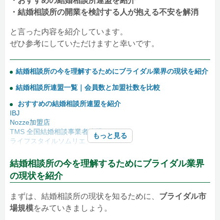
・おすすめの結婚相談所連盟を紹介
・結婚相談所の開業を検討する人が抱える不安を解消
と言った内容を紹介しています。
ぜひ参考にしていただけますと幸いです。
結婚相談所の今を理解するためにブライダル業界の現状を紹介
結婚相談所連盟一覧｜会員数と加盟社数を比較
おすすめの結婚相談所連盟を紹介
IBJ
Nozze加盟店
TMS 全国結婚相談事業者連盟
もっと見る
ライフスタイルソムリエ
結婚相談所のFC加盟前に伝えたい｜開業を検討する人が抱え
結婚相談所の今を理解するためにブライダル業界
る不安を解消
の現状を紹介
①人の役には立ちたいけれど利益は得られるのか
②恋愛相談にはのれるけど、カウンセリングスキルがない
③成婚に導けるかどうか不安
まずは、結婚相談所の現状を知るために、
ブライダル市
④競合が多い中で、差別化して集客できるのか
場規模
をみていきましょう。