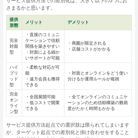
サービス提供方法での差別化は、大きく以下の3つにお
さまるかと思います。
提供
メリット
デメリット
形態
・直接のコミュニ
完全
ケーションで信頼
・商圏が限定される
対面
関係を築きやすい
・店舗コストがかかる
型
・対面による細か
いサポートが可能
ハイ
・柔軟な対応が可
ブリ
能
・対面とオンラインをどう使い
ッド
・遠方会員も獲得
分けるか運用ルールが複雑
型
できる
完全
・全国展開可能
・全てオンラインのコミュニケ
オン
・低コストで開業
ーションのため信頼構築の難易
ライ
できる
度がたかく時間もかかる
ン型
サービス提供方法起点での選択肢は限られてしまいます
が、ターゲット起点での差別化と掛け合わせをすること