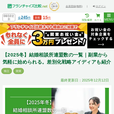
会員登録(無料)
|
ログイン
08/10
更
15
245
全
件
件
新着
新
MENU
閲覧履歴
カート
【2025冬】結婚相談所連盟数の一覧｜副業から
気軽に始められる。差別化戦略アイディアも紹介
独立
開業
最終更新日：2025年12月12日