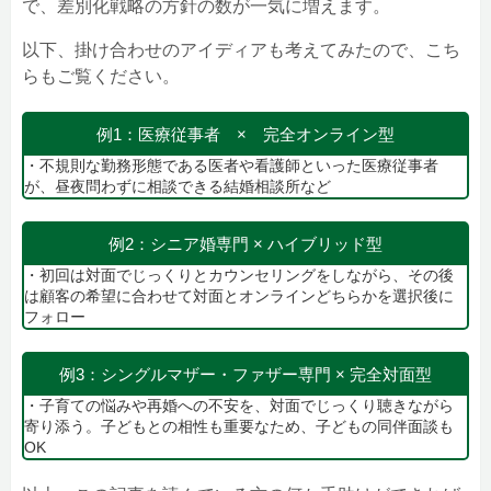
で、差別化戦略の方針の数が一気に増えます。
以下、掛け合わせのアイディアも考えてみたので、こち
らもご覧ください。
例1：医療従事者 × 完全オンライン型
・不規則な勤務形態である医者や看護師といった医療従事者
が、昼夜問わずに相談できる結婚相談所など
例2：シニア婚専門 × ハイブリッド型
・初回は対面でじっくりとカウンセリングをしながら、その後
は顧客の希望に合わせて対面とオンラインどちらかを選択後に
フォロー
例3：シングルマザー・ファザー専門 × 完全対面型
・子育ての悩みや再婚への不安を、対面でじっくり聴きながら
寄り添う。子どもとの相性も重要なため、子どもの同伴面談も
OK