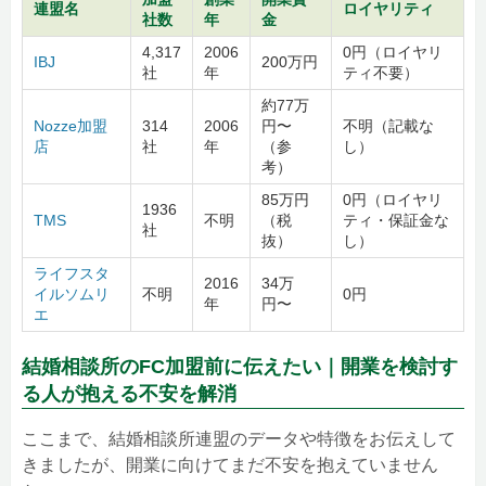
連盟名
ロイヤリティ
社数
年
金
4,317
2006
0円（ロイヤリ
IBJ
200万円
社
年
ティ不要）
約77万
Nozze加盟
314
2006
円〜
不明（記載な
店
社
年
（参
し）
考）
85万円
0円（ロイヤリ
1936
TMS
不明
（税
ティ・保証金な
社
抜）
し）
ライフスタ
2016
34万
イルソムリ
不明
0円
年
円〜
エ
結婚相談所のFC加盟前に伝えたい｜開業を検討す
る人が抱える不安を解消
ここまで、結婚相談所連盟のデータや特徴をお伝えして
きましたが、開業に向けてまだ不安を抱えていません