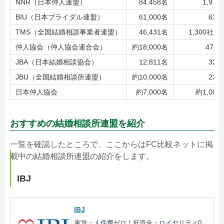
NNR（日本仲人連盟）
84,458名
1,976
BIU（日本ブライダル連盟）
61,000名
635
TMS（全国結婚相談事業者連盟）
46,431名
1,300社以
仲人協会（仲人協会連合会）
約18,000名
47拠
JBA（日本結婚相談協会）
12,811名
320
JBU（全国結婚相談所連盟）
約10,000名
231
日本仲人協会
約7,000名
約1,000
おすすめの結婚相談所連盟を紹介
一覧を確認したところで、ここからはFC比較ネットに掲
載中の結婚相談所連盟の紹介をします。
IBJ
IBJ
家賃・人件費ゼロ！低資金・ロイヤリティ0