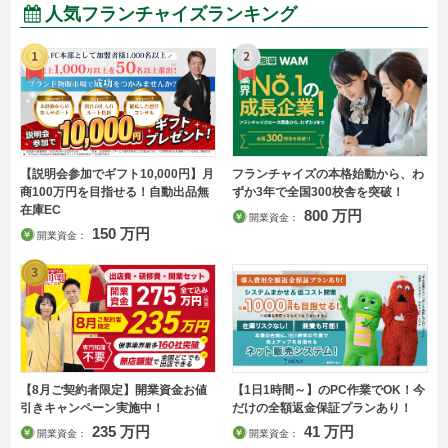
人気フランチャイズランキング
【説明会参加でギフト10,000円】月
フランチャイズの本格始動から、わ
商100万円を目指せる！自動出品無
ずか3年で全国300校舎を突破！
在庫EC
800 万円
開業資金：
150 万円
開業資金：
【8月ご契約者限定】開業資金お値
【1日1時間～】のPC作業でOK！今
引きキャンペーン実施中！
だけの全額返金保証プランあり！
235 万円
41 万円
開業資金：
開業資金：