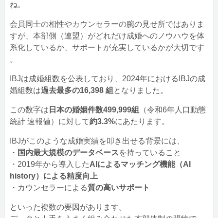
ね。
会員同士の相性やカウンセラーの腕の見せ所ではありま
すが、本部側（連盟）がどれだけ成婚へのノウハウを体
系化しているか、サポートが充実しているかが大切です
。
IBJは成婚組数を公表しており、2024年におけるIBJの成
婚組数は
過去最多の16,398 組
となりました。
この数字は
日本の婚姻件数499,999組
（令和6年人口動態
統計 速報値）に対して
約3.3%
にあたります。
IBJがこのような成婚実績を叩き出せる背景には、
・
国内最大規模のデータベース
を持っていること
・2019年から導入した
AIによるマッチング機能（AI
history）による精度向上
・カウンセラーによる
質の高いサポート
といった複数の要因があります。