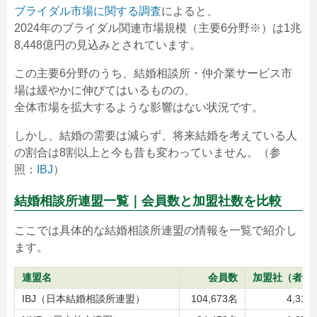
選ばれる結婚相談所のコンセプト戦略とは
ブライダル市場に関する調査
によると、
ターゲット起点での差別化
サービス提供方法起点での差別化
2024年のブライダル関連市場規模（主要6分野※）は1兆
8,448億円の見込みとされています。
まとめ
この主要6分野のうち、結婚相談所・仲介業サービス市
場は緩やかに伸びてはいるものの、
全体市場を拡大するような影響はない状況です。
しかし、結婚の需要は減らず、将来結婚を考えている人
の割合は8割以上と今も昔も変わっていません。（参
照：
IBJ
）
結婚相談所連盟一覧｜会員数と加盟社数を比較
ここでは具体的な結婚相談所連盟の情報を一覧で紹介し
ます。
連盟名
会員数
加盟社（者）
IBJ（日本結婚相談所連盟）
104,673名
4,317