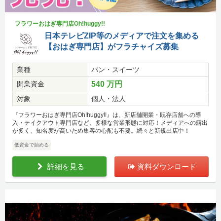
フラワーおはぎ専門店Oh!huggy!!
日本テレビZIP等のメディアで注文を集める
【おはぎ専門店】がフラチャイズ募集
業種
パン・スイーツ
開業資金
540 万円
対象
個人・法人
『フラワーおはぎ専門店Oh!huggy!!』は、新店舗開業・既存店舗への導
入・テイクアウト専門店など、多様な営業形態に対応！メディアへの露出
が多く、知名度が高いため集客の心配も不要。続々と新規出店中！
低資金で始める
詳細を見る
資料ダウンロード