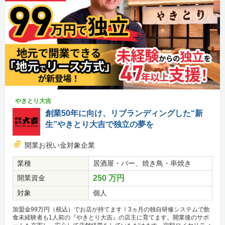
やきとり大吉
創業50年に向け、リブランディングした“新
生”やきとり大吉で独立の夢を
開業お祝い金対象企業
業種
居酒屋・バー、焼き鳥・串焼き
開業資金
250 万円
対象
個人
加盟金99万円（税込）でお店が持てます！3ヵ月の独自研修システムで飲
食未経験者も1人前の『やきとり大吉』の店主に育てます。開業後のサポ