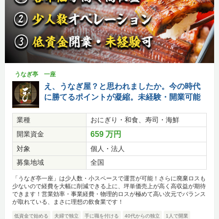
うなぎ亭 一座
え、うなぎ屋？と思われましたか。今の時代
に勝てるポイントが凝縮。未経験・開業可能
業種
おにぎり・和食、寿司・海鮮
開業資金
659 万円
対象
個人・法人
募集地域
全国
「うなぎ亭一座」は少人数・小スペースで運営が可能！さらに廃棄ロスも
少ないので経費を大幅に削減できる上に、坪単価売上が高く高収益が期待
できます！営業効率・事業経費・物理的ロスが極めて高い次元でバランス
が取れている、まさに理想の飲食業です！
低資金で始める
夫婦で独立
手に職を付ける
40代からの独立
1人で開業