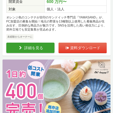
開業資金
600 万円〜
対象
個人・法人
オレンジ色のコンテナが目印のサンドイッチ専門店『YAMASAND』が、
FC加盟店の募集を開始！地元の野菜を13種類以上使用した看板商品が生
み出す、圧倒的な商品力が魅力です。SNSを活用した高い発信力により、
郊外立地でも安定集客が見込めます。
未経験からオーナーに
詳細を見る
資料ダウンロード