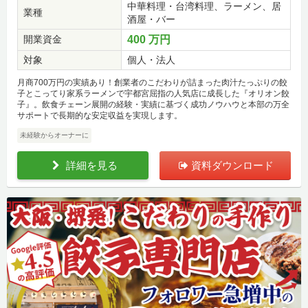
中華料理・台湾料理、ラーメン、居
業種
酒屋・バー
開業資金
400 万円
対象
個人・法人
月商700万円の実績あり！創業者のこだわりが詰まった肉汁たっぷりの餃
子とこってり家系ラーメンで宇都宮屈指の人気店に成長した『オリオン餃
子』。飲食チェーン展開の経験・実績に基づく成功ノウハウと本部の万全
サポートで長期的な安定収益を実現します。
未経験からオーナーに
詳細を見る
資料ダウンロード