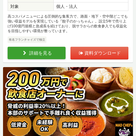
対象
個人・法人
高コスパメニューによる圧倒的な集客力で、路面・地下・空中階どこでも
強い収益モデルを実現している『餃子のかっちゃん』。設立5年で売り上
げ100億円規模と急成長を続けており、脱サラからの飲食参入でも収益化
を目指しやすい環境が整っています。
有名フランチャイズで独立
詳細を見る
資料ダウンロード