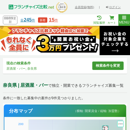
会員登録(無料)
|
ログイン
08/09
更
15
245
全
件
件
新着
新
MENU
閲覧履歴
カート
現在の検索条件
検索条件を変更
居酒屋・バー, 奈良県
奈良県 | 居酒屋・バー
で独立・開業できるフランチャイズ募集一覧
条件に一致した募集中の案件が9件見つかりました。
分布マップ
（横軸: 開業資金 / 縦軸: 加盟数）
200