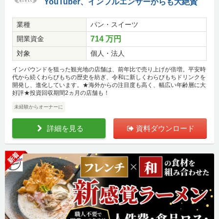
YouTuber、インフルエンサーからも大絶賛
業種
パン・スイーツ
開業資金
714 万円
対象
個人・法人
インバウンドを狙った観光地の店舗は、前年比で売り上げが倍増。平安時
代から続くわらびもちの歴史を紡ぎ、令和に新しくわらびもちドリンクを
開発し、進化しています。★海外からの注目度も高く、幅広い年齢層に大
好評★投資回収期間2ヵ月の店舗も！
未経験からオーナーに
詳細を見る
資料ダウンロード
新着