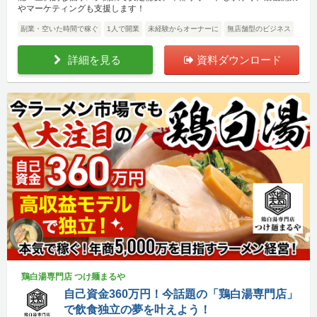
やマーケティングも支援します！
副業・空いた時間で稼ぐ
1人で開業
未経験からオーナーに
無店舗型のビジネス
詳細を見る
資料ダウンロード
鶏白湯専門店 つけ麺まるや
自己資金360万円！今話題の「鶏白湯専門店」
で飲食独立の夢を叶えよう！