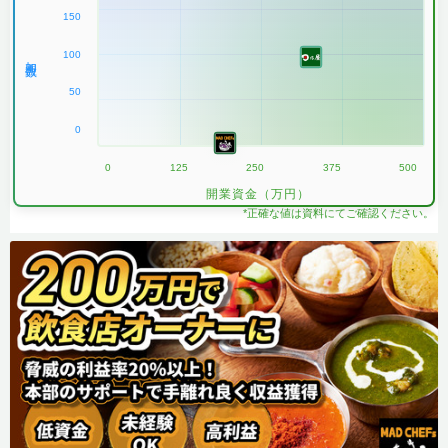
150
100
加盟数
50
0
0
125
250
375
500
開業資金（万円）
*正確な値は資料にてご確認ください。