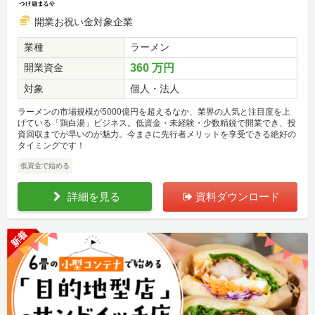
開業お祝い金対象企業
業種
ラーメン
開業資金
360 万円
対象
個人・法人
ラーメンの市場規模が5000億円を超えるなか、業界の人気と注目度を上
げている「鶏白湯」ビジネス。低資金・未経験・少数精鋭で開業でき、投
資回収までが早いのが魅力。今まさに先行者メリットを享受できる絶好の
タイミングです！
低資金で始める
詳細を見る
資料ダウンロード
新着