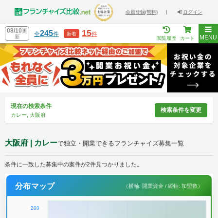
会員登録(無料)
|
ログイン
08/10
更
15
245
全
件
件
新着
新
MENU
閲覧履歴
カート
現在の検索条件
検索条件を変更
カレー, 大阪府
大阪府 | カレー
で独立・開業できるフランチャイズ募集一覧
条件に一致した募集中の案件が2件見つかりました。
分布マップ
（横軸: 開業資金 / 縦軸: 加盟数）
200