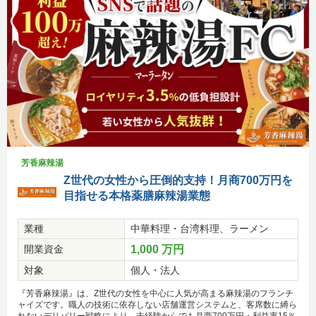
芳香麻辣湯
Z世代の女性から圧倒的支持！月商700万円を
目指せる本格薬膳麻辣湯業態
業種
中華料理・台湾料理、ラーメン
開業資金
1,000 万円
対象
個人・法人
『芳香麻辣湯』は、Z世代の女性を中心に人気が高まる麻辣湯のフランチ
ャイズです。職人の技術に依存しない店舗運営システムと、客席数に縛ら