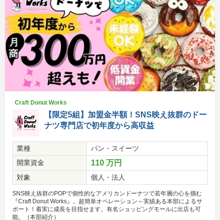
Craft Donut Works
【限定5組】加盟金半額！SNS映え抜群のドー
ナツ専門店で初年度から高収益
業種
パン・スイーツ
開業資金
110 万円
対象
個人・法人
SNS映え抜群のPOPで個性的なアメリカンドーナツで若年層の心を掴む
『Craft Donut Works』。超簡単オペレーション～実績ある本部によるサ
ポート！着実に成長を目指せます。有名ショッピングモールに出店も可
能。（本部紹介）