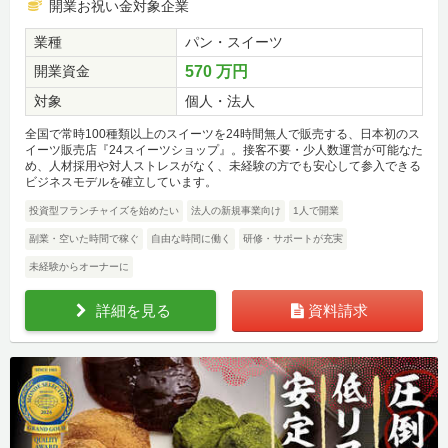
開業お祝い金対象企業
業種
パン・スイーツ
開業資金
570 万円
対象
個人・法人
全国で常時100種類以上のスイーツを24時間無人で販売する、日本初のス
イーツ販売店『24スイーツショップ』。接客不要・少人数運営が可能なた
め、人材採用や対人ストレスがなく、未経験の方でも安心して参入できる
ビジネスモデルを確立しています。
投資型フランチャイズを始めたい
法人の新規事業向け
1人で開業
副業・空いた時間で稼ぐ
自由な時間に働く
研修・サポートが充実
未経験からオーナーに
詳細を見る
資料請求