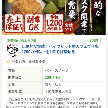
京都利休の生わらび餅
代理店
圧倒的な実績！ハイブリット型カフェで年収
1200万円以上を1年で目指せる！
開業お祝い金対象企業
業種
パン・スイーツ
開業資金
200 万円
対象
個人・法人
募集地域
全国加盟者大募集
【売上保証アリ】世界が認めた和菓子！業界初ストック×フロー！唯一無
二のビジネスモデルで低投資で高利益を実現。未経験でも簡単に開業可
能！圧倒的な低リスク開業で安定需要。本部サポートも手厚く、店舗開業