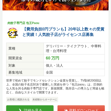
肉餃子専門店 包王Paou
【費用負担0円プランも】20年以上数々の受賞
と実績！人気餃子店がライセンス店募集
デリバリー・テイクアウト、中華料
業種
理・台湾料理
開業資金
60 万円
対象
個人・法人
募集地域
全国
世界で初めて餃子でモンドセレクション金賞を受賞し、TV取材200回以
上、全国の餃子名店対決で優勝した実績を持つ『包王paou』は、圧倒的
な人気を誇る肉餃子専門店です。新規開業、既存店への導入など用途も幅
広く、自由なスタイルで開業できます。
お客様に感謝される
未経験からオーナーに
詳細を見る
資料ダウンロード