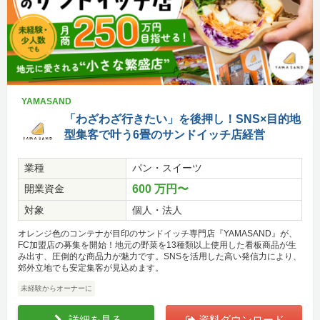
YAMASAND
「わざわざ行きたい」を後押し！SNS×目的地
型集客で叶う6畳のサンドイッチ店経営
業種
パン・スイーツ
開業資金
600 万円〜
対象
個人・法人
オレンジ色のコンテナが目印のサンドイッチ専門店『YAMASAND』が、
FC加盟店の募集を開始！地元の野菜を13種類以上使用した看板商品が生
み出す、圧倒的な商品力が魅力です。SNSを活用した高い発信力により、
郊外立地でも安定集客が見込めます。
未経験からオーナーに
詳細を見る
資料ダウンロード