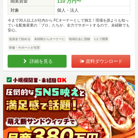
開業資金
110 万円〜
対象
個人・法人
今まで30人以上が社内から FCオーナーとして独立！現場を誰よりも知っ
ている配食産業の「プロ」たちが、全力でサポートするので、未経験でも
安心。
低資金で始める
未経験からオーナーに
地域社会に貢献
1人で開業
研修・サポートが充実
詳細を見る
資料ダウンロード