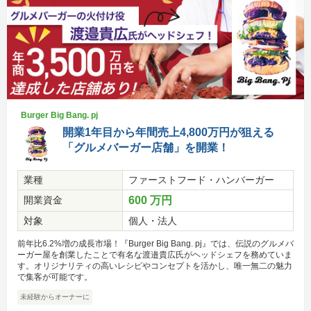
Burger Big Bang. pj
開業1年目から年間売上4,800万円が狙える
「グルメバーガー店舗」を開業！
業種
ファーストフード・ハンバーガー
開業資金
600 万円
対象
個人・法人
前年比6.2%増の成長市場！『Burger Big Bang. pj』では、伝説のグルメバ
ーガー屋を創業したことで有名な渡邉貴広氏がヘッドシェフを務めていま
す。オリジナリティの高いレシピやコンセプトを活かし、唯一無二の魅力
で集客が可能です。
未経験からオーナーに