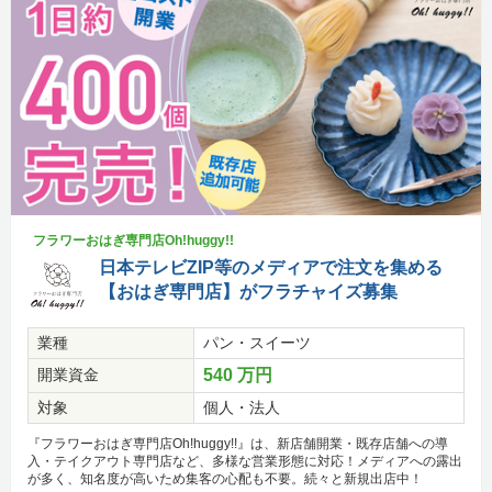
フラワーおはぎ専門店Oh!huggy!!
日本テレビZIP等のメディアで注文を集める
【おはぎ専門店】がフラチャイズ募集
業種
パン・スイーツ
開業資金
540 万円
対象
個人・法人
『フラワーおはぎ専門店Oh!huggy!!』は、新店舗開業・既存店舗への導
入・テイクアウト専門店など、多様な営業形態に対応！メディアへの露出
が多く、知名度が高いため集客の心配も不要。続々と新規出店中！