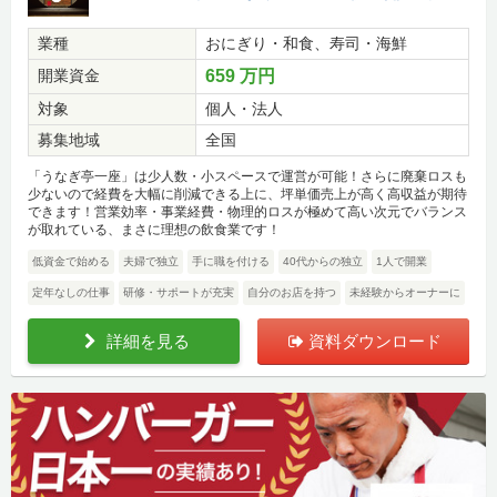
業種
おにぎり・和食、寿司・海鮮
開業資金
659 万円
対象
個人・法人
募集地域
全国
「うなぎ亭一座」は少人数・小スペースで運営が可能！さらに廃棄ロスも
少ないので経費を大幅に削減できる上に、坪単価売上が高く高収益が期待
できます！営業効率・事業経費・物理的ロスが極めて高い次元でバランス
が取れている、まさに理想の飲食業です！
低資金で始める
夫婦で独立
手に職を付ける
40代からの独立
1人で開業
定年なしの仕事
研修・サポートが充実
自分のお店を持つ
未経験からオーナーに
詳細を見る
資料ダウンロード