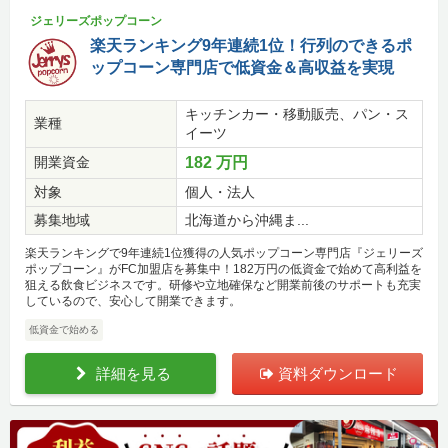
ジェリーズポップコーン
楽天ランキング9年連続1位！行列のできるポ
ップコーン専門店で低資金＆高収益を実現
キッチンカー・移動販売、パン・ス
業種
イーツ
開業資金
182 万円
対象
個人・法人
募集地域
北海道から沖縄ま...
楽天ランキングで9年連続1位獲得の人気ポップコーン専門店『ジェリーズ
ポップコーン』がFC加盟店を募集中！182万円の低資金で始めて高利益を
狙える飲食ビジネスです。研修や立地確保など開業前後のサポートも充実
しているので、安心して開業できます。
低資金で始める
詳細を見る
資料ダウンロード