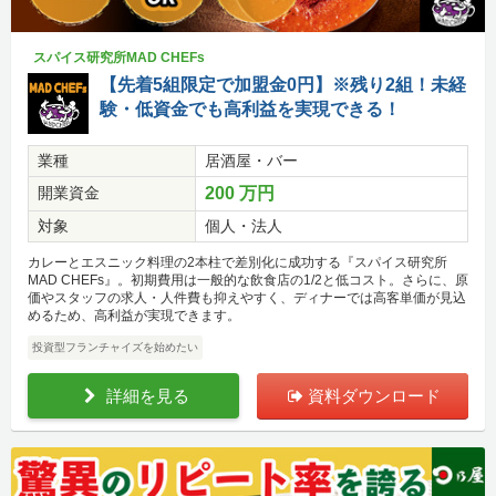
スパイス研究所MAD CHEFs
【先着5組限定で加盟金0円】※残り2組！未経
験・低資金でも高利益を実現できる！
業種
居酒屋・バー
開業資金
200 万円
対象
個人・法人
カレーとエスニック料理の2本柱で差別化に成功する『スパイス研究所
MAD CHEFs』。初期費用は一般的な飲食店の1/2と低コスト。さらに、原
価やスタッフの求人・人件費も抑えやすく、ディナーでは高客単価が見込
めるため、高利益が実現できます。
投資型フランチャイズを始めたい
詳細を見る
資料ダウンロード