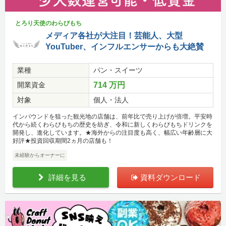
とろり天使のわらびもち
メディア各社が大注目！芸能人、大型
YouTuber、インフルエンサーからも大絶賛
業種
パン・スイーツ
開業資金
714 万円
対象
個人・法人
インバウンドを狙った観光地の店舗は、前年比で売り上げが倍増。平安時
代から続くわらびもちの歴史を紡ぎ、令和に新しくわらびもちドリンクを
開発し、進化しています。★海外からの注目度も高く、幅広い年齢層に大
好評★投資回収期間2ヵ月の店舗も！
未経験からオーナーに
詳細を見る
資料ダウンロード