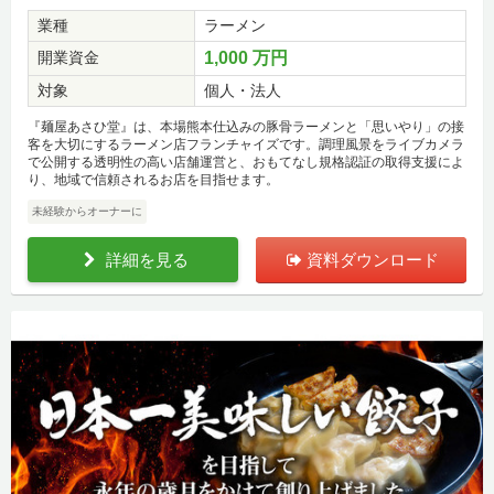
業種
ラーメン
開業資金
1,000 万円
対象
個人・法人
『麺屋あさひ堂』は、本場熊本仕込みの豚骨ラーメンと「思いやり」の接
客を大切にするラーメン店フランチャイズです。調理風景をライブカメラ
で公開する透明性の高い店舗運営と、おもてなし規格認証の取得支援によ
り、地域で信頼されるお店を目指せます。
未経験からオーナーに
詳細を見る
資料ダウンロード