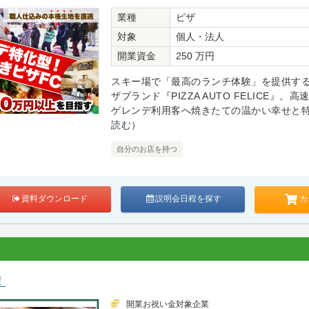
業種
ピザ
対象
個人・法人
開業資金
250 万円
スキー場で「最高のランチ体験」を提供す
ザブランド『PIZZA AUTO FELICE』。
ゲレンデ利用客へ焼きたての温かい幸せと特別
読む）
自分のお店を持つ
カ
資料ダウンロード
説明会日程を探す
！
開業お祝い金対象企業