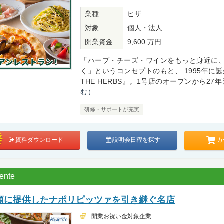
業種
ピザ
対象
個人・法人
開業資金
9,600 万円
「ハーブ・チーズ・ワインをもっと身近に
く」というコンセプトのもと、 1995年に誕
THE HERBS』。1号店のオープンから27年目
む）
研修・サポートが充実
カ
資料ダウンロード
説明会日程を探す
dente
領に提供したナポリピッツァを引き継ぐ名店
開業お祝い金対象企業