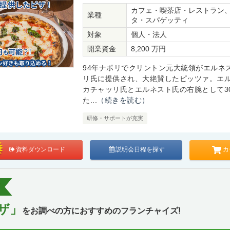
カフェ・喫茶店・レストラン
業種
タ・スパゲッティ
対象
個人・法人
開業資金
8,200 万円
94年ナポリでクリントン元大統領がエルネ
リ氏に提供され、大絶賛したピッツァ。エ
カチャッリ氏とエルネスト氏の右腕として3
た...
（続きを読む）
研修・サポートが充実
カ
資料ダウンロード
説明会日程を探す
ザ」
をお調べの方におすすめのフランチャイズ!