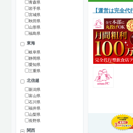
青森県
岩手県
【運営は完全代行
宮城県
秋田県
山形県
福島県
東海
岐阜県
静岡県
愛知県
三重県
北信越
新潟県
富山県
石川県
福井県
山梨県
長野県
関西