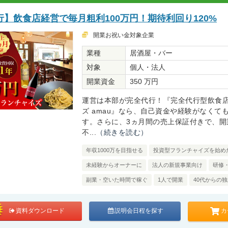
】飲食店経営で毎月粗利100万円！期待利回り120%
開業お祝い金対象企業
業種
居酒屋・バー
対象
個人・法人
開業資金
350 万円
運営は本部が完全代行！『完全代行型飲食
ズ amau』なら、自己資金や経験がなくて
す。さらに、3ヵ月間の売上保証付きで、開
不...
（続きを読む）
年収1000万を目指せる
投資型フランチャイズを始め
未経験からオーナーに
法人の新規事業向け
研修
副業・空いた時間で稼ぐ
1人で開業
40代からの
カ
資料ダウンロード
説明会日程を探す