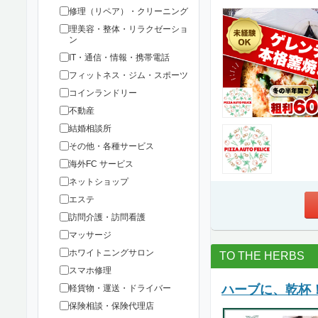
修理（リペア）・クリーニング
理美容・整体・リラクゼーショ
ン
IT・通信・情報・携帯電話
フィットネス・ジム・スポーツ
コインランドリー
不動産
結婚相談所
その他・各種サービス
海外FC サービス
ネットショップ
エステ
訪問介護・訪問看護
マッサージ
ホワイトニングサロン
TO THE HERBS
スマホ修理
ハーブに、乾杯
軽貨物・運送・ドライバー
保険相談・保険代理店