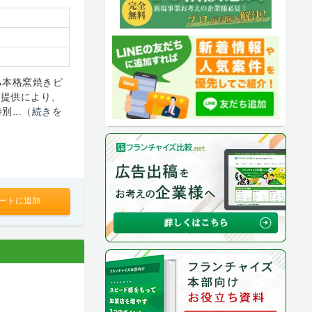
る本格窯焼きピ
高速提供により、
...
（続きを
ートに追加