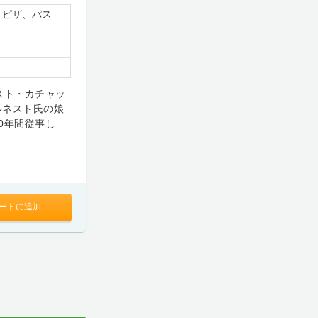
、ピザ、パス
スト・カチャッ
ルネスト氏の娘
0年間従事し
ートに追加