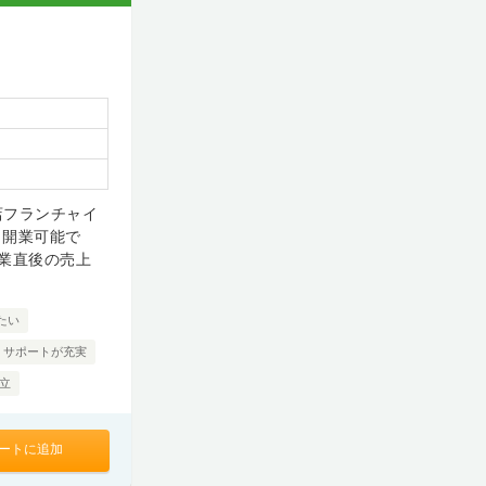
店フランチャイ
も開業可能で
業直後の売上
たい
・サポートが充実
独立
ートに追加