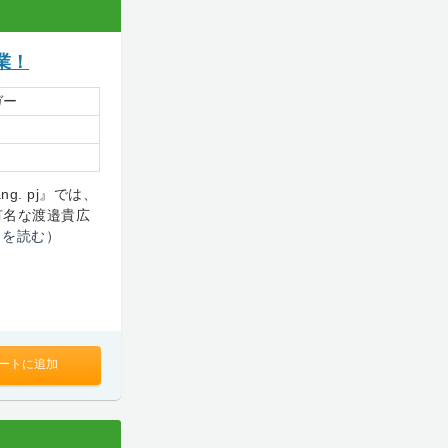
業！
ガー
ng. pj』では、
有名な渡邉貴広
きを読む）
ートに追加