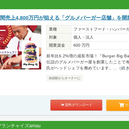
間売上4,800万円が狙える「グルメバーガー店舗」を開
業種
ファーストフード・ハンバー
対象
個人・法人
開業資金
600 万円
前年比6.2%増の成長市場！『Burger Big Ba
伝説のグルメバーガー屋を創業したことで
氏がヘッドシェフを務めています。...
（続
未経験からオーナーに
カ
資料ダウンロード
ランチャイズamau