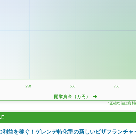
250
500
750
開業資金（万円）
*正確な値は資
CE
の利益を稼ぐ！ゲレンデ特化型の新しいピザフランチャ