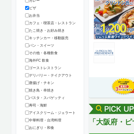
カレー
ピザ
お弁当
カフェ・喫茶店・レストラン
たこ焼き・お好み焼き
キッチンカー・移動販売
パン・スイーツ
その他・各種飲食
海外FC 飲食
ゴーストレストラン
デリバリー・テイクアウト
唐揚げ・チキン
焼き鳥・串焼き
パスタ・スパゲッティ
寿司・海鮮
アイスクリーム・ジェラート
「大阪府・ピ
中華料理・台湾料理
おにぎり・和食