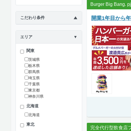
Burger Big Bang. pj
開業1年目から年
こだわり条件
▶
エリア
▼
関東
茨城県
栃木県
群馬県
埼玉県
千葉県
東京都
神奈川県
北海道
北海道
東北
完全代行型飲食店フ