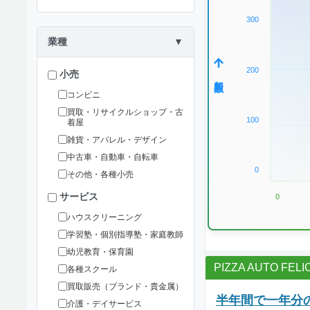
300
業種
▼
200
小売
加盟数
コンビニ
買取・リサイクルショップ・古
100
着屋
雑貨・アパレル・デザイン
中古車・自動車・自転車
0
その他・各種小売
サービス
0
ハウスクリーニング
学習塾・個別指導塾・家庭教師
幼児教育・保育園
PIZZA AUTO FELI
各種スクール
買取販売（ブランド・貴金属）
半年間で一年分
介護・デイサービス