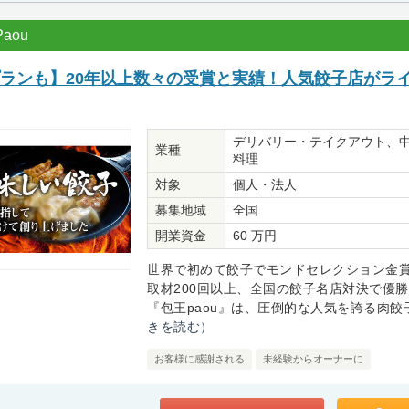
aou
プランも】20年以上数々の受賞と実績！人気餃子店がラ
デリバリー・テイクアウト、
業種
料理
対象
個人・法人
募集地域
全国
開業資金
60 万円
世界で初めて餃子でモンドセレクション金賞
取材200回以上、全国の餃子名店対決で優
『包王paou』は、圧倒的な人気を誇る肉餃子
きを読む）
お客様に感謝される
未経験からオーナーに