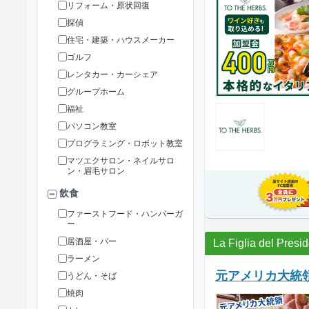
リフォーム・原状回復
探偵
住宅・建築・ハウスメーカー
ゴルフ
レンタカー・カーシェア
グループホーム
福祉
パソコン教室
プログラミング・ロボット教室
マツエクサロン・ネイルサロ
ン・眉毛サロン
飲食
ファーストフード・ハンバーガ
ー
居酒屋・バー
La Figlia del Presi
ラーメン
元アメリカ大統
うどん・そば
焼肉