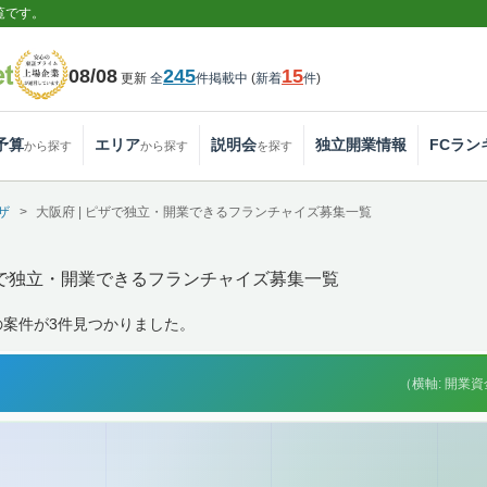
覧です。
08/08
245
15
更新
全
件掲載中
(
新着
件
)
予算
エリア
説明会
独立開業情報
FCラン
から探す
から探す
を探す
ザ
大阪府 | ピザで独立・開業できるフランチャイズ募集一覧
で独立・開業できるフランチャイズ募集一覧
の案件が3件見つかりました。
（横軸: 開業資金