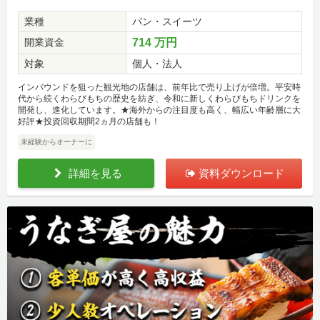
業種
パン・スイーツ
開業資金
714 万円
対象
個人・法人
インバウンドを狙った観光地の店舗は、前年比で売り上げが倍増。平安時
代から続くわらびもちの歴史を紡ぎ、令和に新しくわらびもちドリンクを
開発し、進化しています。★海外からの注目度も高く、幅広い年齢層に大
好評★投資回収期間2ヵ月の店舗も！
未経験からオーナーに
詳細を見る
資料ダウンロード