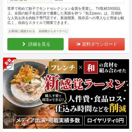
世界で初めて餃子でモンドセレクション金賞を受賞し、TV取材200回以
上、全国の餃子名店対決で優勝した実績を持つ『包王paou』は、圧倒的
な人気を誇る肉餃子専門店です。新規開業、既存店への導入など用途も幅
広く、自由なスタイルで開業できます。
お客様に感謝される
未経験からオーナーに
詳細を見る
資料ダウンロード
新着