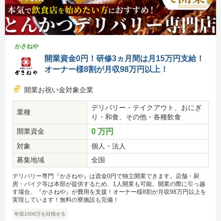
かさねや
開業資金0円！研修3ヵ月間は月15万円支給！
オーナー様8割が月収98万円以上！
開業お祝い金対象企業
デリバリー・テイクアウト、おにぎ
業種
り・和食、その他・各種飲食
開業資金
0 万円
対象
個人・法人
募集地域
全国
デリバリー専門『かさねや』は資金0円で独立開業できます。店舗・厨
房・バイク等は本部が提供するため、1人開業も可能。開業の際に引っ越
す場合、『かさねや』が費用を支援！オーナー様8割が月収98万円以上を
実現しています！無料の寮施設も完備！
年収1000万を目指せる