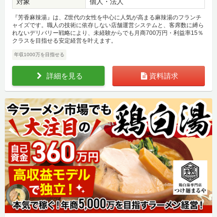
対象
個人・法人
『芳香麻辣湯』は、Z世代の女性を中心に人気が高まる麻辣湯のフランチ
ャイズです。職人の技術に依存しない店舗運営システムと、客席数に縛ら
れないデリバリー戦略により、未経験からでも月商700万円・利益率15％
クラスを目指せる安定経営を叶えます。
年収1000万を目指せる
詳細を見る
資料請求