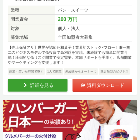
業種
パン・スイーツ
開業資金
200 万円
対象
個人・法人
募集地域
全国加盟者大募集
【売上保証アリ】世界が認めた和菓子！業界初ストック×フロー！唯一無
二のビジネスモデルで低投資で高利益を実現。未経験でも簡単に開業可
能！圧倒的な低リスク開業で安定需要。本部サポートも手厚く、店舗開業
やマーケティングも支援します！
副業・空いた時間で稼ぐ
1人で開業
未経験からオーナーに
無店舗型のビジネス
詳細を見る
資料ダウンロード