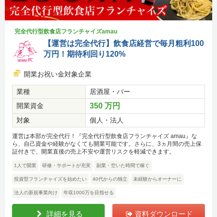
完全代行型飲食店フランチャイズamau
【運営は完全代行】飲食店経営で毎月粗利100
万円！期待利回り120%
開業お祝い金対象企業
業種
居酒屋・バー
開業資金
350 万円
対象
個人・法人
運営は本部が完全代行！『完全代行型飲食店フランチャイズ amau』な
ら、自己資金や経験がなくても開業可能です。さらに、3ヵ月間の売上保
証付きで、開業直後の売上不安や運営リスクを軽減できます。
1人で開業
研修・サポートが充実
副業・空いた時間で稼ぐ
投資型フランチャイズを始めたい
40代からの独立
未経験からオーナーに
法人の新規事業向け
年収1000万を目指せる
詳細を見る
資料ダウンロード