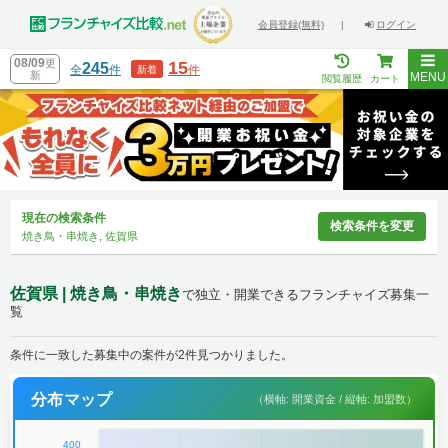
会員登録(無料)
|
ログイン
08/09
更
15
245
全
件
件
新着
新
MENU
閲覧履歴
カート
現在の検索条件
検索条件を変更
焼き鳥・串焼き, 佐賀県
佐賀県 | 焼き鳥・串焼き
で独立・開業できるフランチャイズ募集一
覧
条件に一致した募集中の案件が2件見つかりました。
分布マップ
（横軸: 開業資金 / 縦軸: 加盟数）
400