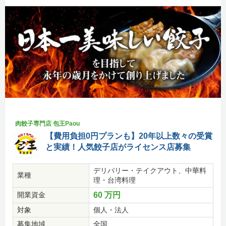
肉餃子専門店 包王Paou
【費用負担0円プランも】20年以上数々の受賞
と実績！人気餃子店がライセンス店募集
デリバリー・テイクアウト、中華料
業種
理・台湾料理
開業資金
60 万円
対象
個人・法人
募集地域
全国