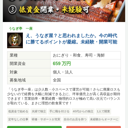
うなぎ亭 一座
え、うなぎ屋？と思われましたか。今の時代
に勝てるポイントが凝縮。未経験・開業可能
業種
おにぎり・和食、寿司・海鮮
開業資金
659 万円
対象
個人・法人
募集地域
全国
「うなぎ亭一座」は少人数・小スペースで運営が可能！さらに廃棄ロスも
少ないので経費を大幅に削減できる上に、坪単価売上が高く高収益が期待
できます！営業効率・事業経費・物理的ロスが極めて高い次元でバランス
が取れている、まさに理想の飲食業です！
低資金で始める
夫婦で独立
手に職を付ける
40代からの独立
1人で開業
定年なしの仕事
研修・サポートが充実
自分のお店を持つ
未経験からオーナーに