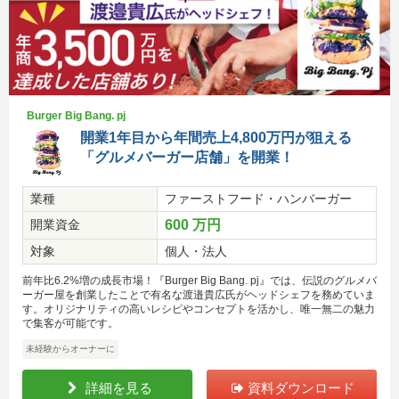
Burger Big Bang. pj
開業1年目から年間売上4,800万円が狙える
「グルメバーガー店舗」を開業！
業種
ファーストフード・ハンバーガー
開業資金
600 万円
対象
個人・法人
前年比6.2%増の成長市場！『Burger Big Bang. pj』では、伝説のグルメバ
ーガー屋を創業したことで有名な渡邉貴広氏がヘッドシェフを務めていま
す。オリジナリティの高いレシピやコンセプトを活かし、唯一無二の魅力
で集客が可能です。
未経験からオーナーに
詳細を見る
資料ダウンロード