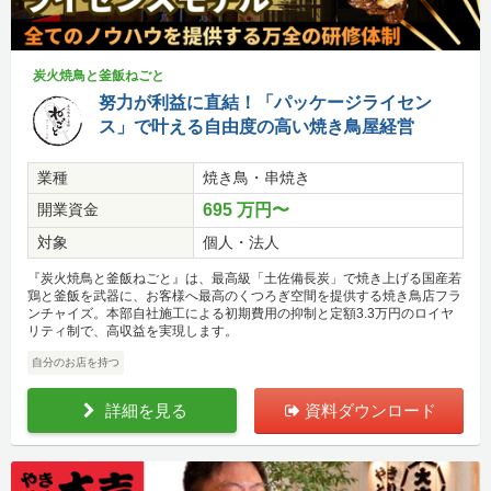
炭火焼鳥と釜飯ねごと
努力が利益に直結！「パッケージライセン
ス」で叶える自由度の高い焼き鳥屋経営
業種
焼き鳥・串焼き
開業資金
695 万円〜
対象
個人・法人
『炭火焼鳥と釜飯ねごと』は、最高級「土佐備長炭」で焼き上げる国産若
鶏と釜飯を武器に、お客様へ最高のくつろぎ空間を提供する焼き鳥店フラ
ンチャイズ。本部自社施工による初期費用の抑制と定額3.3万円のロイヤ
リティ制で、高収益を実現します。
自分のお店を持つ
詳細を見る
資料ダウンロード