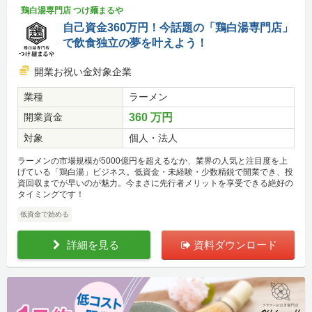
鶏白湯専門店 つけ麺まるや
自己資金360万円！今話題の「鶏白湯専門店」
で飲食独立の夢を叶えよう！
開業お祝い金対象企業
業種
ラーメン
開業資金
360 万円
対象
個人・法人
ラーメンの市場規模が5000億円を超えるなか、業界の人気と注目度を上
げている「鶏白湯」ビジネス。低資金・未経験・少数精鋭で開業でき、投
資回収までが早いのが魅力。今まさに先行者メリットを享受できる絶好の
タイミングです！
低資金で始める
詳細を見る
資料ダウンロード