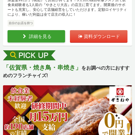
加盟金99万円（税込）でお店が持てます！3ヵ月の独自研修システムで飲
食未経験者も1人前の『やきとり大吉』の店主に育てます。開業後のサポ
ートも充実し、安心して店舗経営をしていただけます。定額ロイヤリティ
により、稼いだ利益は全て店主の収入に！
自分のお店を持つ
詳細を見る
資料ダウンロード
「佐賀県・焼き鳥・串焼き」
をお調べの方におすす
めのフランチャイズ!