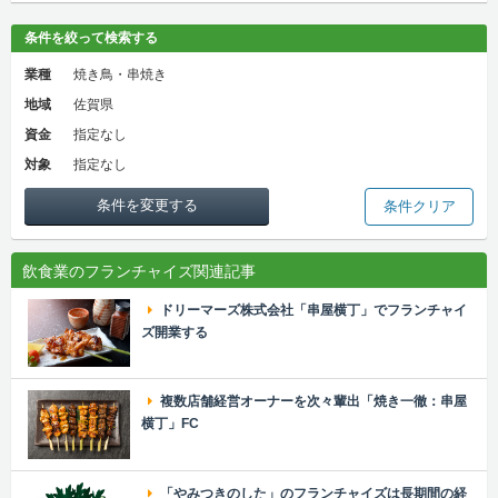
条件を絞って検索する
業種
焼き鳥・串焼き
地域
佐賀県
資金
指定なし
対象
指定なし
条件を変更する
条件クリア
飲食業のフランチャイズ関連記事
ドリーマーズ株式会社「串屋横丁」でフランチャイ
ズ開業する
複数店舗経営オーナーを次々輩出「焼き一徹：串屋
横丁」FC
「やみつきのした」のフランチャイズは長期間の経