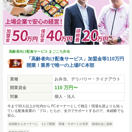
高齢者向け配食サービス まごころ弁当
「高齢者向け配食サービス」加盟金等110万円
開業！業界で唯一の上場FC本部
業種
お弁当、デリバリー・テイクアウト
開業資金
110 万円〜
対象
個人・法人
今まで30人以上が社内から FCオーナーとして独立！現場を誰よりも知っ
ている配食産業の「プロ」たちが、全力でサポートするので、未経験でも
安心。
未経験からオーナーに
1人で開業
研修・サポートが充実
地域社会に貢献