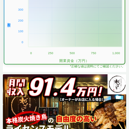
300
200
加盟数
100
0
0
250
500
750
1,000
開業資金（万円）
*正確な値は資料にてご確認ください。