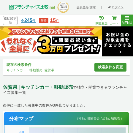
会員登録(無料)
|
ログイン
08/10
更
15
245
全
件
件
新着
新
MENU
閲覧履歴
カート
現在の検索条件
検索条件を変更
キッチンカー・移動販売, 佐賀県
佐賀県 | キッチンカー・移動販売
で独立・開業できるフランチャ
イズ募集一覧
条件に一致した募集中の案件が3件見つかりました。
分布マップ
（横軸: 開業資金 / 縦軸: 加盟数）
200