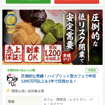
京都利休の生わらび餅
代理店
圧倒的な実績！ハイブリット型カフェで年収
1200万円以上を1年で目指せる！
開業お祝い金対象企業
カフェ・喫茶店・レストラン、パ
業種
ン・スイーツ