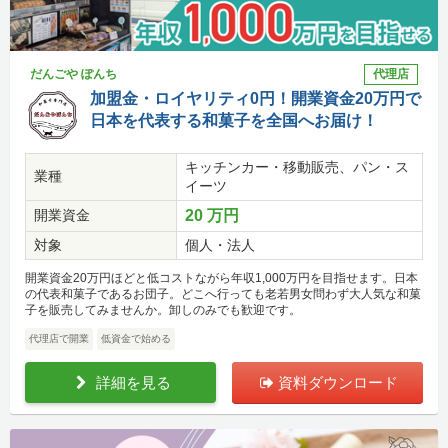
だんごや ぽんち
代理店
加盟金・ロイヤリティ0円！開業資金20万円で
日本を代表する和菓子を全国へお届け！
キッチンカー・移動販売、パン・ス
業種
イーツ
開業資金
20 万円
対象
個人・法人
開業資金20万円ほどと低コストながら年収1,000万円を目指せます。日本
の代表和菓子であるお団子。どこへ行っても老若男女問わず大人気な和菓
子を販売してみませんか。卸しのみでも歓迎です。
代理店で開業
低資金で始める
詳細を見る
資料ダウンロード