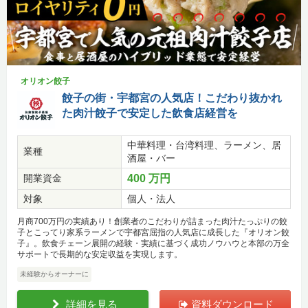
オリオン餃子
餃子の街・宇都宮の人気店！こだわり抜かれ
た肉汁餃子で安定した飲食店経営を
中華料理・台湾料理、ラーメン、居
業種
酒屋・バー
開業資金
400 万円
対象
個人・法人
月商700万円の実績あり！創業者のこだわりが詰まった肉汁たっぷりの餃
子とこってり家系ラーメンで宇都宮屈指の人気店に成長した『オリオン餃
子』。飲食チェーン展開の経験・実績に基づく成功ノウハウと本部の万全
サポートで長期的な安定収益を実現します。
未経験からオーナーに
詳細を見る
資料ダウンロード