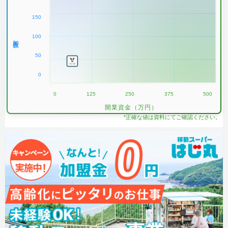
150
100
加盟数
50
0
0
125
250
375
500
開業資金（万円）
*正確な値は資料にてご確認ください。