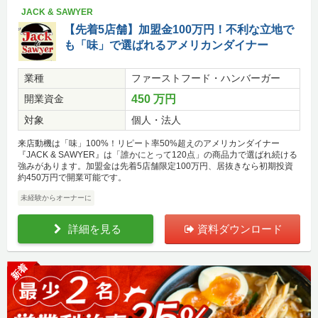
JACK & SAWYER
【先着5店舗】加盟金100万円！不利な立地で
も「味」で選ばれるアメリカンダイナー
業種
ファーストフード・ハンバーガー
開業資金
450 万円
対象
個人・法人
来店動機は「味」100%！リピート率50%超えのアメリカンダイナー
『JACK & SAWYER』は「誰かにとって120点」の商品力で選ばれ続ける
強みがあります。加盟金は先着5店舗限定100万円、居抜きなら初期投資
約450万円で開業可能です。
未経験からオーナーに
詳細を見る
資料ダウンロード
新着