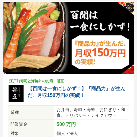
江戸前寿司と海鮮丼のお店 笹互
【百聞は一食にしかず！】『商品力』が生ん
だ、月収150万円の実績！
お弁当、寿司・海鮮、おにぎり・和
業種
食、デリバリー・テイクアウト
開業資金
500 万円
対象
個人・法人