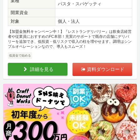
業種
パスタ・スパゲッティ
開業資金
対象
個人・法人
【加盟金無料キャンペーン中！】『レストランデリバリー』は飲食店経営
者や従業員におすすめのFC本部！充実のサポートで既存の店舗にデリバ
リーを追加でき、低投資・低リスクで収入の柱を増やせます。調理はシン
プルオペレーションなので、導入もスムーズ！
低資金で始める
詳細を見る
資料ダウンロード