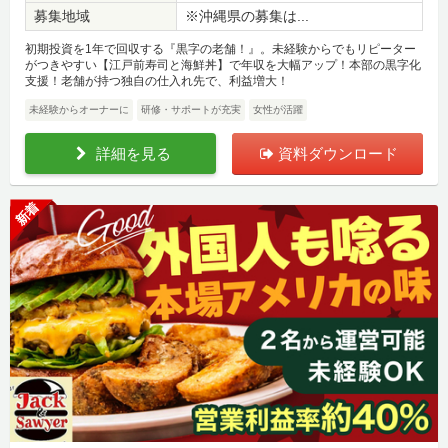
募集地域
※沖縄県の募集は...
初期投資を1年で回収する『黒字の老舗！』。未経験からでもリピーター
がつきやすい【江戸前寿司と海鮮丼】で年収を大幅アップ！本部の黒字化
支援！老舗が持つ独自の仕入れ先で、利益増大！
未経験からオーナーに
研修・サポートが充実
女性が活躍
詳細を見る
資料ダウンロード
新着