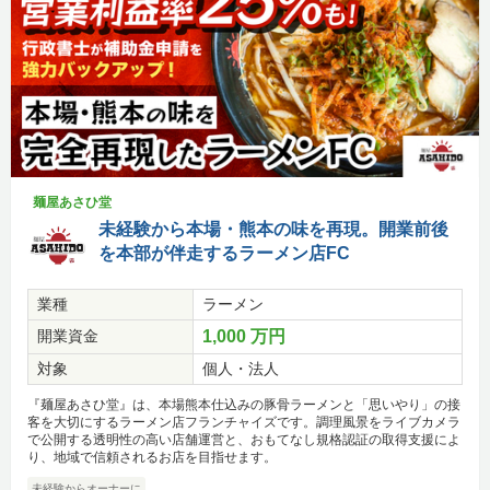
麺屋あさひ堂
未経験から本場・熊本の味を再現。開業前後
を本部が伴走するラーメン店FC
業種
ラーメン
開業資金
1,000 万円
対象
個人・法人
『麺屋あさひ堂』は、本場熊本仕込みの豚骨ラーメンと「思いやり」の接
客を大切にするラーメン店フランチャイズです。調理風景をライブカメラ
で公開する透明性の高い店舗運営と、おもてなし規格認証の取得支援によ
り、地域で信頼されるお店を目指せます。
未経験からオーナーに