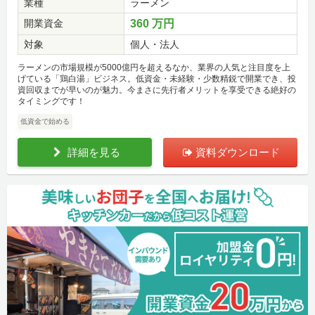
業種
ラーメン
開業資金
360 万円
対象
個人・法人
ラーメンの市場規模が5000億円を超えるなか、業界の人気と注目度を上
げている「鶏白湯」ビジネス。低資金・未経験・少数精鋭で開業でき、投
資回収までが早いのが魅力。今まさに先行者メリットを享受できる絶好の
タイミングです！
低資金で始める
詳細を見る
資料ダウンロード