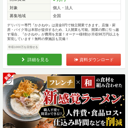
対象
個人・法人
募集地域
全国
デリバリー専門『かさねや』は資金0円で独立開業できます。店舗・厨
房・バイク等は本部が提供するため、1人開業も可能。開業の際に引っ越
す場合、『かさねや』が費用を支援！オーナー様8割が月収98万円以上を
実現しています！無料の寮施設も完備！
年収1000万を目指せる
詳細を見る
資料ダウンロード
新着