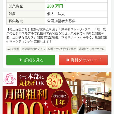
開業資金
200 万円
対象
個人・法人
募集地域
全国加盟者大募集
【売上保証アリ】世界が認めた和菓子！業界初ストック×フロー！唯一無
二のビジネスモデルで低投資で高利益を実現。未経験でも簡単に開業可
能！圧倒的な低リスク開業で安定需要。本部サポートも手厚く、店舗開業
やマーケティングも支援します！
1人で開業
無店舗型のビジネス
副業・空いた時間で稼ぐ
未経験からオーナーに
詳細を見る
資料ダウンロード