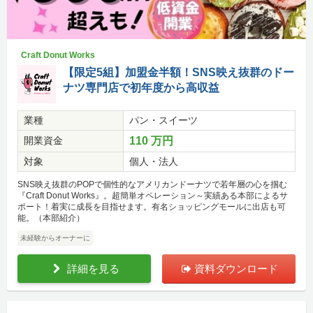
Craft Donut Works
【限定5組】加盟金半額！SNS映え抜群のドー
ナツ専門店で初年度から高収益
業種
パン・スイーツ
開業資金
110 万円
対象
個人・法人
SNS映え抜群のPOPで個性的なアメリカンドーナツで若年層の心を掴む
『Craft Donut Works』。超簡単オペレーション～実績ある本部によるサ
ポート！着実に成長を目指せます。有名ショッピングモールに出店も可
能。（本部紹介）
未経験からオーナーに
詳細を見る
資料ダウンロード