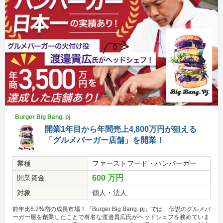
Burger Big Bang. pj
開業1年目から年間売上4,800万円が狙える
「グルメバーガー店舗」を開業！
業種
ファーストフード・ハンバーガー
開業資金
600 万円
対象
個人・法人
前年比6.2%増の成長市場！『Burger Big Bang. pj』では、伝説のグルメバ
ーガー屋を創業したことで有名な渡邉貴広氏がヘッドシェフを務めていま