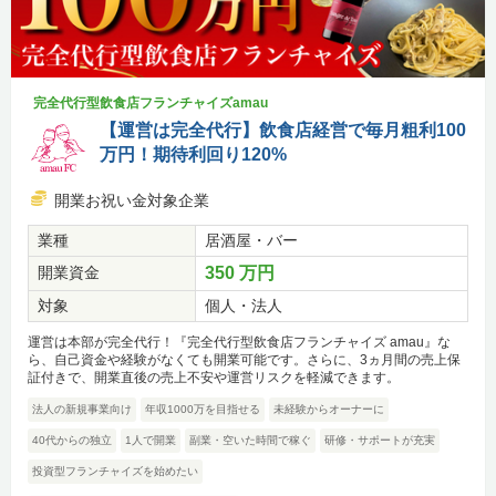
完全代行型飲食店フランチャイズamau
【運営は完全代行】飲食店経営で毎月粗利100
万円！期待利回り120%
開業お祝い金対象企業
業種
居酒屋・バー
開業資金
350 万円
対象
個人・法人
運営は本部が完全代行！『完全代行型飲食店フランチャイズ amau』な
ら、自己資金や経験がなくても開業可能です。さらに、3ヵ月間の売上保
証付きで、開業直後の売上不安や運営リスクを軽減できます。
法人の新規事業向け
年収1000万を目指せる
未経験からオーナーに
40代からの独立
1人で開業
副業・空いた時間で稼ぐ
研修・サポートが充実
投資型フランチャイズを始めたい