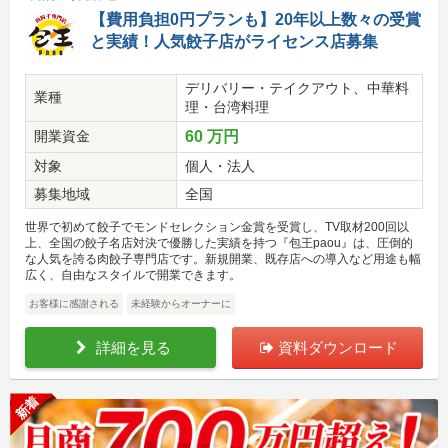
【費用負担0円プランも】20年以上数々の受賞
と実績！人気餃子店がライセンス店募集
デリバリー・テイクアウト、中華料
業種
理・台湾料理
開業資金
60 万円
対象
個人・法人
募集地域
全国
世界で初めて餃子でモンドセレクション金賞を受賞し、TV取材200回以
上、全国の餃子名店対決で優勝した実績を持つ『包王paou』は、圧倒的
な人気を誇る肉餃子専門店です。新規開業、既存店への導入など用途も幅
広く、自由なスタイルで開業できます。
お客様に感謝される
未経験からオーナーに
詳細を見る
資料ダウンロード
新着