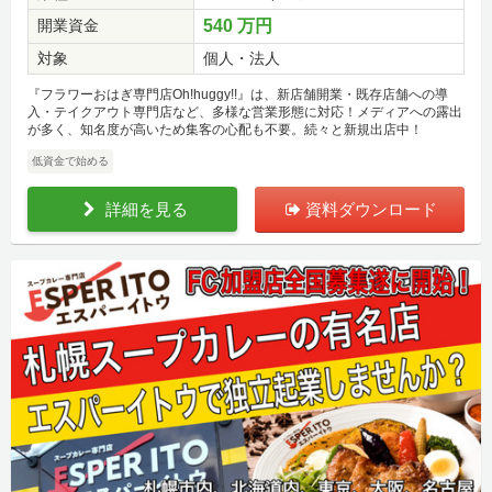
開業資金
540 万円
対象
個人・法人
『フラワーおはぎ専門店Oh!huggy!!』は、新店舗開業・既存店舗への導
入・テイクアウト専門店など、多様な営業形態に対応！メディアへの露出
が多く、知名度が高いため集客の心配も不要。続々と新規出店中！
低資金で始める
詳細を見る
資料ダウンロード