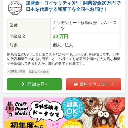
加盟金・ロイヤリティ0円！開業資金20万円で
日本を代表する和菓子を全国へお届け！
キッチンカー・移動販売、パン・ス
業種
イーツ
開業資金
20 万円
対象
個人・法人
開業資金20万円ほどと低コストながら年収1,000万円を目指せます。日本
の代表和菓子であるお団子。どこへ行っても老若男女問わず大人気な和菓
子を販売してみませんか。卸しのみでも歓迎です。
代理店で開業
低資金で始める
詳細を見る
資料ダウンロード