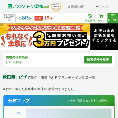
会員登録(無料)
|
ログイン
08/10
更
15
245
全
件
件
新着
新
MENU
閲覧履歴
カート
現在の検索条件
検索条件を変更
ピザ, 秋田県
秋田県 | ピザ
で独立・開業できるフランチャイズ募集一覧
条件に一致した募集中の案件が3件見つかりました。
分布マップ
（横軸: 開業資金 / 縦軸: 加盟数）
400