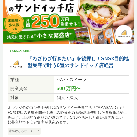
YAMASAND
「わざわざ行きたい」を後押し！SNS×目的地
型集客で叶う6畳のサンドイッチ店経営
業種
パン・スイーツ
開業資金
600 万円〜
対象
個人・法人
オレンジ色のコンテナが目印のサンドイッチ専門店『YAMASAND』が、
FC加盟店の募集を開始！地元の野菜を13種類以上使用した看板商品が生
み出す、圧倒的な商品力が魅力です。SNSを活用した高い発信力により、
郊外立地でも安定集客が見込めます。
未経験からオーナーに