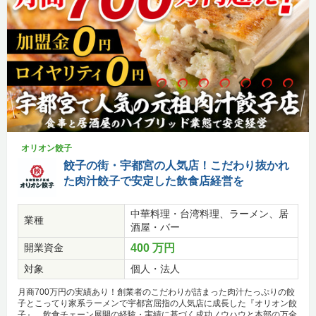
オリオン餃子
餃子の街・宇都宮の人気店！こだわり抜かれ
た肉汁餃子で安定した飲食店経営を
中華料理・台湾料理、ラーメン、居
業種
酒屋・バー
開業資金
400 万円
対象
個人・法人
月商700万円の実績あり！創業者のこだわりが詰まった肉汁たっぷりの餃
子とこってり家系ラーメンで宇都宮屈指の人気店に成長した『オリオン餃
子』。飲食チェーン展開の経験・実績に基づく成功ノウハウと本部の万全