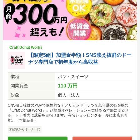
Craft Donut Works
【限定5組】加盟金半額！SNS映え抜群のドー
ナツ専門店で初年度から高収益
業種
パン・スイーツ
開業資金
110 万円
対象
個人・法人
SNS映え抜群のPOPで個性的なアメリカンドーナツで若年層の心を掴む
『Craft Donut Works』。超簡単オペレーション～実績ある本部によるサ
ポート！着実に成長を目指せます。有名ショッピングモールに出店も可
能。（本部紹介）
未経験からオーナーに