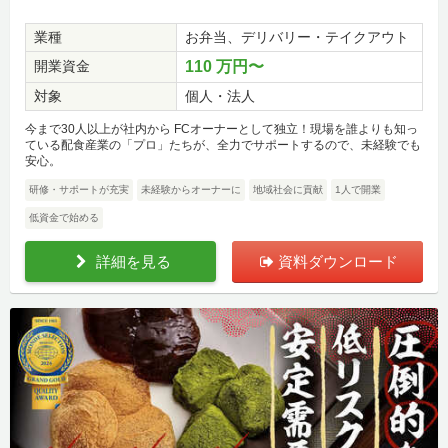
業種
お弁当、デリバリー・テイクアウト
開業資金
110 万円〜
対象
個人・法人
今まで30人以上が社内から FCオーナーとして独立！現場を誰よりも知っ
ている配食産業の「プロ」たちが、全力でサポートするので、未経験でも
安心。
研修・サポートが充実
未経験からオーナーに
地域社会に貢献
1人で開業
低資金で始める
詳細を見る
資料ダウンロード