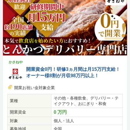
かさねや
開業資金0円！研修3ヵ月間は月15万円支給！
オーナー様8割が月収98万円以上！
開業お祝い金対象企業
その他・各種飲食、デリバリー・テ
業種
イクアウト、おにぎり・和食
開業資金
0 万円
対象
個人・法人
募集地域
全国