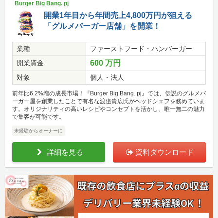
Burger Big Bang. pj
開業1年目から年間売上4,800万円が狙える
「グルメバーガー店舗」を開業！
業種
ファーストフード・ハンバーガー
開業資金
600 万円
対象
個人・法人
前年比6.2%増の成長市場！『Burger Big Bang. pj』では、伝説のグルメバ
ーガー屋を創業したことで有名な渡邉貴広氏がヘッドシェフを務めていま
す。オリジナリティの高いレシピやコンセプトを活かし、唯一無二の魅力
で集客が可能です。
未経験からオーナーに
詳細を見る
資料ダウンロード