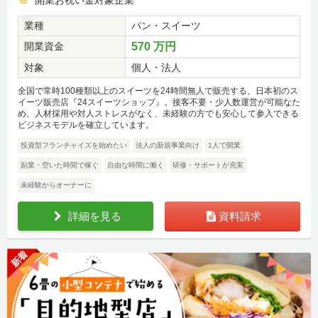
開業お祝い金対象企業
業種
パン・スイーツ
開業資金
570 万円
対象
個人・法人
全国で常時100種類以上のスイーツを24時間無人で販売する、日本初のス
イーツ販売店『24スイーツショップ』。接客不要・少人数運営が可能なた
め、人材採用や対人ストレスがなく、未経験の方でも安心して参入できる
ビジネスモデルを確立しています。
投資型フランチャイズを始めたい
法人の新規事業向け
1人で開業
副業・空いた時間で稼ぐ
自由な時間に働く
研修・サポートが充実
未経験からオーナーに
詳細を見る
資料請求
新着