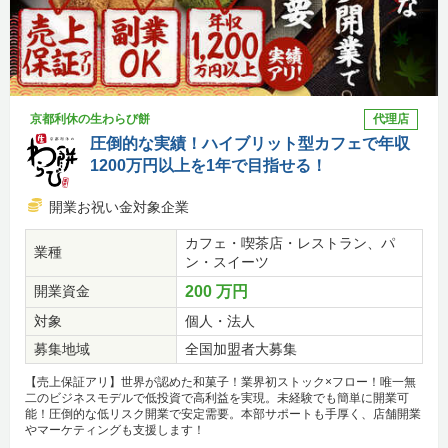
京都利休の生わらび餅
代理店
圧倒的な実績！ハイブリット型カフェで年収
1200万円以上を1年で目指せる！
開業お祝い金対象企業
カフェ・喫茶店・レストラン、パ
業種
ン・スイーツ
開業資金
200 万円
対象
個人・法人
募集地域
全国加盟者大募集
【売上保証アリ】世界が認めた和菓子！業界初ストック×フロー！唯一無
二のビジネスモデルで低投資で高利益を実現。未経験でも簡単に開業可
能！圧倒的な低リスク開業で安定需要。本部サポートも手厚く、店舗開業
やマーケティングも支援します！