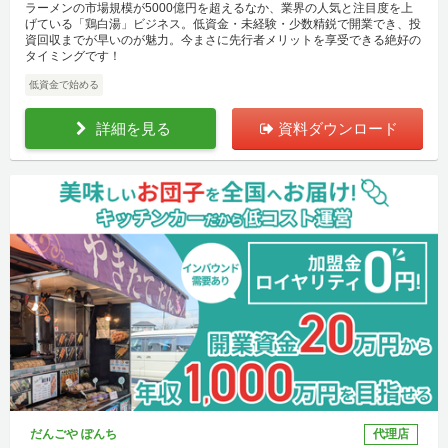
ラーメンの市場規模が5000億円を超えるなか、業界の人気と注目度を上
げている「鶏白湯」ビジネス。低資金・未経験・少数精鋭で開業でき、投
資回収までが早いのが魅力。今まさに先行者メリットを享受できる絶好の
タイミングです！
低資金で始める
詳細を見る
資料ダウンロード
だんごや ぽんち
代理店