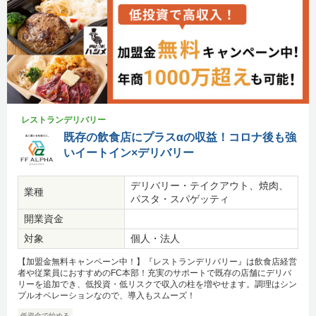
レストランデリバリー
既存の飲食店にプラスαの収益！コロナ後も強
いイートイン×デリバリー
デリバリー・テイクアウト、焼肉、
業種
パスタ・スパゲッティ
開業資金
対象
個人・法人
【加盟金無料キャンペーン中！】『レストランデリバリー』は飲食店経営
者や従業員におすすめのFC本部！充実のサポートで既存の店舗にデリバ
リーを追加でき、低投資・低リスクで収入の柱を増やせます。調理はシン
プルオペレーションなので、導入もスムーズ！
低資金で始める