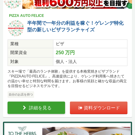
PIZZA AUTO FELICE
半年間で一年分の利益を稼ぐ！ゲレンデ特化
型の新しいピザフランチャイズ
業種
ピザ
開業資金
250 万円
対象
個人・法人
スキー場で「最高のランチ体験」を提供する本格窯焼きピザブランド
『PIZZA AUTO FELICE』。高速提供により、ゲレンデ利用客へ焼きたて
の温かい幸せと特別な時間を届けます。お客様の笑顔と確かな収益の両立
を目指せるビジネスモデルです。
自分のお店を持つ
詳細を見る
資料ダウンロード