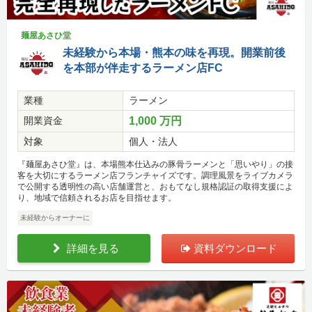
麺屋あさひ堂
未経験から本場・熊本の味を再現。開業前後
を本部が伴走するラーメン店FC
業種
ラーメン
開業資金
1,000 万円
対象
個人・法人
『麺屋あさひ堂』は、本場熊本仕込みの豚骨ラーメンと「思いやり」の接
客を大切にするラーメン店フランチャイズです。調理風景をライブカメラ
で公開する透明性の高い店舗運営と、おもてなし規格認証の取得支援によ
り、地域で信頼されるお店を目指せます。
未経験からオーナーに
詳細を見る
資料ダウンロード