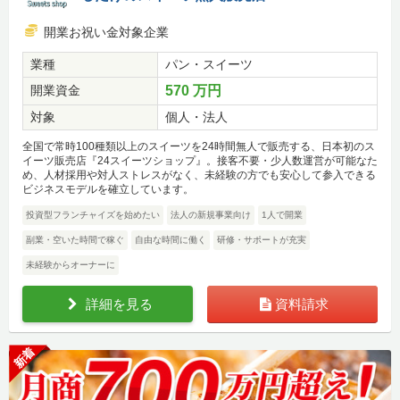
開業お祝い金対象企業
業種
パン・スイーツ
開業資金
570 万円
対象
個人・法人
全国で常時100種類以上のスイーツを24時間無人で販売する、日本初のス
イーツ販売店『24スイーツショップ』。接客不要・少人数運営が可能なた
め、人材採用や対人ストレスがなく、未経験の方でも安心して参入できる
ビジネスモデルを確立しています。
投資型フランチャイズを始めたい
法人の新規事業向け
1人で開業
副業・空いた時間で稼ぐ
自由な時間に働く
研修・サポートが充実
未経験からオーナーに
詳細を見る
資料請求
新着