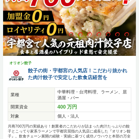
オリオン餃子
餃子の街・宇都宮の人気店！こだわり抜かれ
た肉汁餃子で安定した飲食店経営を
中華料理・台湾料理、ラーメン、居
業種
酒屋・バー
開業資金
400 万円
対象
個人・法人
月商700万円の実績あり！創業者のこだわりが詰まった肉汁たっぷりの餃
子とこってり家系ラーメンで宇都宮屈指の人気店に成長した『オリオン餃
子』。飲食チェーン展開の経験・実績に基づく成功ノウハウと本部の万全