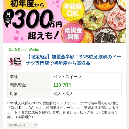
Craft Donut Works
【限定5組】加盟金半額！SNS映え抜群のドー
ナツ専門店で初年度から高収益
業種
パン・スイーツ
開業資金
110 万円
対象
個人・法人
SNS映え抜群のPOPで個性的なアメリカンドーナツで若年層の心を掴む
『Craft Donut Works』。超簡単オペレーション～実績ある本部によるサ
ポート！着実に成長を目指せます。有名ショッピングモールに出店も可
能。（本部紹介）
未経験からオーナーに