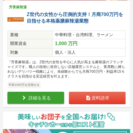
芳香麻辣湯
Z世代の女性から圧倒的支持！月商700万円を
目指せる本格薬膳麻辣湯業態
業種
中華料理・台湾料理、ラーメン
開業資金
1,000 万円
対象
個人・法人
『芳香麻辣湯』は、Z世代の女性を中心に人気が高まる麻辣湯のフランチ
ャイズです。職人の技術に依存しない店舗運営システムと、客席数に縛ら
れないデリバリー戦略により、未経験からでも月商700万円・利益率15％
クラスを目指せる安定経営を叶えます。
年収1000万を目指せる
詳細を見る
資料請求