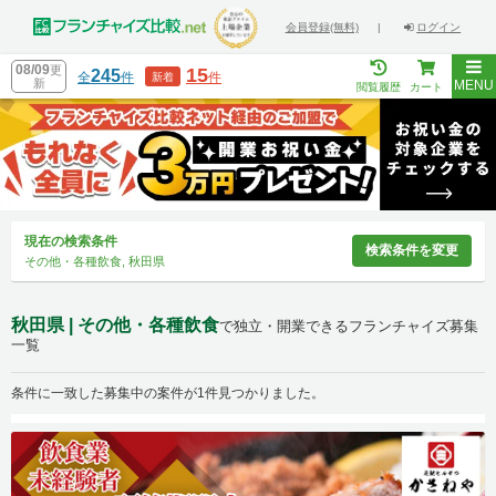
会員登録(無料)
|
ログイン
08/09
更
15
245
全
件
件
新着
新
MENU
閲覧履歴
カート
現在の検索条件
検索条件を変更
その他・各種飲食, 秋田県
秋田県 | その他・各種飲食
で独立・開業できるフランチャイズ募集
一覧
条件に一致した募集中の案件が1件見つかりました。