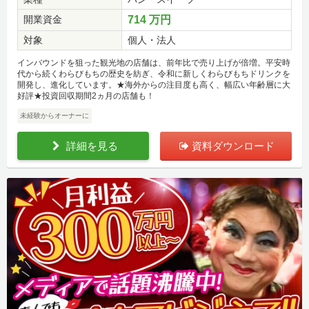
開業資金
714 万円
対象
個人・法人
インバウンドを狙った観光地の店舗は、前年比で売り上げが倍増。平安時
代から続くわらびもちの歴史を紡ぎ、令和に新しくわらびもちドリンクを
開発し、進化しています。★海外からの注目度も高く、幅広い年齢層に大
好評★投資回収期間2ヵ月の店舗も！
未経験からオーナーに
詳細を見る
資料ダウンロード