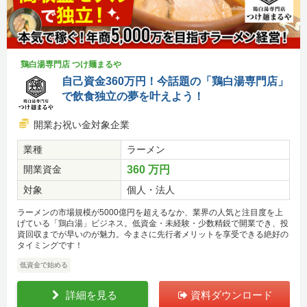
鶏白湯専門店 つけ麺まるや
自己資金360万円！今話題の「鶏白湯専門店」
で飲食独立の夢を叶えよう！
開業お祝い金対象企業
業種
ラーメン
開業資金
360 万円
対象
個人・法人
ラーメンの市場規模が5000億円を超えるなか、業界の人気と注目度を上
げている「鶏白湯」ビジネス。低資金・未経験・少数精鋭で開業でき、投
資回収までが早いのが魅力。今まさに先行者メリットを享受できる絶好の
タイミングです！
低資金で始める
詳細を見る
資料ダウンロード