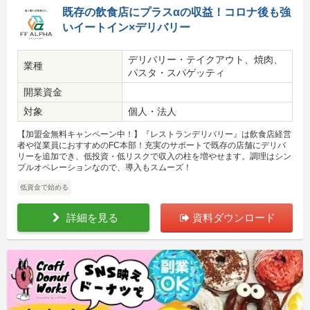
既存の飲食店にプラスαの収益！コロナ後も強
いイートイン×デリバリー
デリバリー・テイクアウト、焼肉、
業種
パスタ・スパゲッティ
開業資金
対象
個人・法人
【加盟金無料キャンペーン中！】『レストランデリバリー』は飲食店経営
者や従業員におすすめのFC本部！充実のサポートで既存の店舗にデリバ
リーを追加でき、低投資・低リスクで収入の柱を増やせます。調理はシン
プルオペレーションなので、導入もスムーズ！
低資金で始める
詳細を見る
資料ダウンロード