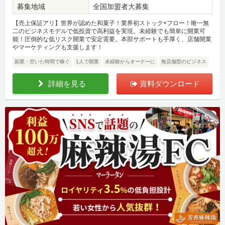
募集地域
全国加盟者大募集
【売上保証アリ】世界が認めた和菓子！業界初ストック×フロー！唯一無
二のビジネスモデルで低投資で高利益を実現。未経験でも簡単に開業可
能！圧倒的な低リスク開業で安定需要。本部サポートも手厚く、店舗開業
やマーケティングも支援します！
副業・空いた時間で稼ぐ
1人で開業
未経験からオーナーに
無店舗型のビジネス
詳細を見る
資料ダウンロード