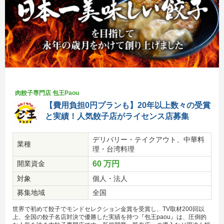
肉餃子専門店 包王Paou
【費用負担0円プランも】20年以上数々の受賞
と実績！人気餃子店がライセンス店募集
デリバリー・テイクアウト、中華料
業種
理・台湾料理
開業資金
60 万円
対象
個人・法人
募集地域
全国
世界で初めて餃子でモンドセレクション金賞を受賞し、TV取材200回以
上、全国の餃子名店対決で優勝した実績を持つ『包王paou』は、圧倒的