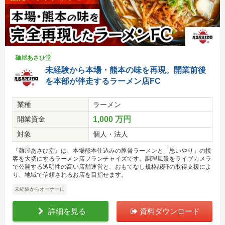
麺屋あさひ堂
未経験から本場・熊本の味を再現。開業前後
を本部が伴走するラーメン店FC
業種
ラーメン
開業資金
1,000 万円
対象
個人・法人
『麺屋あさひ堂』は、本場熊本仕込みの豚骨ラーメンと「思いやり」の接
客を大切にするラーメン店フランチャイズです。調理風景をライブカメラ
で公開する透明性の高い店舗運営と、おもてなし規格認証の取得支援によ
り、地域で信頼されるお店を目指せます。
未経験からオーナーに
詳細を見る
資料ダウンロード