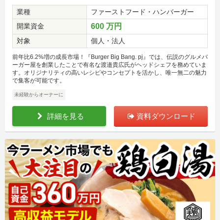
業種
ファーストフード・ハンバーガー
開業資金
600 万円
対象
個人・法人
前年比6.2%増の成長市場！『Burger Big Bang. pj』では、伝説のグルメバ
ーガー屋を創業したことで有名な渡邉貴広氏がヘッドシェフを務めていま
す。オリジナリティの高いレシピやコンセプトを活かし、唯一無二の魅力
で集客が可能です。
未経験からオーナーに
詳細を見る
資料ダウンロード