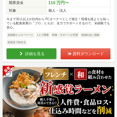
開業資金
110 万円〜
対象
個人・法人
今まで30人以上が社内から FCオーナーとして独立！現場を誰よりも知っ
ている配食産業の「プロ」たちが、全力でサポートするので、未経験でも
安心。
未経験からオーナーに
1人で開業
研修・サポートが充実
地域社会に貢献
低資金で始める
詳細を見る
資料ダウンロード
新着