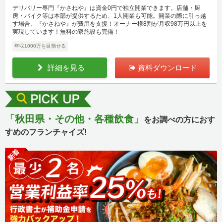
デリバリー専門『かさねや』は資金0円で独立開業できます。店舗・厨
房・バイク等は本部が提供するため、1人開業も可能。開業の際に引っ越
す場合、『かさねや』が費用を支援！オーナー様8割が月収98万円以上を
実現しています！無料の寮施設も完備！
年収1000万を目指せる
詳細を見る
資料ダウンロード
「秋田県・その他・各種飲食」
をお調べの方におす
すめのフランチャイズ!
新着