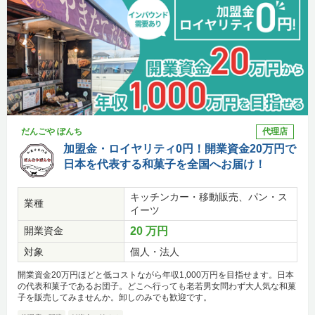
だんごや ぽんち
代理店
加盟金・ロイヤリティ0円！開業資金20万円で
日本を代表する和菓子を全国へお届け！
キッチンカー・移動販売、パン・ス
業種
イーツ
開業資金
20 万円
対象
個人・法人
開業資金20万円ほどと低コストながら年収1,000万円を目指せます。日本
の代表和菓子であるお団子。どこへ行っても老若男女問わず大人気な和菓
子を販売してみませんか。卸しのみでも歓迎です。