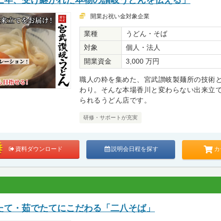
開業お祝い金対象企業
業種
うどん・そば
対象
個人・法人
開業資金
3,000 万円
職人の粋を集めた、宮武讃岐製麺所の技術
わり。そんな本場香川と変わらない出来立
られるうどん店です。
研修・サポートが充実
カ
資料ダウンロード
説明会日程を探す
たて・茹でたてにこだわる「二八そば」