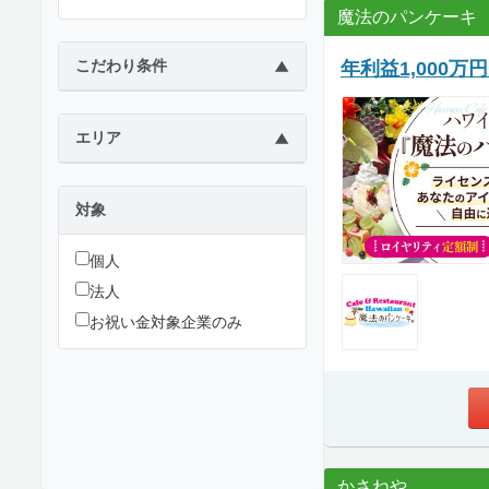
魔法のパンケーキ
こだわり条件
年利益1,000
▶
エリア
▶
対象
個人
法人
お祝い金対象企業のみ
かさねや