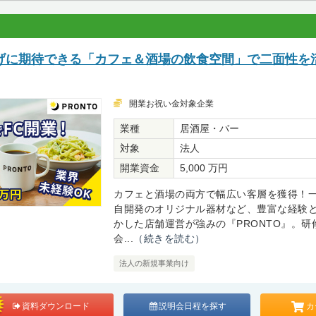
げに期待できる「カフェ＆酒場の飲食空間」で二面性を
開業お祝い金対象企業
業種
居酒屋・バー
対象
法人
開業資金
5,000 万円
カフェと酒場の両方で幅広い客層を獲得！
自開発のオリジナル器材など、豊富な経験
かした店舗運営が強みの『PRONTO』。研
会...
（続きを読む）
法人の新規事業向け
カ
資料ダウンロード
説明会日程を探す