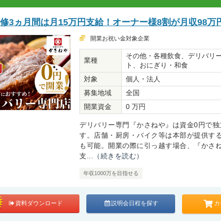
修3ヵ月間は月15万円支給！オーナー様8割が月収98万
開業お祝い金対象企業
その他・各種飲食、デリバリ
業種
ト、おにぎり・和食
対象
個人・法人
募集地域
全国
開業資金
0 万円
デリバリー専門『かさねや』は資金0円で独
す。店舗・厨房・バイク等は本部が提供する
も可能。開業の際に引っ越す場合、『かさ
支...
（続きを読む）
年収1000万を目指せる
カ
資料ダウンロード
説明会日程を探す