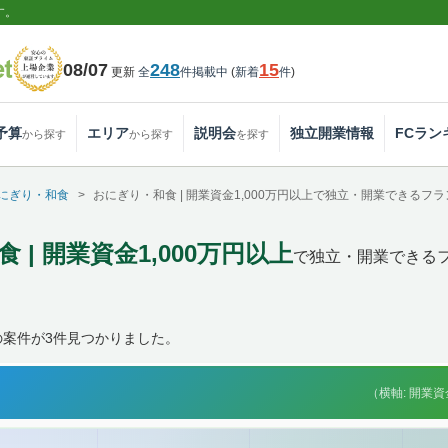
す。
08/07
248
15
更新
全
件掲載中
(
新着
件
)
予算
エリア
説明会
独立開業情報
FCラン
から探す
から探す
を探す
にぎり・和食
おにぎり・和食 | 開業資金1,000万円以上で独立・開業できるフ
 | 開業資金1,000万円以上
で独立・開業できる
の案件が3件見つかりました。
（横軸: 開業資金