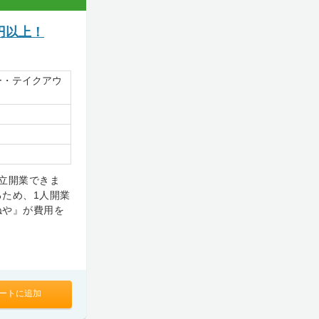
円以上！
ー・テイクアウ
立開業できま
ため、1人開業
ねや』が費用を
ートに追加