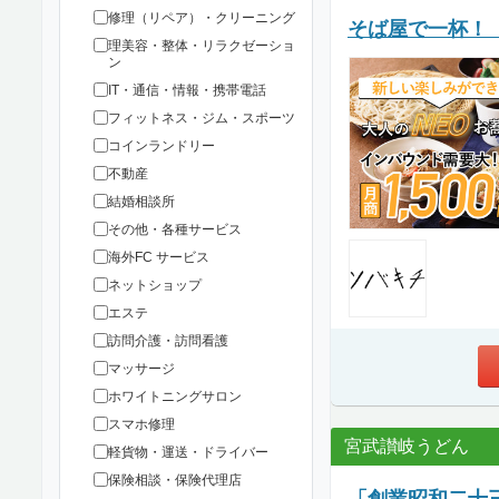
修理（リペア）・クリーニング
そば屋で一杯！
理美容・整体・リラクゼーショ
ン
IT・通信・情報・携帯電話
フィットネス・ジム・スポーツ
コインランドリー
不動産
結婚相談所
その他・各種サービス
海外FC サービス
ネットショップ
エステ
訪問介護・訪問看護
マッサージ
ホワイトニングサロン
スマホ修理
宮武讃岐うどん
軽貨物・運送・ドライバー
保険相談・保険代理店
「創業昭和二十