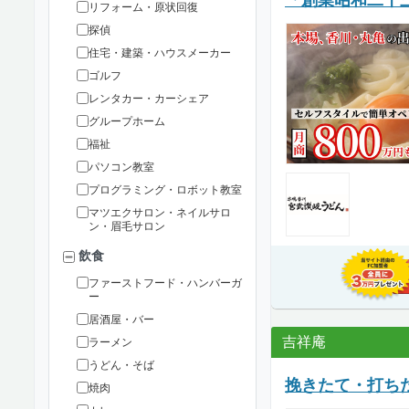
リフォーム・原状回復
探偵
住宅・建築・ハウスメーカー
ゴルフ
レンタカー・カーシェア
グループホーム
福祉
パソコン教室
プログラミング・ロボット教室
マツエクサロン・ネイルサロ
ン・眉毛サロン
飲食
ファーストフード・ハンバーガ
ー
居酒屋・バー
吉祥庵
ラーメン
うどん・そば
挽きたて・打ち
焼肉