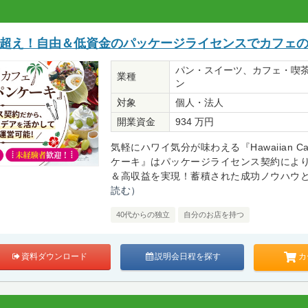
万円超え！自由＆低資金のパッケージライセンスでカフェ
パン・スイーツ、カフェ・喫
業種
ン
対象
個人・法人
開業資金
934 万円
気軽にハワイ気分が味わえる『Hawaiian Ca
ケーキ』はパッケージライセンス契約によ
＆高収益を実現！蓄積された成功ノウハウとサ
読む）
40代からの独立
自分のお店を持つ
カ
資料ダウンロード
説明会日程を探す