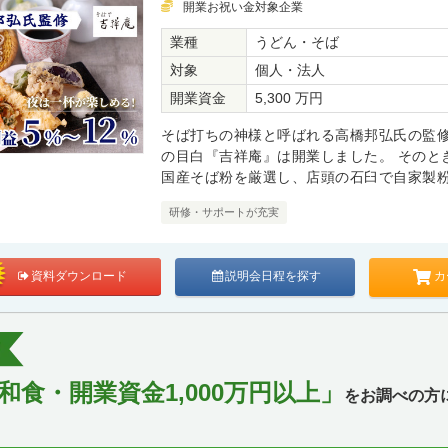
開業お祝い金対象企業
業種
うどん・そば
対象
個人・法人
開業資金
5,300 万円
そば打ちの神様と呼ばれる高橋邦弘氏の監修
の目白『吉祥庵』は開業しました。 そのと
国産そば粉を厳選し、店頭の石臼で自家製
研修・サポートが充実
カ
資料ダウンロード
説明会日程を探す
食・開業資金1,000万円以上」
をお調べの方