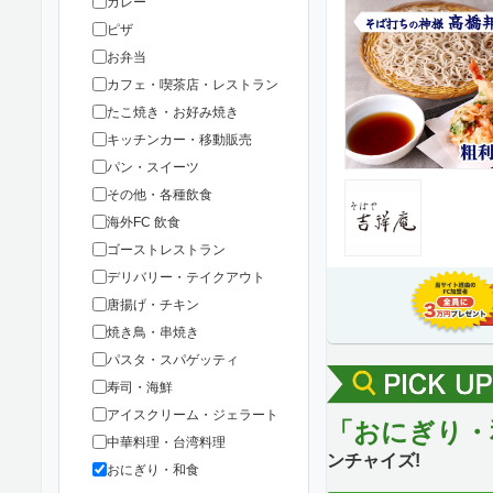
カレー
ピザ
お弁当
カフェ・喫茶店・レストラン
たこ焼き・お好み焼き
キッチンカー・移動販売
パン・スイーツ
その他・各種飲食
海外FC 飲食
ゴーストレストラン
デリバリー・テイクアウト
唐揚げ・チキン
焼き鳥・串焼き
パスタ・スパゲッティ
寿司・海鮮
アイスクリーム・ジェラート
「おにぎり・和
中華料理・台湾料理
ンチャイズ!
おにぎり・和食