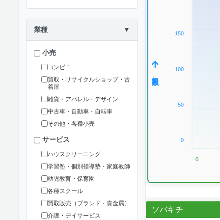
業種
▼
150
小売
コンビニ
100
加盟数
買取・リサイクルショップ・古
着屋
雑貨・アパレル・デザイン
50
中古車・自動車・自転車
その他・各種小売
サービス
0
ハウスクリーニング
0
学習塾・個別指導塾・家庭教師
幼児教育・保育園
各種スクール
買取販売（ブランド・貴金属）
ソバキチ
介護・デイサービス