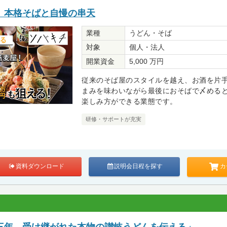
 本格そばと自慢の串天
業種
うどん・そば
対象
個人・法人
開業資金
5,000 万円
従来のそば屋のスタイルを越え、お酒を片
まみを味わいながら最後におそばで〆める
楽しみ方ができる業態です。
研修・サポートが充実
カ
資料ダウンロード
説明会日程を探す
三年、受け継がれた本物の讃岐うどんを伝える」