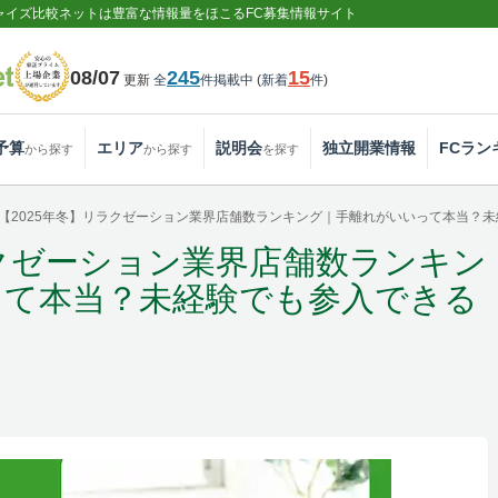
ャイズ比較ネットは豊富な情報量をほこるFC募集情報サイト
08/07
245
15
更新
全
件掲載中
(
新着
件
)
予算
エリア
説明会
独立開業情報
FCラン
から探す
から探す
を探す
【2025年冬】リラクゼーション業界店舗数ランキング｜手離れがいいって本当？
ラクゼーション業界店舗数ランキン
って本当？未経験でも参入できる