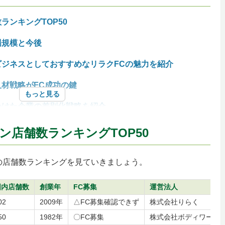
ランキングTOP50
場規模と今後
ジネスとしておすすめなリラクFCの魅力を紹介
材戦略がFC成功の鍵
もっと見る
かけた企業の差別化戦略を紹介
に見るべきデータ4つ
店舗数ランキングTOP50
の店舗数ランキングを見ていきましょう。
国内店舗数
創業年
FC募集
運営法人
開業資金・ロイヤリティ）を表で比較
02
2009年
△FC募集確認できず
株式会社りらく
50
1982年
〇FC募集
株式会社ボディワーク