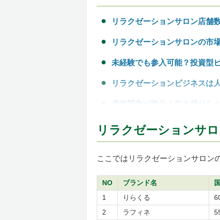
リラクゼーションサロン店舗数
リラクゼーションサロンの市
未経験でも参入可能？投資型ビ
リラクゼーションビジネスは人
価格競争が激化！生き残りを
リラクFCの加盟先を決める前
リラクゼーションサロン
店舗数
設立年
開業資金（初期費用）
ここではリラクゼーションサロン
ロイヤリティ
NO
ブランド名
4つの項目（店舗数・設立年・
1
りらくる
6
店舗数×設立年
開業資金×ロイヤリティ
2
ラフィネ
5