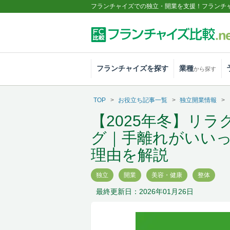
フランチャイズでの独立・開業を支援！フランチ
フランチャイズを探す
業種
から探す
TOP
お役立ち記事一覧
独立開業情報
【2025年冬】リ
グ｜手離れがいい
理由を解説
独立
開業
美容・健康
整体
最終更新日：2026年01月26日