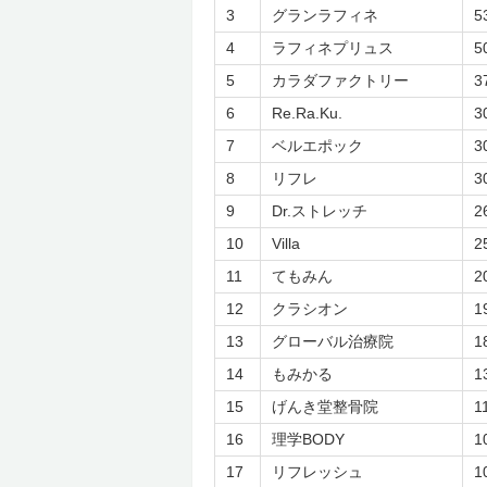
3
グランラフィネ
5
リラクゼーション本部のおす
4
ラフィネプリュス
5
まとめ
5
カラダファクトリー
3
6
Re.Ra.Ku.
3
7
ベルエポック
3
8
リフレ
3
9
Dr.ストレッチ
2
10
Villa
2
11
てもみん
2
12
クラシオン
1
13
グローバル治療院
1
14
もみかる
1
15
げんき堂整骨院
1
16
理学BODY
1
17
リフレッシュ
1