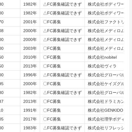
30
1982年
△FC募集確認できず
株式会社ボディワーク
すめを紹介
00
1982年
△FC募集確認できず
株式会社ボディワーク
70
2001年
〇FC募集
株式会社ファクトリージ
08
2000年
△FC募集確認できず
株式会社メディロム・
00
2000年
△FC募集確認できず
株式会社メディロム・
00
2003年
〇FC募集
株式会社メディロム
60
2010年
〇FC募集
株式会社nobitel
50
2013年
〇FC募集
株式会社ヴィラ
00
1996年
△FC募集確認できず
株式会社グローバルス
95
2000年
〇FC募集
株式会社ケイズグルー
80
1982年
△FC募集確認できず
株式会社グローバルス
37
2013年
〇FC募集
株式会社ドラミカンパ
10
1991年
〇FC募集
株式会社GENKIDO（
05
2017年
〇FC募集
株式会社理学ボディ
00
1983年
△FC募集確認できず
株式会社リフレッシュ