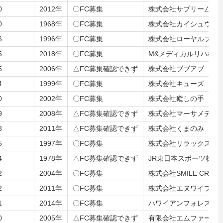
0
2012年
〇FC募集
株式会社サプリームリ
0
1968年
〇FC募集
株式会社カイシュウ
6
1996年
〇FC募集
株式会社ローヤルプロ
5
2018年
〇FC募集
M&メディカルリハ株式
5
2006年
△FC募集確認できず
株式会社ブブアブ
4
1999年
〇FC募集
株式会社キューズ
0
2002年
〇FC募集
株式会社癒しの手
9
2008年
△FC募集確認できず
株式会社マーサメディ
8
2011年
△FC募集確認できず
株式会社くまのみ
5
1997年
〇FC募集
株式会社リラックス
4
1978年
△FC募集確認できず
JR東日本スポーツ株式
2
2004年
〇FC募集
株式会社SMILE CREAT
2
2011年
〇FC募集
株式会社エヌワイプラ
1
2014年
〇FC募集
ハワイアンフォレストS
0
2005年
△FC募集確認できず
有限会社エムファース