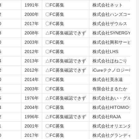
3
1991年
〇FC募集
株式会社ネット
2
2000年
〇FC募集
株式会社ハンズコーポ
0
2017年
〇FC募集
株式会社ザウルス
3
2008年
△FC募集確認できず
株式会社SYNERGY JAP
0
2003年
〇FC募集
株式会社興和サービス
5
2012年
〇FC募集
株式会社LHS
4
2013年
△FC募集確認できず
株式会社ほねごり
2
2012年
△FC募集確認できず
iCureテクノロジー株
0
2014年
〇FC募集
株式会社美永遠
6
2003年
〇FC募集
有限会社まるたか
5
1976年
△FC募集確認できず
株式会社あい・グルー
4
2004年
〇FC募集
株式会社HITOMIOテ
2
1996年
△FC募集確認できず
株式会社RAJA
1
2001年
〇FC募集
株式会社オリエンタル
0
2017年
〇FC募集
株式会社グランディー