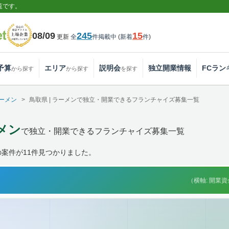
覧です。
08/09
245
15
更新
全
件掲載中
(
新着
件
)
予算
エリア
説明会
独立開業情報
FCラン
から探す
から探す
を探す
ーメン
鳥取県 | ラーメンで独立・開業できるフランチャイズ募集一覧
ーメン
で独立・開業できるフランチャイズ募集一覧
案件が11件見つかりました。
（横軸: 開業資金