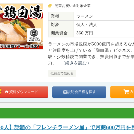
開業お祝い金対象企業
業種
ラーメン
対象
個人・法人
開業資金
360 万円
ラーメンの市場規模が5000億円を超えるな
と注目度を上げている「鶏白湯」ビジネス
験・少数精鋭で開業でき、投資回収までが
力。...
（続きを読む）
低資金で始める
カ
資料ダウンロード
説明会日程を探す
00人】話題の「フレンチラーメン屋」で月商600万円を