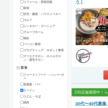
う！
リフォーム・原状回復
探偵
住宅・建築・ハウスメーカー
ゴルフ
レンタカー・カーシェア
グループホーム
福祉
パソコン教室
プログラミング・ロボット教室
マツエクサロン・ネイルサロ
ン・眉毛サロン
飲食
ファーストフード・ハンバーガ
ー
居酒屋・バー
ラーメン
230店舗展開中！
うどん・そば
焼肉
30代〜40代