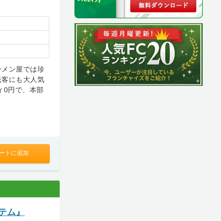
ーメン屋では珍
光客にも大人気
ィ0円で、本部
ートに追加
テム』