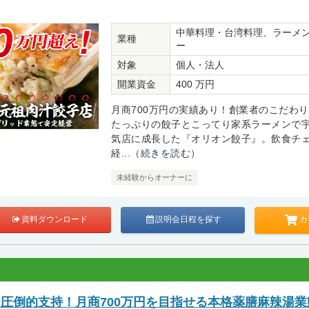
中華料理・台湾料理、ラーメ
業種
ー
対象
個人・法人
開業資金
400 万円
月商700万円の実績あり！創業者のこだわ
たっぷりの餃子とこってり家系ラーメンで
気店に成長した『オリオン餃子』。飲食チ
経...
（続きを読む）
未経験からオーナーに
カ
資料ダウンロード
説明会日程を探す
ら圧倒的支持！月商700万円を目指せる本格薬膳麻辣湯業