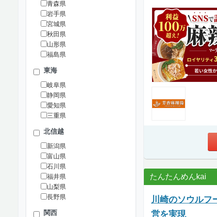
青森県
岩手県
宮城県
秋田県
山形県
福島県
東海
岐阜県
静岡県
愛知県
三重県
北信越
新潟県
富山県
石川県
たんたんめんkai
福井県
山梨県
長野県
川崎のソウルフ
関西
営を実現