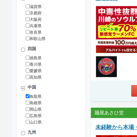
滋賀県
京都府
大阪府
兵庫県
奈良県
和歌山県
四国
徳島県
香川県
愛媛県
高知県
中国
鳥取県
島根県
岡山県
麺屋あさひ堂
広島県
山口県
未経験から本場
九州