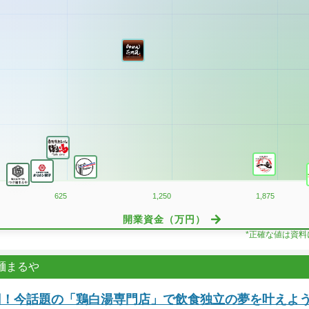
625
1,250
1,875
開業資金（万円）
*正確な値は資
麺まるや
万円！今話題の「鶏白湯専門店」で飲食独立の夢を叶えよ