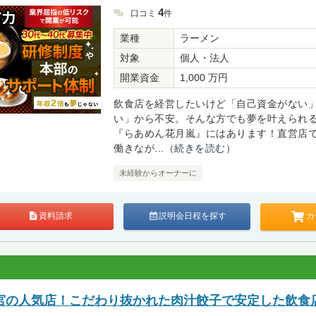
4
口コミ
件
業種
ラーメン
対象
個人・法人
開業資金
1,000 万円
飲食店を経営したいけど「自己資金がない
い」から不安。そんな方でも夢を叶えられ
『らあめん花月嵐』にはあります！直営店
働きなが...
（続きを読む）
未経験からオーナーに
カ
資料請求
説明会日程を探す
宮の人気店！こだわり抜かれた肉汁餃子で安定した飲食