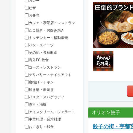
カレー
ピザ
お弁当
カフェ・喫茶店・レストラン
たこ焼き・お好み焼き
キッチンカー・移動販売
パン・スイーツ
その他・各種飲食
海外FC 飲食
ゴーストレストラン
デリバリー・テイクアウト
唐揚げ・チキン
焼き鳥・串焼き
パスタ・スパゲッティ
寿司・海鮮
オリオン餃子
アイスクリーム・ジェラート
中華料理・台湾料理
餃子の街・宇都
おにぎり・和食