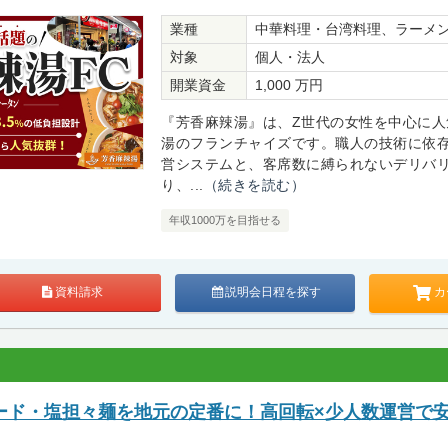
業種
中華料理・台湾料理、ラーメ
対象
個人・法人
開業資金
1,000 万円
『芳香麻辣湯』は、Z世代の女性を中心に人
湯のフランチャイズです。職人の技術に依
営システムと、客席数に縛られないデリバ
り、...
（続きを読む）
年収1000万を目指せる
カ
資料請求
説明会日程を探す
ード・塩担々麺を地元の定番に！高回転×少人数運営で