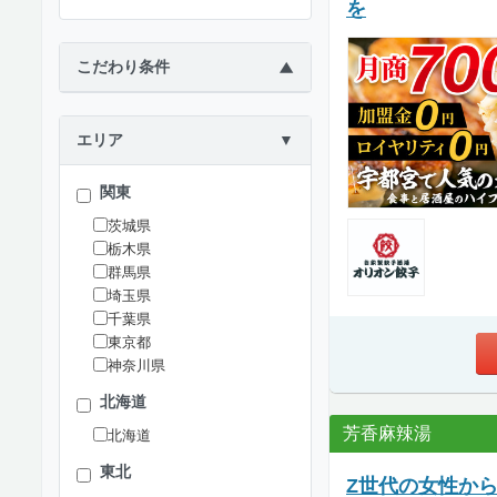
を
こだわり条件
▶
エリア
▼
関東
茨城県
栃木県
群馬県
埼玉県
千葉県
東京都
神奈川県
北海道
芳香麻辣湯
北海道
東北
Z世代の女性か