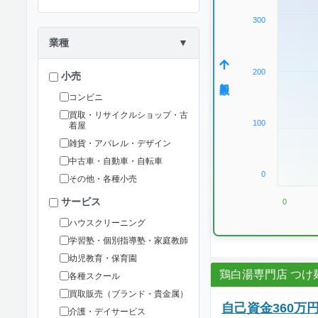
300
業種
▼
200
小売
加盟数
コンビニ
買取・リサイクルショップ・古
100
着屋
雑貨・アパレル・デザイン
中古車・自動車・自転車
0
その他・各種小売
サービス
0
ハウスクリーニング
学習塾・個別指導塾・家庭教師
幼児教育・保育園
鶏白湯専門店 つけ
各種スクール
買取販売（ブランド・貴金属）
自己資金360
介護・デイサービス