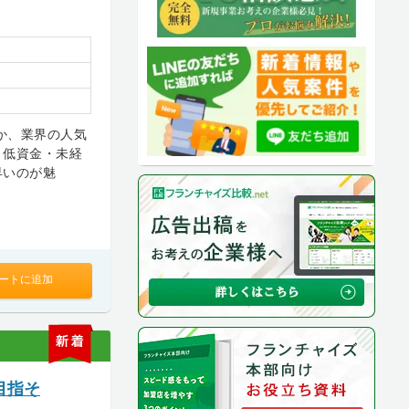
か、業界の人気
。低資金・未経
早いのが魅
ートに追加
新
着
目指そ