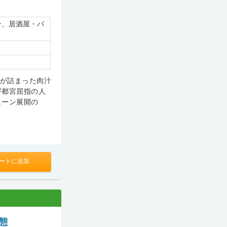
ン、居酒屋・バ
りが詰まった肉汁
宇都宮屈指の人
ェーン展開の
ートに追加
態