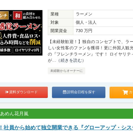
業種
ラーメン
対象
個人・法人
開業資金
730 万円
【未経験歓迎！】独自のコンセプトで、ラ
しい女性客のファンを獲得！更に外国人観
の『フレンチラーメン』です！ ロイヤリテ
が...
（続きを読む）
未経験からオーナーに
カ
資料ダウンロード
説明会日程を探す
らあめん花月嵐
募集！社員から始めて独立開業できる『グローアップ・シス