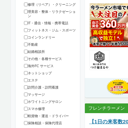
修理（リペア）・クリーニング
理美容・整体・リラクゼーショ
ン
IT・通信・情報・携帯電話
フィットネス・ジム・スポーツ
コインランドリー
不動産
結婚相談所
その他・各種サービス
海外FC サービス
ネットショップ
エステ
訪問介護・訪問看護
マッサージ
ホワイトニングサロン
フレンチラーメン
スマホ修理
軽貨物・運送・ドライバー
【1日の来客数2
保険相談・保険代理店