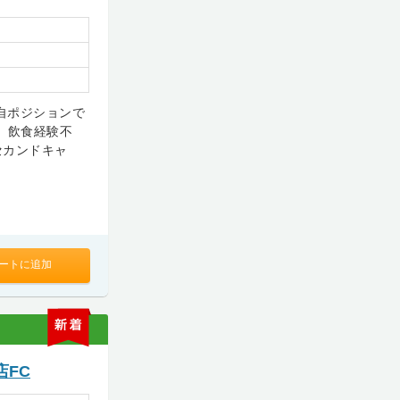
自ポジションで
。飲食経験不
セカンドキャ
ートに追加
新
着
FC