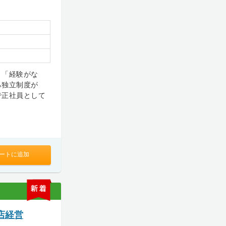
」「経験がな
る独立制度が
で正社員として
ートに追加
新
着
店経営