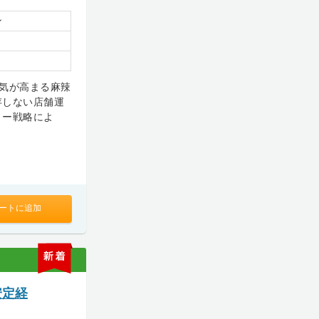
ン
気が高まる麻辣
存しない店舗運
リー戦略によ
ートに追加
新
着
安定経