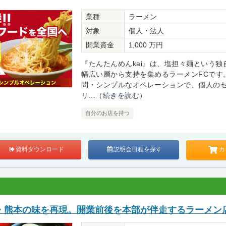
業種
ラーメン
対象
個人・法人
開業資金
1,000 万円
『たんたんめんkai』は、塩担々麺という独
幅広い層から支持を集めるラーメンFCです
問・シンプルなオペレーションで、個人の
リ...
（続きを読む）
自分のお店を持つ
カ
資料ダウンロード
説明会日程を探す
・熊本の味を再現。開業前後を本部が伴走するラーメン店