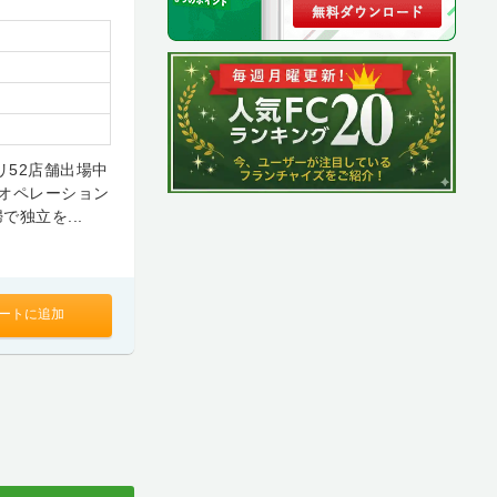
リ52店舗出場中
オペレーション
独立を...
ートに追加