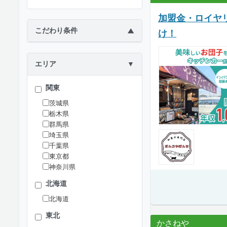
加盟金・ロイヤ
こだわり条件
▶
け！
エリア
▼
関東
茨城県
栃木県
群馬県
埼玉県
千葉県
東京都
神奈川県
北海道
北海道
東北
かさねや