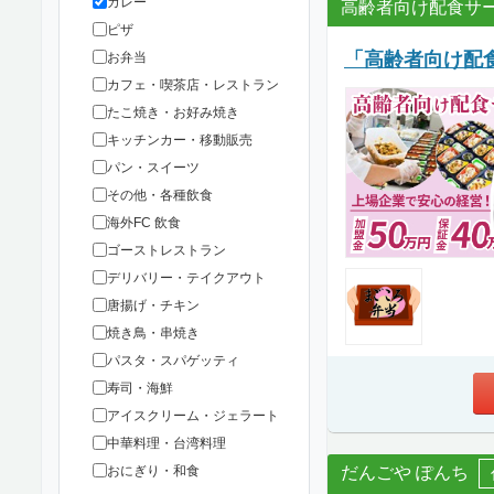
カレー
高齢者向け配食サー
ピザ
「高齢者向け配
お弁当
カフェ・喫茶店・レストラン
たこ焼き・お好み焼き
キッチンカー・移動販売
パン・スイーツ
その他・各種飲食
海外FC 飲食
ゴーストレストラン
デリバリー・テイクアウト
唐揚げ・チキン
焼き鳥・串焼き
パスタ・スパゲッティ
寿司・海鮮
アイスクリーム・ジェラート
中華料理・台湾料理
だんごや ぽんち
おにぎり・和食