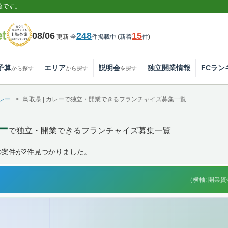
覧です。
08/06
248
15
更新
全
件掲載中
(
新着
件
)
予算
エリア
説明会
独立開業情報
FCラン
から探す
から探す
を探す
レー
鳥取県 | カレーで独立・開業できるフランチャイズ募集一覧
ー
で独立・開業できるフランチャイズ募集一覧
の案件が2件見つかりました。
（横軸: 開業資金