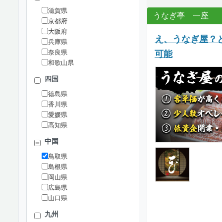
滋賀県
うなぎ亭 一座
京都府
大阪府
え、うなぎ屋？
兵庫県
奈良県
可能
和歌山県
四国
徳島県
香川県
愛媛県
高知県
中国
鳥取県
島根県
岡山県
広島県
山口県
九州