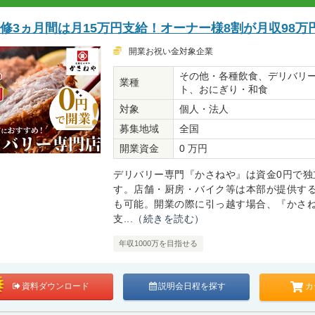
修3ヵ月間は月15万円支給！オーナー様8割が月収98万
開業お祝い金対象企業
その他・各種飲食、デリバリ
業種
ト、おにぎり・和食
対象
個人・法人
募集地域
全国
開業資金
0 万円
デリバリー専門『かさねや』は資金0円で独
す。店舗・厨房・バイク等は本部が提供する
も可能。開業の際に引っ越す場合、『かさ
支...
（続きを読む）
年収1000万を目指せる
カ
資料ダウンロード
説明会日程を探す