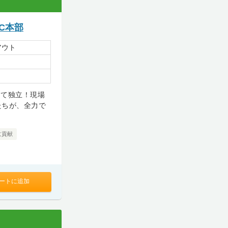
C本部
アウト
して独立！現場
たちが、全力で
に貢献
ートに追加