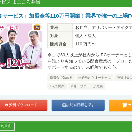
ビス まごころ弁当
食サービス」加盟金等110万円開業！業界で唯一の上場F
業種
お弁当、デリバリー・テイク
対象
個人・法人
開業資金
110 万円〜
今まで30人以上が社内から FCオーナーと
を誰よりも知っている配食産業の「プロ」
サポートするので、未経験でも安心。
低資金で始める
未経験からオーナーに
地域社会
1人で開業
研修・サポートが充実
カ
資料ダウンロード
説明会日程を探す
代理店