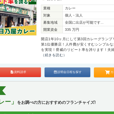
業種
カレー
対象
個人・法人
募集地域
全国に出店が可能です...
開業資金
335 万円
開店1年10ヶ月にして第3回カレーグランプ
第1位優勝店！人件費が安くすむシンプルな
を実現！脅威のリピート率を誇ります！夫婦で
（続きを読む）
カ
資料請求
説明会日程を探す
レー」
をお調べの方におすすめのフランチャイズ!