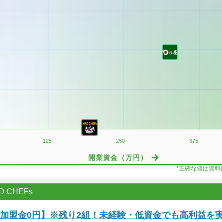
125
250
375
開業資金（万円）
*正確な値は資
 CHEFs
で加盟金0円】※残り2組！未経験・低資金でも高利益を