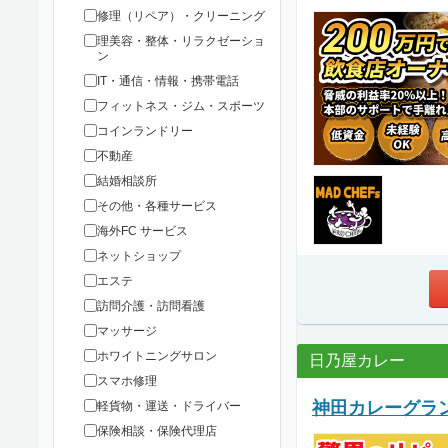
修理（リペア）・クリーニング
理美容・整体・リラクゼーショ
ン
IT・通信・情報・携帯電話
フィットネス・ジム・スポーツ
コインランドリー
不動産
結婚相談所
その他・各種サービス
海外FC サービス
ネットショップ
エステ
訪問介護・訪問看護
マッサージ
ホワイトニングサロン
日乃屋カレー
スマホ修理
神田カレーグラ
軽貨物・運送・ドライバー
保険相談・保険代理店