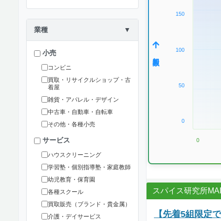
150
業種
▼
100
小売
加盟数
コンビニ
買取・リサイクルショップ・古
50
着屋
雑貨・アパレル・デザイン
中古車・自動車・自転車
0
その他・各種小売
サービス
0
ハウスクリーニング
学習塾・個別指導塾・家庭教師
幼児教育・保育園
スパイス研究所MAD
各種スクール
買取販売（ブランド・貴金属）
【先着5組限定
介護・デイサービス