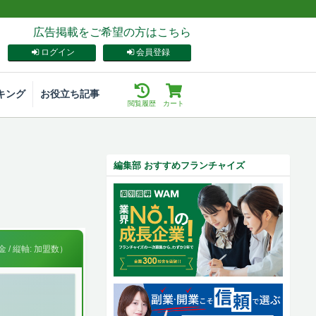
広告掲載をご希望の方はこちら
ログイン
会員登録
キング
お役立ち記事
閲覧履歴
カート
編集部 おすすめフランチャイズ
 / 縦軸: 加盟数）