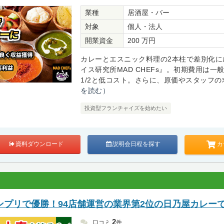
業種
居酒屋・バー
対象
個人・法人
開業資金
200 万円
カレーとエスニック料理の2本柱で差別化に
イス研究所MAD CHEFs』。初期費用は一
1/2と低コスト。さらに、原価やスタッフの求
を読む）
投資型フランチャイズを始めたい
カ
資料ダウンロード
説明会日程を探す
ンプリで優勝！94店舗運営の業界第2位の日乃屋カレー
2
口コミ
件