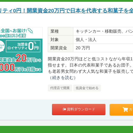
リティ0円！開業資金20万円で日本を代表する和菓子を
業種
キッチンカー・移動販売、パ
対象
個人・法人
開業資金
20 万円
開業資金20万円ほどと低コストながら年収1,
指せます。日本の代表和菓子であるお団子
も老若男女問わず大人気な和菓子を販売してみ
（続きを読む）
代理店で開業
低資金で始める
カ
資料ダウンロード