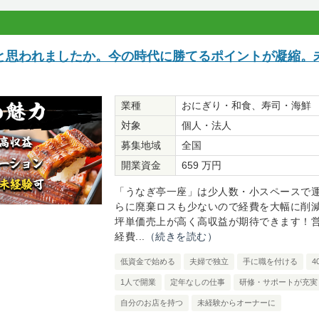
と思われましたか。今の時代に勝てるポイントが凝縮。
業種
おにぎり・和食、寿司・海鮮
対象
個人・法人
募集地域
全国
開業資金
659 万円
「うなぎ亭一座」は少人数・小スペースで
らに廃棄ロスも少ないので経費を大幅に削
坪単価売上が高く高収益が期待できます！
経費...
（続きを読む）
低資金で始める
夫婦で独立
手に職を付ける
4
1人で開業
定年なしの仕事
研修・サポートが充実
自分のお店を持つ
未経験からオーナーに