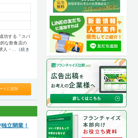
成功する『スパ
般的な飲食店の
人・...
（続き
ートに追加
で独立開業！