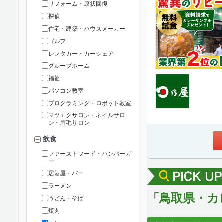
リフォーム・原状回復
探偵
住宅・建築・ハウスメーカー
ゴルフ
レンタカー・カーシェア
グループホーム
福祉
パソコン教室
プログラミング・ロボット教室
マツエクサロン・ネイルサロ
ン・眉毛サロン
飲食
ファーストフード・ハンバーガ
ー
居酒屋・バー
ラーメン
「鳥取県・カ
うどん・そば
焼肉