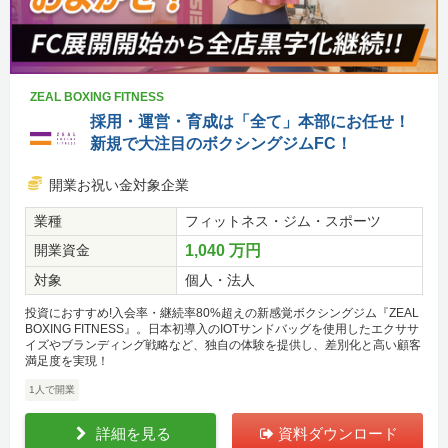
ZEAL BOXING FITNESS
採用・運営・育成は「全て」本部にお任せ！
新規で大注目のボクシングジムFC！
開業お祝い金対象企業
業種
フィットネス・ジム・スポーツ
開業資金
1,040 万円
対象
個人・法人
投資におすすめ!入会率・継続率80%超えの新感覚ボクシングジム『ZEAL
BOXING FITNESS』。日本初導入のIOTサンドバッグを使用したエクササ
イズやブランディング戦略など、独自の体験を提供し、差別化と高い顧客
満足度を実現！
1人で開業
詳細を見る
資料ダウンロード