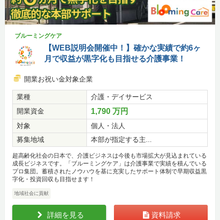
ブルーミングケア
【WEB説明会開催中！】確かな実績で約6ヶ
月で収益が黒字化も目指せる介護事業！
開業お祝い金対象企業
業種
介護・デイサービス
開業資金
1,790 万円
対象
個人・法人
募集地域
本部が指定する主...
超高齢化社会の日本で、介護ビジネスは今後も市場拡大が見込まれている
成長ビジネスです。「ブルーミングケア」は介護事業で実績を積んでいる
プロ集団。蓄積されたノウハウを基に充実したサポート体制で早期収益黒
字化・投資回収も目指せます！
地域社会に貢献
詳細を見る
資料請求