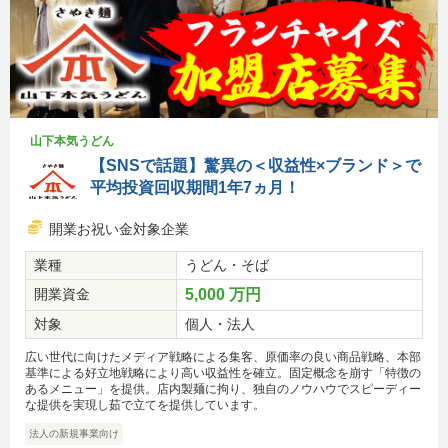
山下本気うどん
【SNSで話題】驚異の＜収益性×ブランド＞で
平均投資回収期間1年7ヵ月！
開業お祝い金対象企業
業種
うどん・そば
開業資金
5,000 万円
対象
個人・法人
広い世代に向けたメディア戦略による集客、原価率の良い商品戦略、本部
基準による好立地戦略により高い収益性を確立。固定概念を崩す「特徴の
あるメニュー」を提供。店内製麺に拘り、独自のノウハウでスピーディー
な提供を実現し茹で立てを提供しています。
法人の新規事業向け