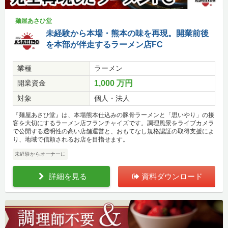
麺屋あさひ堂
未経験から本場・熊本の味を再現。開業前後
を本部が伴走するラーメン店FC
業種
ラーメン
開業資金
1,000 万円
対象
個人・法人
『麺屋あさひ堂』は、本場熊本仕込みの豚骨ラーメンと「思いやり」の接
客を大切にするラーメン店フランチャイズです。調理風景をライブカメラ
で公開する透明性の高い店舗運営と、おもてなし規格認証の取得支援によ
り、地域で信頼されるお店を目指せます。
未経験からオーナーに
詳細を見る
資料ダウンロード