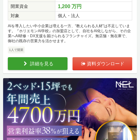
開業資金
1,200 万円
対象
個人・法人
AIを導入したい中小企業は増える一方、“教えられる人材”は不足していま
す。『ホリエモンAI学校』の加盟店として、自社をAI化しながら、その企
業へAI研修・DX支援を届けられるフランチャイズ。無店舗・無在庫で、
御社の既存の営業力を活かせます。
1人で開業
詳細を見る
資料ダウンロード