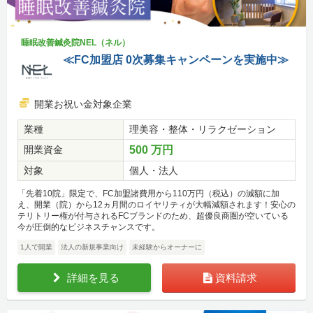
睡眠改善鍼灸院NEL（ネル）
≪FC加盟店 0次募集キャンペーンを実施中≫
開業お祝い金対象企業
業種
理美容・整体・リラクゼーション
開業資金
500 万円
対象
個人・法人
「先着10院」限定で、FC加盟諸費用から110万円（税込）の減額に加
え、開業（院）から12ヵ月間のロイヤリティが大幅減額されます！安心の
テリトリー権が付与されるFCブランドのため、超優良商圏が空いている
今が圧倒的なビジネスチャンスです。
1人で開業
法人の新規事業向け
未経験からオーナーに
詳細を見る
資料請求