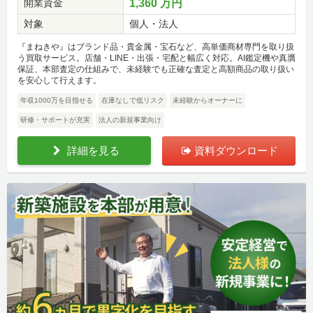
開業資金
1,360 万円
対象
個人・法人
『まねきや』はブランド品・貴金属・宝石など、高単価商材専門を取り扱
う買取サービス。店舗・LINE・出張・宅配と幅広く対応。AI鑑定機や真贋
保証、本部査定の仕組みで、未経験でも正確な査定と高額商品の取り扱い
を安心して行えます。
年収1000万を目指せる
在庫なしで低リスク
未経験からオーナーに
研修・サポートが充実
法人の新規事業向け
詳細を見る
資料ダウンロード