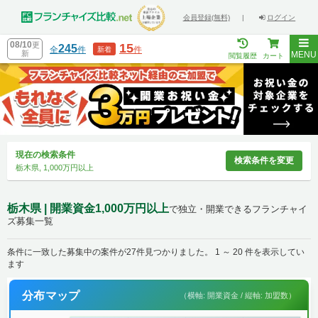
会員登録(無料)
|
ログイン
08/10
更
15
245
全
件
件
新着
新
MENU
閲覧履歴
カート
現在の検索条件
検索条件を変更
栃木県, 1,000万円以上
栃木県 | 開業資金1,000万円以上
で独立・開業できるフランチャイ
ズ募集一覧
条件に一致した募集中の案件が27件見つかりました。 1 ～ 20 件を表示してい
ます
分布マップ
（横軸: 開業資金 / 縦軸: 加盟数）