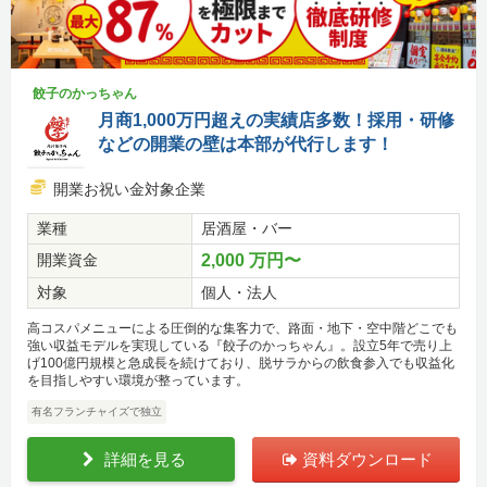
餃子のかっちゃん
月商1,000万円超えの実績店多数！採用・研修
などの開業の壁は本部が代行します！
開業お祝い金対象企業
業種
居酒屋・バー
開業資金
2,000 万円〜
対象
個人・法人
高コスパメニューによる圧倒的な集客力で、路面・地下・空中階どこでも
強い収益モデルを実現している『餃子のかっちゃん』。設立5年で売り上
げ100億円規模と急成長を続けており、脱サラからの飲食参入でも収益化
を目指しやすい環境が整っています。
有名フランチャイズで独立
詳細を見る
資料ダウンロード