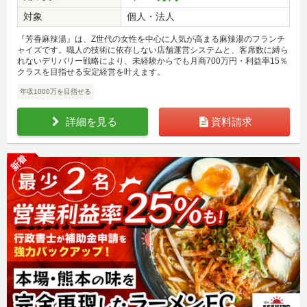
対象
個人・法人
『芳香麻辣湯』は、Z世代の女性を中心に人気が高まる麻辣湯のフランチ
ャイズです。職人の技術に依存しない店舗運営システムと、客席数に縛ら
れないデリバリー戦略により、未経験からでも月商700万円・利益率15％
クラスを目指せる安定経営を叶えます。
年収1000万を目指せる
詳細を見る
資料請求
新着