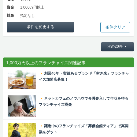
資金
1,000万円以上
対象
指定なし
条件を変更する
条件クリア
次の20件
1,000万円以上のフランチャイズ関連記事
創業40年・実績あるブランド「村さ来」フランチャ
イズ加盟店募集！
ネットカフェのノウハウで介護参入して年収を得る
フランチャイズ樹楽
躍進中のフランチャイズ「葬儀会館ティア」で高開
業をゲット