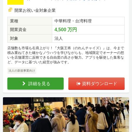
開業お祝い金対象企業
業種
中華料理・台湾料理
開業資金
4,500 万円
対象
法人
店舗数も市場も右肩上がり！『大阪王将（のれんチャイズ）』は、今まで
積み重ねてきた確かなノウハウを学びながらも、地域限定でオーナーの想
いを店舗運営に反映できる自由度の高さが魅力。アプリを駆使した集客な
ど、データに基づいた経営が強みです。
法人の新規事業向け
詳細を見る
資料ダウンロード