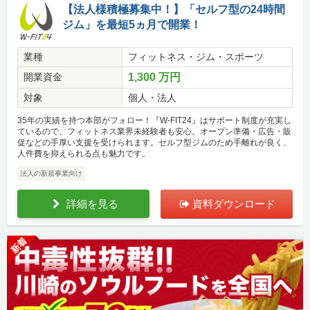
【法人様積極募集中！】「セルフ型の24時間
ジム」を最短5ヵ月で開業！
業種
フィットネス・ジム・スポーツ
開業資金
1,300 万円
対象
個人・法人
35年の実績を持つ本部がフォロー！『W-FIT24』はサポート制度が充実し
ているので、フィットネス業界未経験者も安心。オープン準備・広告・販
促などの手厚い支援を受けられます。セルフ型ジムのため手離れが良く、
人件費を抑えられる点も魅力です。
法人の新規事業向け
詳細を見る
資料ダウンロード
新着