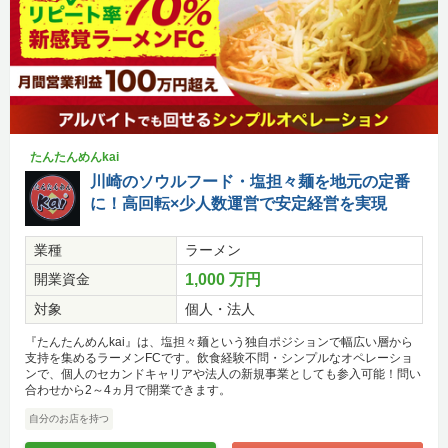
たんたんめんkai
川崎のソウルフード・塩担々麺を地元の定番
に！高回転×少人数運営で安定経営を実現
業種
ラーメン
開業資金
1,000 万円
対象
個人・法人
『たんたんめんkai』は、塩担々麺という独自ポジションで幅広い層から
支持を集めるラーメンFCです。飲食経験不問・シンプルなオペレーショ
ンで、個人のセカンドキャリアや法人の新規事業としても参入可能！問い
合わせから2～4ヵ月で開業できます。
自分のお店を持つ