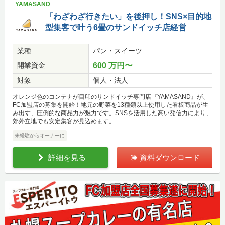
YAMASAND
「わざわざ行きたい」を後押し！SNS×目的地
型集客で叶う6畳のサンドイッチ店経営
業種
パン・スイーツ
開業資金
600 万円〜
対象
個人・法人
オレンジ色のコンテナが目印のサンドイッチ専門店『YAMASAND』が、
FC加盟店の募集を開始！地元の野菜を13種類以上使用した看板商品が生
み出す、圧倒的な商品力が魅力です。SNSを活用した高い発信力により、
郊外立地でも安定集客が見込めます。
未経験からオーナーに
詳細を見る
資料ダウンロード