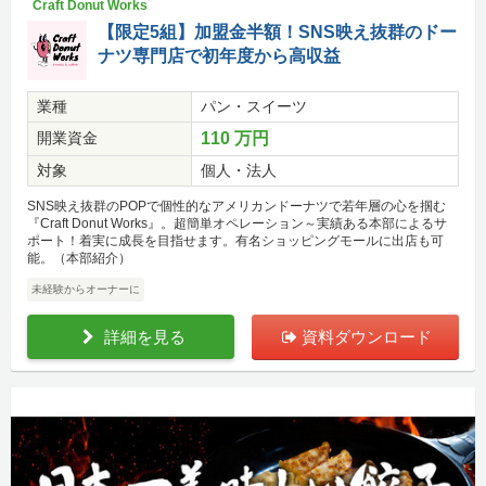
Craft Donut Works
【限定5組】加盟金半額！SNS映え抜群のドー
ナツ専門店で初年度から高収益
業種
パン・スイーツ
開業資金
110 万円
対象
個人・法人
SNS映え抜群のPOPで個性的なアメリカンドーナツで若年層の心を掴む
『Craft Donut Works』。超簡単オペレーション～実績ある本部によるサ
ポート！着実に成長を目指せます。有名ショッピングモールに出店も可
能。（本部紹介）
未経験からオーナーに
詳細を見る
資料ダウンロード