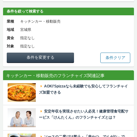
条件を絞って検索する
業種
キッチンカー・移動販売
地域
宮城県
資金
指定なし
対象
指定なし
条件を変更する
条件クリア
キッチンカー・移動販売のフランチャイズ関連記事
AOKI'Spizzaなら未経験でも安心してフランチャイ
ズ加盟できる
安定年収を実現させたい人必見！健康管理食宅配サ
ービス「けんたくん」のフランチャイズとは？
ソースの二度づけ禁止・「串かつ でんがな」で