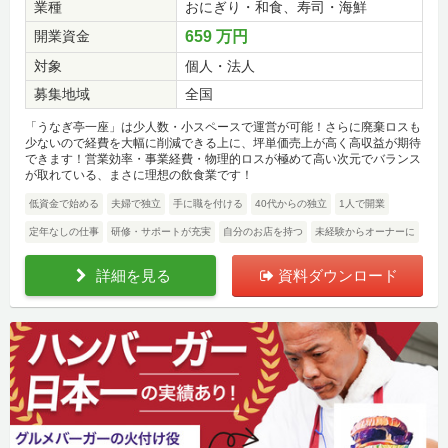
業種
おにぎり・和食、寿司・海鮮
開業資金
659 万円
対象
個人・法人
募集地域
全国
「うなぎ亭一座」は少人数・小スペースで運営が可能！さらに廃棄ロスも
少ないので経費を大幅に削減できる上に、坪単価売上が高く高収益が期待
できます！営業効率・事業経費・物理的ロスが極めて高い次元でバランス
が取れている、まさに理想の飲食業です！
低資金で始める
夫婦で独立
手に職を付ける
40代からの独立
1人で開業
定年なしの仕事
研修・サポートが充実
自分のお店を持つ
未経験からオーナーに
詳細を見る
資料ダウンロード