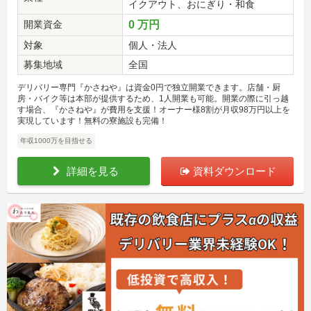
イクアウト、おにぎり・和食
開業資金
0 万円
対象
個人・法人
募集地域
全国
デリバリー専門『かさねや』は資金0円で独立開業できます。店舗・厨
房・バイク等は本部が提供するため、1人開業も可能。開業の際に引っ越
す場合、『かさねや』が費用を支援！オーナー様8割が月収98万円以上を
実現しています！無料の寮施設も完備！
年収1000万を目指せる
詳細を見る
資料ダウンロード