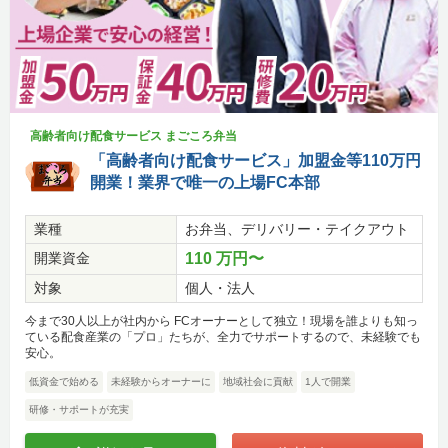
高齢者向け配食サービス まごころ弁当
「高齢者向け配食サービス」加盟金等110万円
開業！業界で唯一の上場FC本部
業種
お弁当、デリバリー・テイクアウト
開業資金
110 万円〜
対象
個人・法人
今まで30人以上が社内から FCオーナーとして独立！現場を誰よりも知っ
ている配食産業の「プロ」たちが、全力でサポートするので、未経験でも
安心。
低資金で始める
未経験からオーナーに
地域社会に貢献
1人で開業
研修・サポートが充実