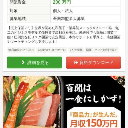
開業資金
200 万円
対象
個人・法人
募集地域
全国加盟者大募集
【売上保証アリ】世界が認めた和菓子！業界初ストック×フロー！唯一無
二のビジネスモデルで低投資で高利益を実現。未経験でも簡単に開業可
能！圧倒的な低リスク開業で安定需要。本部サポートも手厚く、店舗開業
やマーケティングも支援します！
無店舗型のビジネス
未経験からオーナーに
1人で開業
副業・空いた時間で稼ぐ
詳細を見る
資料ダウンロード