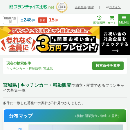
会員登録(無料)
|
ログイン
08/07
更
15
248
全
件
件
新着
新
MENU
閲覧履歴
カート
現在の検索条件
検索条件を変更
キッチンカー・移動販売, 宮城県
宮城県 | キッチンカー・移動販売
で独立・開業できるフランチャ
イズ募集一覧
条件に一致した募集中の案件が3件見つかりました。
分布マップ
（横軸: 開業資金 / 縦軸: 加盟数）
200