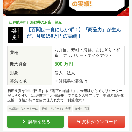
江戸前寿司と海鮮丼のお店 笹互
【百聞は一食にしかず！】『商品力』が生ん
だ、月収150万円の実績！
お弁当、寿司・海鮮、おにぎり・和
業種
食、デリバリー・テイクアウト
開業資金
500 万円
対象
個人・法人
募集地域
※沖縄県の募集は...
初期投資を1年で回収する『黒字の老舗！』。未経験からでもリピーター
がつきやすい【江戸前寿司と海鮮丼】で年収を大幅アップ！本部の黒字化
支援！老舗が持つ独自の仕入れ先で、利益増大！
未経験からオーナーに
研修・サポートが充実
女性が活躍
詳細を見る
資料ダウンロード