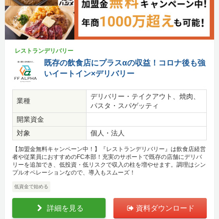
レストランデリバリー
既存の飲食店にプラスαの収益！コロナ後も強
いイートイン×デリバリー
デリバリー・テイクアウト、焼肉、
業種
パスタ・スパゲッティ
開業資金
対象
個人・法人
【加盟金無料キャンペーン中！】『レストランデリバリー』は飲食店経営
者や従業員におすすめのFC本部！充実のサポートで既存の店舗にデリバ
リーを追加でき、低投資・低リスクで収入の柱を増やせます。調理はシン
プルオペレーションなので、導入もスムーズ！
低資金で始める
詳細を見る
資料ダウンロード