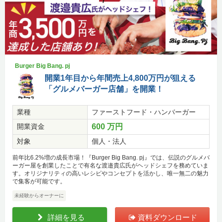
Burger Big Bang. pj
開業1年目から年間売上4,800万円が狙える
「グルメバーガー店舗」を開業！
業種
ファーストフード・ハンバーガー
開業資金
600 万円
対象
個人・法人
前年比6.2%増の成長市場！『Burger Big Bang. pj』では、伝説のグルメバ
ーガー屋を創業したことで有名な渡邉貴広氏がヘッドシェフを務めていま
す。オリジナリティの高いレシピやコンセプトを活かし、唯一無二の魅力
で集客が可能です。
未経験からオーナーに
詳細を見る
資料ダウンロード