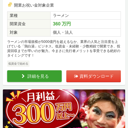
開業お祝い金対象企業
業種
ラーメン
開業資金
360 万円
対象
個人・法人
ラーメンの市場規模が5000億円を超えるなか、業界の人気と注目度を上
げている「鶏白湯」ビジネス。低資金・未経験・少数精鋭で開業でき、投
資回収までが早いのが魅力。今まさに先行者メリットを享受できる絶好の
タイミングです！
低資金で始める
詳細を見る
資料ダウンロード