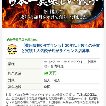
肉餃子専門店 包王Paou
【費用負担0円プランも】20年以上数々の受賞
と実績！人気餃子店がライセンス店募集
デリバリー・テイクアウト、中華料
業種
理・台湾料理
開業資金
60 万円
対象
個人・法人
募集地域
全国
世界で初めて餃子でモンドセレクション金賞を受賞し、TV取材200回以
上、全国の餃子名店対決で優勝した実績を持つ『包王paou』は、圧倒的
な人気を誇る肉餃子専門店です。新規開業、既存店への導入など用途も幅
広く、自由なスタイルで開業できます。