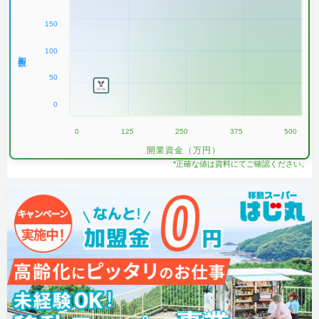
150
100
加盟数
50
0
0
125
250
375
500
開業資金（万円）
*正確な値は資料にてご確認ください。