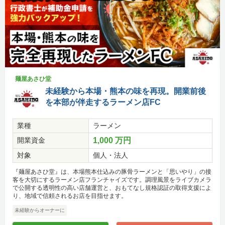
麺屋あさひ堂
未経験から本場・熊本の味を再現。開業前後
を本部が伴走するラーメン店FC
業種
ラーメン
開業資金
1,000 万円
対象
個人・法人
『麺屋あさひ堂』は、本場熊本仕込みの豚骨ラーメンと「思いやり」の接
客を大切にするラーメン店フランチャイズです。調理風景をライブカメラ
で公開する透明性の高い店舗運営と、おもてなし規格認証の取得支援によ
り、地域で信頼されるお店を目指せます。
未経験からオーナーに