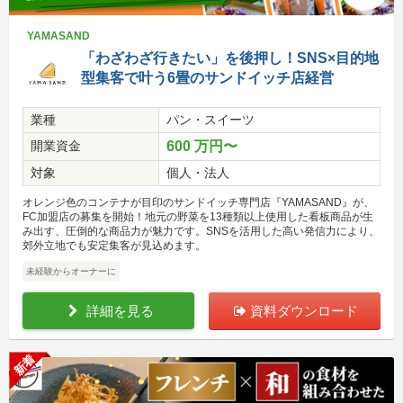
YAMASAND
「わざわざ行きたい」を後押し！SNS×目的地
型集客で叶う6畳のサンドイッチ店経営
業種
パン・スイーツ
開業資金
600 万円〜
対象
個人・法人
オレンジ色のコンテナが目印のサンドイッチ専門店『YAMASAND』が、
FC加盟店の募集を開始！地元の野菜を13種類以上使用した看板商品が生
み出す、圧倒的な商品力が魅力です。SNSを活用した高い発信力により、
郊外立地でも安定集客が見込めます。
未経験からオーナーに
詳細を見る
資料ダウンロード
新着