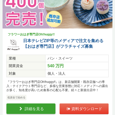
フラワーおはぎ専門店Oh!huggy!!
日本テレビZIP等のメディアで注文を集める
【おはぎ専門店】がフラチャイズ募集
業種
パン・スイーツ
開業資金
540 万円
対象
個人・法人
『フラワーおはぎ専門店Oh!huggy!!』は、新店舗開業・既存店舗への導
入・テイクアウト専門店など、多様な営業形態に対応！メディアへの露出
が多く、知名度が高いため集客の心配も不要。続々と新規出店中！
低資金で始める
詳細を見る
資料ダウンロード