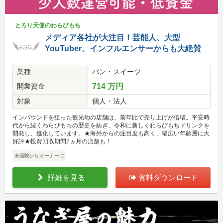
とろり天使のわらびもち
メディア各社が大注目！芸能人、大型
YouTuber、インフルエンサーからも大絶賛
業種
パン・スイーツ
開業資金
714 万円
対象
個人・法人
インバウンドを狙った観光地の店舗は、前年比で売り上げが倍増。平安時
代から続くわらびもちの歴史を紡ぎ、令和に新しくわらびもちドリンクを
開発し、進化しています。★海外からの注目度も高く、幅広い年齢層に大
好評★投資回収期間2ヵ月の店舗も！
未経験からオーナーに
詳細を見る
資料ダウンロード