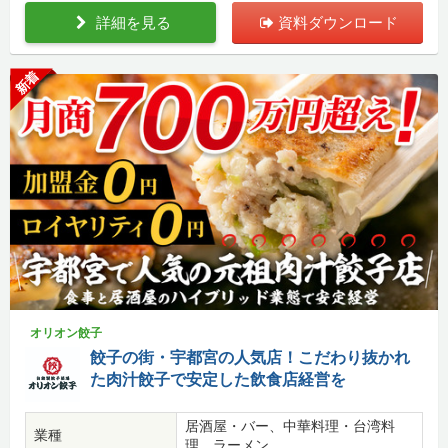
詳細を見る
資料ダウンロード
新着
オリオン餃子
餃子の街・宇都宮の人気店！こだわり抜かれ
た肉汁餃子で安定した飲食店経営を
居酒屋・バー、中華料理・台湾料
業種
理、ラーメン