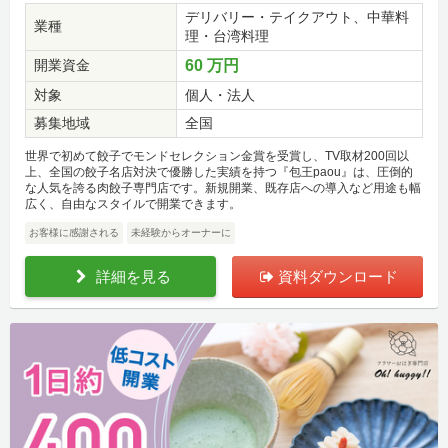
デリバリー・テイクアウト、中華料
業種
理・台湾料理
開業資金
60 万円
対象
個人・法人
募集地域
全国
世界で初めて餃子でモンドセレクション金賞を受賞し、TV取材200回以
上、全国の餃子名店対決で優勝した実績を持つ『包王paou』は、圧倒的
な人気を誇る肉餃子専門店です。新規開業、既存店への導入など用途も幅
広く、自由なスタイルで開業できます。
お客様に感謝される
未経験からオーナーに
詳細を見る
資料ダウンロード