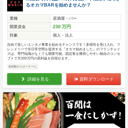
るオカマBARを始めませんか？
業種
居酒屋・バー
開業資金
230 万円
対象
個人・法人
自由で楽しいエンタメ事業を始めるチャンスです！多様性を受け入れ、フ
レンドリーで非日常空間を提供する『オカマ始めました』のフランチャイ
ズは、専門知識がなくても開業可能。固定客を獲得しやすい独自のコンセ
プトで月300万円の高利益を目指せます。
未経験からオーナーに
詳細を見る
資料ダウンロード