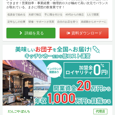
できます！営業効率・事業経費・物理的ロスが極めて高い次元でバランス
が取れている、まさに理想の飲食業です！
低資金で始める
夫婦で独立
手に職を付ける
40代からの独立
1人で開業
定年なしの仕事
研修・サポートが充実
自分のお店を持つ
未経験からオーナーに
詳細を見る
資料ダウンロード
だんごや ぽんち
代理店