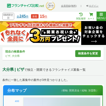
会員登録(無料)
|
ログイン
08/08
更
15
245
全
件
件
新着
新
MENU
閲覧履歴
カート
現在の検索条件
検索条件を変更
ピザ, 大分県
大分県 | ピザ
で独立・開業できるフランチャイズ募集一覧
条件に一致した募集中の案件が3件見つかりました。
分布マップ
（横軸: 開業資金 / 縦軸: 加盟数）
400