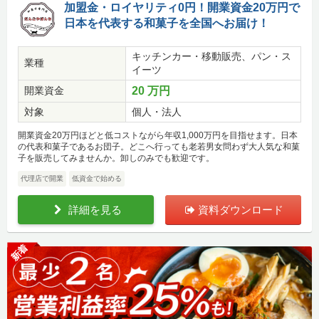
加盟金・ロイヤリティ0円！開業資金20万円で
日本を代表する和菓子を全国へお届け！
キッチンカー・移動販売、パン・ス
業種
イーツ
開業資金
20 万円
対象
個人・法人
開業資金20万円ほどと低コストながら年収1,000万円を目指せます。日本
の代表和菓子であるお団子。どこへ行っても老若男女問わず大人気な和菓
子を販売してみませんか。卸しのみでも歓迎です。
代理店で開業
低資金で始める
詳細を見る
資料ダウンロード
新着