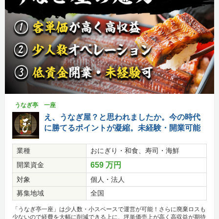
うなぎ亭 一座
え、うなぎ屋？と思われましたか。今の時代
に勝てるポイントが凝縮。未経験・開業可能
業種
おにぎり・和食、寿司・海鮮
開業資金
659 万円
対象
個人・法人
募集地域
全国
「うなぎ亭一座」は少人数・小スペースで運営が可能！さらに廃棄ロスも
少ないので経費を大幅に削減できる上に、坪単価売上が高く高収益が期待