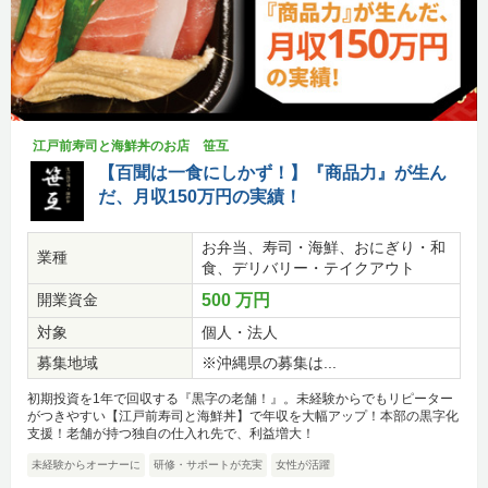
江戸前寿司と海鮮丼のお店 笹互
【百聞は一食にしかず！】『商品力』が生ん
だ、月収150万円の実績！
お弁当、寿司・海鮮、おにぎり・和
業種
食、デリバリー・テイクアウト
開業資金
500 万円
対象
個人・法人
募集地域
※沖縄県の募集は...
初期投資を1年で回収する『黒字の老舗！』。未経験からでもリピーター
がつきやすい【江戸前寿司と海鮮丼】で年収を大幅アップ！本部の黒字化
支援！老舗が持つ独自の仕入れ先で、利益増大！
未経験からオーナーに
研修・サポートが充実
女性が活躍