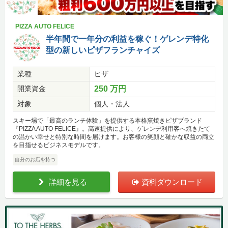
PIZZA AUTO FELICE
半年間で一年分の利益を稼ぐ！ゲレンデ特化
型の新しいピザフランチャイズ
業種
ピザ
開業資金
250 万円
対象
個人・法人
スキー場で「最高のランチ体験」を提供する本格窯焼きピザブランド
『PIZZA AUTO FELICE』。高速提供により、ゲレンデ利用客へ焼きたて
の温かい幸せと特別な時間を届けます。お客様の笑顔と確かな収益の両立
を目指せるビジネスモデルです。
自分のお店を持つ
詳細を見る
資料ダウンロード