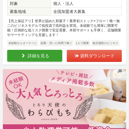
対象
個人・法人
募集地域
全国加盟者大募集
【売上保証アリ】世界が認めた和菓子！業界初ストック×フロー！唯一無
二のビジネスモデルで低投資で高利益を実現。未経験でも簡単に開業可
能！圧倒的な低リスク開業で安定需要。本部サポートも手厚く、店舗開業
やマーケティングも支援します！
未経験からオーナーに
副業・空いた時間で稼ぐ
1人で開業
無店舗型のビジネス
詳細を見る
資料ダウンロード