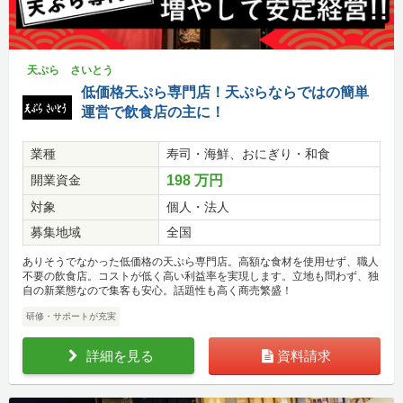
天ぷら さいとう
低価格天ぷら専門店！天ぷらならではの簡単
運営で飲食店の主に！
業種
寿司・海鮮、おにぎり・和食
開業資金
198 万円
対象
個人・法人
募集地域
全国
ありそうでなかった低価格の天ぷら専門店。高額な食材を使用せず、職人
不要の飲食店。コストが低く高い利益率を実現します。立地も問わず、独
自の新業態なので集客も安心。話題性も高く商売繁盛！
研修・サポートが充実
詳細を見る
資料請求