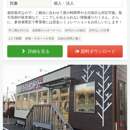
対象
個人・法人
個別形式なので、ご都合に合わせて夜の時間帯や土日祝日も対応可能。取
引先例や収支例など、ここでしか伝えられない情報盛りだくさん。さら
に、参加者限定で希望者には資金シミュレーションをお出しいたします！
手に職を付ける
未経験からオーナーに
40代からの独立
定年なしの仕事
1人で開業
研修・サポートが充実
自由な時間に働く
詳細を見る
資料ダウンロード