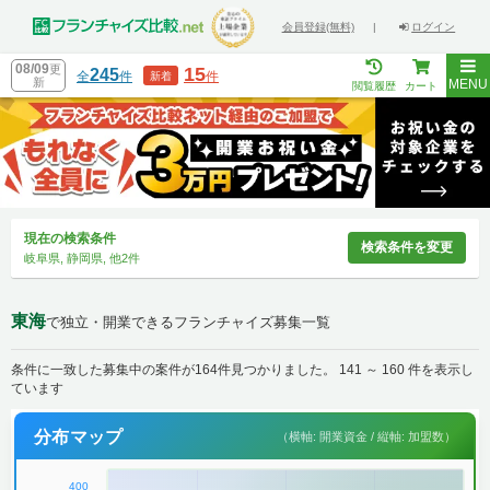
会員登録(無料)
|
ログイン
08/09
更
15
245
全
件
件
新着
新
MENU
閲覧履歴
カート
現在の検索条件
検索条件を変更
岐阜県, 静岡県, 他2件
東海
で独立・開業できるフランチャイズ募集一覧
条件に一致した募集中の案件が164件見つかりました。 141 ～ 160 件を表示し
ています
分布マップ
（横軸: 開業資金 / 縦軸: 加盟数）
400