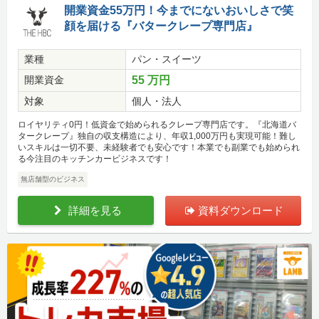
開業資金55万円！今までにないおいしさで笑
顔を届ける『バタークレープ専門店』
業種
パン・スイーツ
開業資金
55 万円
対象
個人・法人
ロイヤリティ0円！低資金で始められるクレープ専門店です。『北海道バ
タークレープ』独自の収支構造により、年収1,000万円も実現可能！難し
いスキルは一切不要、未経験者でも安心です！本業でも副業でも始められ
る今注目のキッチンカービジネスです！
無店舗型のビジネス
詳細を見る
資料ダウンロード