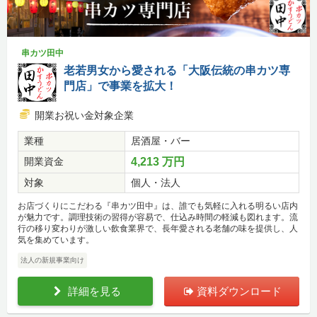
串カツ田中
老若男女から愛される「大阪伝統の串カツ専
門店」で事業を拡大！
開業お祝い金対象企業
業種
居酒屋・バー
開業資金
4,213 万円
対象
個人・法人
お店づくりにこだわる『串カツ田中』は、誰でも気軽に入れる明るい店内
が魅力です。調理技術の習得が容易で、仕込み時間の軽減も図れます。流
行の移り変わりが激しい飲食業界で、長年愛される老舗の味を提供し、人
気を集めています。
法人の新規事業向け
詳細を見る
資料ダウンロード