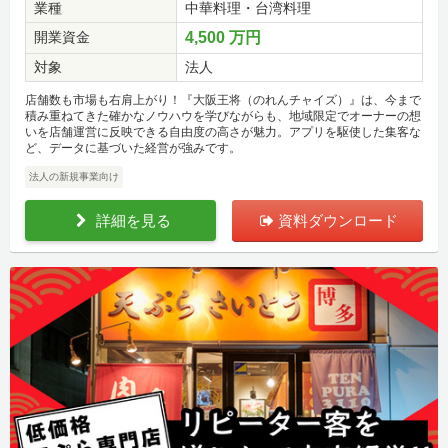
業種
中華料理・台湾料理
開業資金
4,500 万円
対象
法人
店舗数も市場も右肩上がり！『大阪王将（のれんチャイズ）』は、今まで
積み重ねてきた確かなノウハウを学びながらも、地域限定でオーナーの想
いを店舗運営に反映できる自由度の高さが魅力。アプリを駆使した集客な
ど、データに基づいた経営が強みです。
法人の新規事業向け
詳細を見る
資料ダウンロード