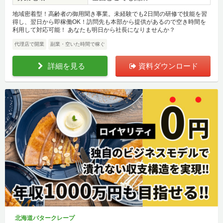
地域密着型！高齢者の御用聞き事業。未経験でも2日間の研修で技能を習
得し、翌日から即稼働OK！訪問先も本部から提供があるので空き時間を
利用して対応可能！ あなたも明日から社長になりませんか？
代理店で開業
副業・空いた時間で稼ぐ
詳細を見る
資料ダウンロード
北海道バタークレープ