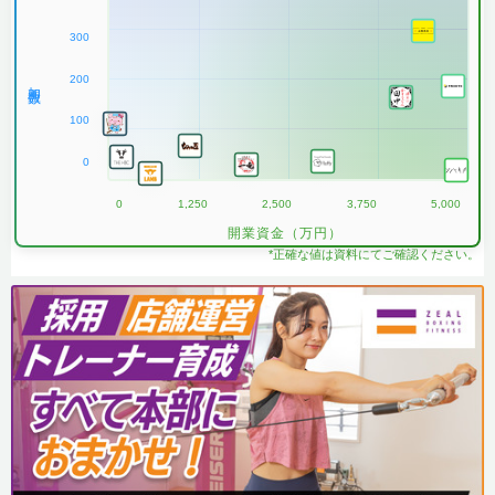
300
200
加盟数
100
0
0
1,250
2,500
3,750
5,000
開業資金（万円）
*正確な値は資料にてご確認ください。