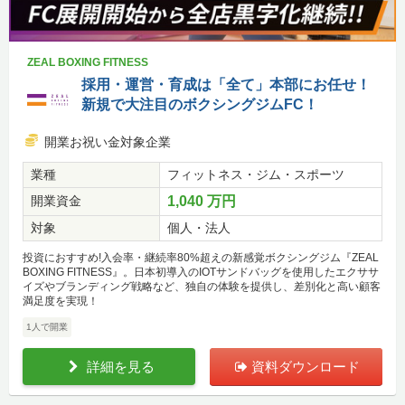
ZEAL BOXING FITNESS
採用・運営・育成は「全て」本部にお任せ！
新規で大注目のボクシングジムFC！
開業お祝い金対象企業
業種
フィットネス・ジム・スポーツ
開業資金
1,040 万円
対象
個人・法人
投資におすすめ!入会率・継続率80%超えの新感覚ボクシングジム『ZEAL
BOXING FITNESS』。日本初導入のIOTサンドバッグを使用したエクササ
イズやブランディング戦略など、独自の体験を提供し、差別化と高い顧客
満足度を実現！
1人で開業
詳細を見る
資料ダウンロード