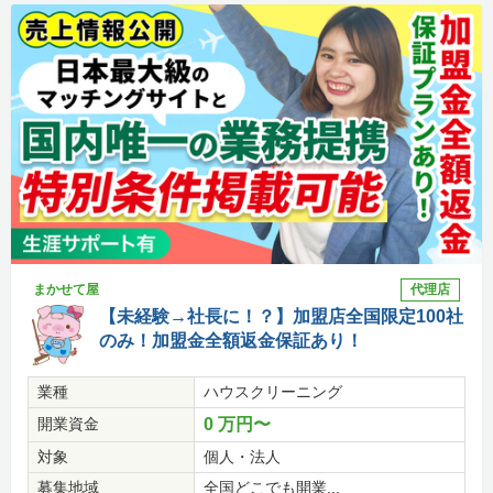
まかせて屋
代理店
【未経験→社長に！？】加盟店全国限定100社
のみ！加盟金全額返金保証あり！
業種
ハウスクリーニング
開業資金
0 万円〜
対象
個人・法人
募集地域
全国どこでも開業...