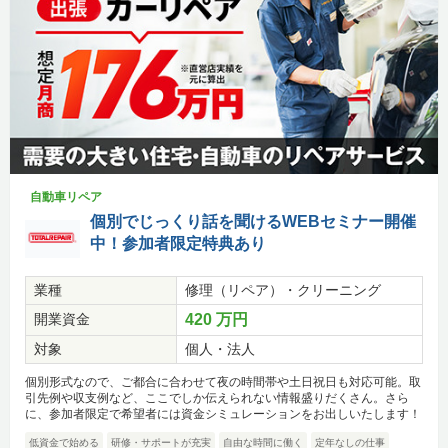
自動車リペア
個別でじっくり話を聞けるWEBセミナー開催
中！参加者限定特典あり
業種
修理（リペア）・クリーニング
開業資金
420 万円
対象
個人・法人
個別形式なので、ご都合に合わせて夜の時間帯や土日祝日も対応可能。取
引先例や収支例など、ここでしか伝えられない情報盛りだくさん。さら
に、参加者限定で希望者には資金シミュレーションをお出しいたします！
低資金で始める
研修・サポートが充実
自由な時間に働く
定年なしの仕事