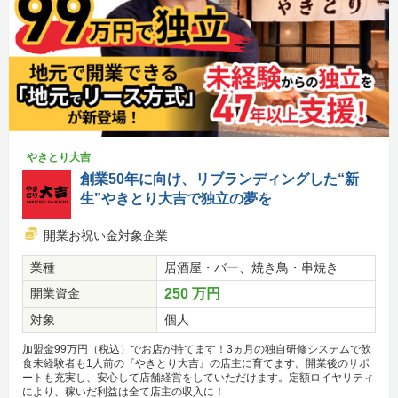
やきとり大吉
創業50年に向け、リブランディングした“新
生”やきとり大吉で独立の夢を
開業お祝い金対象企業
業種
居酒屋・バー、焼き鳥・串焼き
開業資金
250 万円
対象
個人
加盟金99万円（税込）でお店が持てます！3ヵ月の独自研修システムで飲
食未経験者も1人前の『やきとり大吉』の店主に育てます。開業後のサポ
ートも充実し、安心して店舗経営をしていただけます。定額ロイヤリティ
により、稼いだ利益は全て店主の収入に！