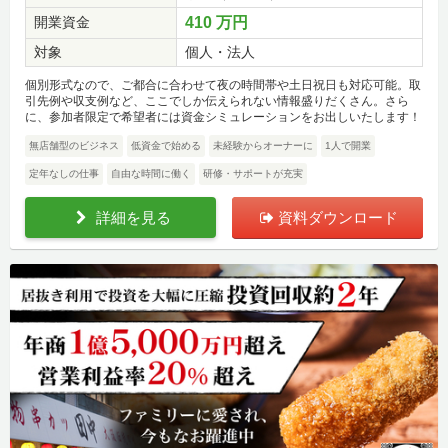
開業資金
410 万円
対象
個人・法人
個別形式なので、ご都合に合わせて夜の時間帯や土日祝日も対応可能。取
引先例や収支例など、ここでしか伝えられない情報盛りだくさん。さら
に、参加者限定で希望者には資金シミュレーションをお出しいたします！
無店舗型のビジネス
低資金で始める
未経験からオーナーに
1人で開業
定年なしの仕事
自由な時間に働く
研修・サポートが充実
詳細を見る
資料ダウンロード