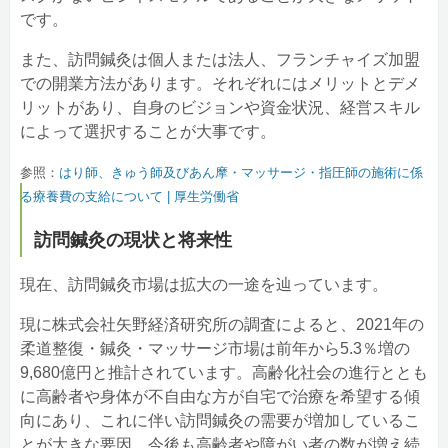
です。
また、訪問鍼灸は個人または法人、フランチャイズ加盟
での開業方法があります。それぞれにはメリットとデメ
リットがあり、自身のビジョンや資金状況、経営スキル
によって選択することが大事です。
参照：
はり師、きゅう師及びあん摩・マッサージ・指圧師の施術に係
る療養費の支給について | 厚生労働省
訪問鍼灸の現状と将来性
現在、訪問鍼灸市場は拡大の一途を辿っています。
現に株式会社矢野経済研究所の調査によると、2021年の
柔道整復・鍼灸・マッサージ市場は前年から5.3％増の
9,680億円と推計されています。高齢化社会の進行ととも
に高齢者や身体が不自由な方が自宅で治療を希望する傾
向にあり、これに伴い訪問鍼灸の需要が増加しているこ
とが大きな要因。今後も高齢者や障がい者の数が増え続