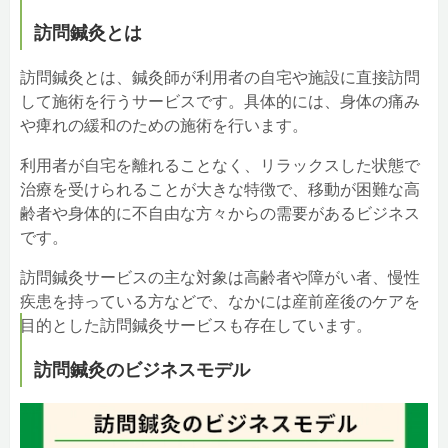
需要のある地域で開業する
訪問鍼灸とは
効果的な集客施策を実施する
レセコン（レセプトコンピューター）を導入する
訪問鍼灸とは、鍼灸師が利用者の自宅や施設に直接訪問
訪問鍼灸開業の成功にはフランチャイズ加盟も効果的！
して施術を行うサービスです。具体的には、身体の痛み
からだ元気治療院
や痺れの緩和のための施術を行います。
日本訪問マッサージ協会
訪問鍼灸開業のまとめ
利用者が自宅を離れることなく、リラックスした状態で
治療を受けられることが大きな特徴で、移動が困難な高
齢者や身体的に不自由な方々からの需要があるビジネス
です。
訪問鍼灸サービスの主な対象は高齢者や障がい者、慢性
疾患を持っている方などで、なかには産前産後のケアを
目的とした訪問鍼灸サービスも存在しています。
訪問鍼灸のビジネスモデル