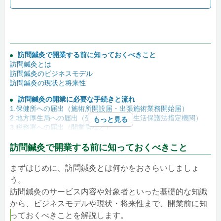
訪問鍼灸で開業する前に知っておくべきこと
訪問鍼灸とは
訪問鍼灸のビジネスモデル
訪問鍼灸の現状と将来性
訪問鍼灸の開業に必要な手続きと流れ
1.保健所への届出（施術所開設届・出張施術業務開始届）
2.地方厚生局への届出（受領委任制度・生活保護法指定機関）
もっと見る
3.税務署への届出（開業届など）
訪問鍼灸の開業に必要な資金
訪問鍼灸で開業する前に知っておくべきこと
開業資金（初期費用）
運営資金
まずはじめに、訪問鍼灸とは何かをおさらいしましょ
訪問鍼灸の開業に必要な資格
う。
訪問鍼灸のサービス内容や対象者といった基礎的な知識
訪問鍼灸の開業における集客方法
から、ビジネスモデルや現状・将来性まで、開業前に知
訪問鍼灸の開業を成功させるためのポイント
っておくべきことを解説します。
独自の強みを明確にする