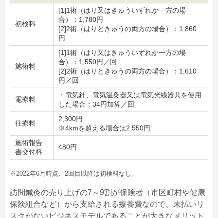
[1]1術（はり又はきゅういずれか一方の場
合）：1,780円
初検料
[2]2術（はりときゅうの両方の場合）：1,860
円
[1]1術（はり又はきゅういずれか一方の場
合）：1,550円／回
施術料
[2]2術（はりときゅうの両方の場合）：1,610
円／回
・電気針、電気温灸器又は電気光線器具を使用
電療料
した場合：34円加算／回
2,300円
往療料
※4kmを超える場合は2,550円
施術報告
480円
書交付料
※2022年6月時点、2回目以降は初検料なし。
訪問鍼灸の売り上げの7～9割が保険者（市区町村や健康
保険組合など）から支給される療養費なので、未払いリ
スクがないビジネスモデルであることが大きなメリット