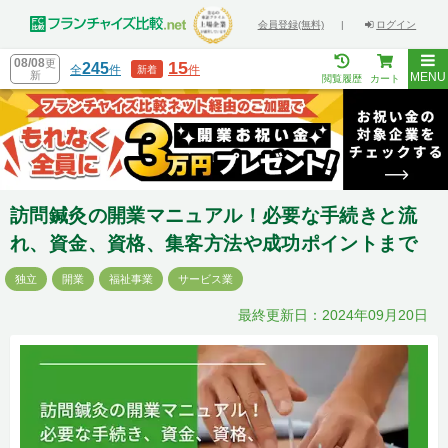
会員登録(無料)
|
ログイン
08/08
更
15
245
全
件
件
新着
新
MENU
閲覧履歴
カート
訪問鍼灸の開業マニュアル！必要な手続きと流
れ、資金、資格、集客方法や成功ポイントまで
独立
開業
福祉事業
サービス業
最終更新日：2024年09月20日