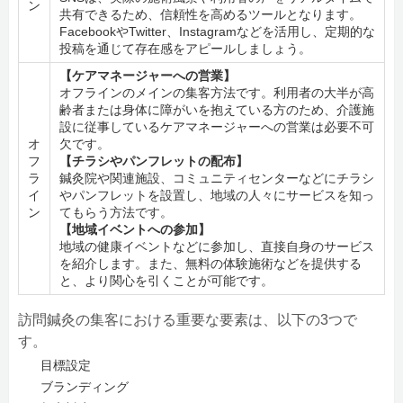
ン
共有できるため、信頼性を高めるツールとなります。
FacebookやTwitter、Instagramなどを活用し、定期的な
投稿を通じて存在感をアピールしましょう。
【ケアマネージャーへの営業】
オフラインのメインの集客方法です。利用者の大半が高
齢者または身体に障がいを抱えている方のため、介護施
設に従事しているケアマネージャーへの営業は必要不可
オ
欠です。
フ
【チラシやパンフレットの配布】
ラ
鍼灸院や関連施設、コミュニティセンターなどにチラシ
イ
やパンフレットを設置し、地域の人々にサービスを知っ
ン
てもらう方法です。
【地域イベントへの参加】
地域の健康イベントなどに参加し、直接自身のサービス
を紹介します。また、無料の体験施術などを提供する
と、より関心を引くことが可能です。
訪問鍼灸の集客における重要な要素は、以下の3つで
す。
目標設定
ブランディング