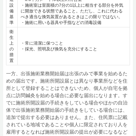
設
・施術室は室面積の7分の1以上に相当する部分を外気
備
に開放できる状態であること。ただし、これに代わる
基
べき適当な換気装置があるときはこの限りではない。
準
・施術に用いる器具や手指などの消毒設備
衛
生
上
・常に清潔に保つこと
の
・採光、照明及び換気を充分にすること
措
置
一方、出張施術業務開始届は出張のみで事業を始めるた
めの届出です。施術所開設届とは異なり事業所などを住
所として登録することはできないため、個人が自宅を拠
点に訪問鍼灸を始める場合に必要な届出になります。す
でに施術所開設届の手続きをしている場合やほかの自治
体で出張施術業務開始届の手続きをしている場合には、
追加で提出する必要はありません。また、住民票に記載
されている地域であることや個人に限定されており人を
雇用するとなれば施術所開設届の提出が必要になるなど