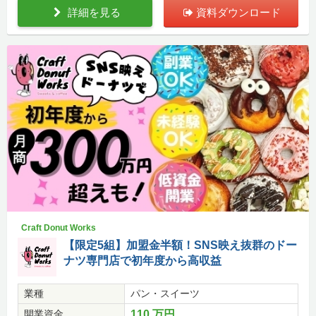
詳細を見る
資料ダウンロード
Craft Donut Works
【限定5組】加盟金半額！SNS映え抜群のドー
ナツ専門店で初年度から高収益
業種
パン・スイーツ
開業資金
110 万円