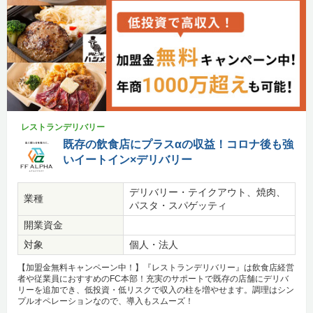
レストランデリバリー
既存の飲食店にプラスαの収益！コロナ後も強
いイートイン×デリバリー
デリバリー・テイクアウト、焼肉、
業種
パスタ・スパゲッティ
開業資金
対象
個人・法人
【加盟金無料キャンペーン中！】『レストランデリバリー』は飲食店経営
者や従業員におすすめのFC本部！充実のサポートで既存の店舗にデリバ
リーを追加でき、低投資・低リスクで収入の柱を増やせます。調理はシン
プルオペレーションなので、導入もスムーズ！