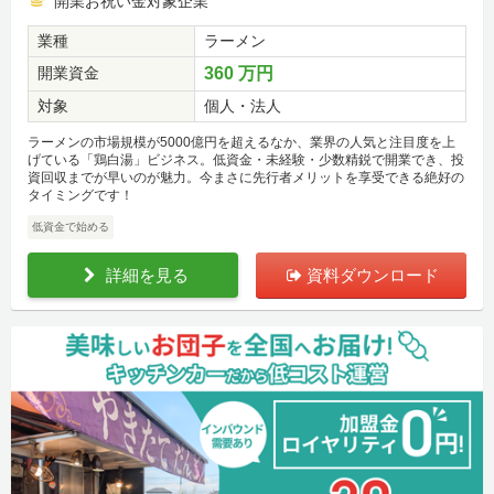
開業お祝い金対象企業
業種
ラーメン
開業資金
360 万円
対象
個人・法人
ラーメンの市場規模が5000億円を超えるなか、業界の人気と注目度を上
げている「鶏白湯」ビジネス。低資金・未経験・少数精鋭で開業でき、投
資回収までが早いのが魅力。今まさに先行者メリットを享受できる絶好の
タイミングです！
低資金で始める
詳細を見る
資料ダウンロード