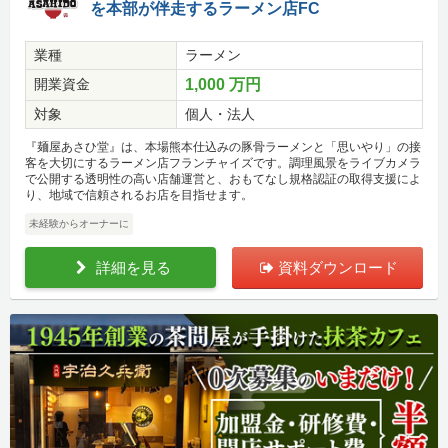
を本部が伴走するラーメン店FC
業種
ラーメン
開業資金
1,000 万円
対象
個人・法人
『麺屋あさひ堂』は、本場熊本仕込みの豚骨ラーメンと「思いやり」の接
客を大切にするラーメン店フランチャイズです。調理風景をライブカメラ
で公開する透明性の高い店舗運営と、おもてなし規格認証の取得支援によ
り、地域で信頼されるお店を目指せます。
未経験からオーナーに
詳細を見る
資料ダウンロード