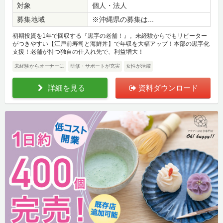
対象
個人・法人
募集地域
※沖縄県の募集は...
初期投資を1年で回収する『黒字の老舗！』。未経験からでもリピーター
がつきやすい【江戸前寿司と海鮮丼】で年収を大幅アップ！本部の黒字化
支援！老舗が持つ独自の仕入れ先で、利益増大！
未経験からオーナーに
研修・サポートが充実
女性が活躍
詳細を見る
資料ダウンロード