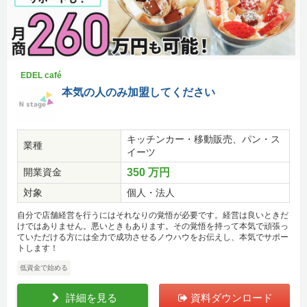
EDEL café
本気の人のみ加盟してください
キッチンカー・移動販売、パン・ス
業種
イーツ
開業資金
350 万円
対象
個人・法人
自分で店舗経営を行うにはそれなりの覚悟が必要です。経営は良いときだ
けではありません。悪いときもあります。その覚悟を持って本気で頑張っ
ていただける方には全力で成功させるノウハウをお伝えし、本気でサポー
トします！
低資金で始める
詳細を見る
資料ダウンロード