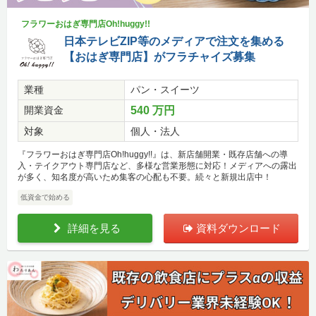
フラワーおはぎ専門店Oh!huggy!!
日本テレビZIP等のメディアで注文を集める
【おはぎ専門店】がフラチャイズ募集
業種
パン・スイーツ
開業資金
540 万円
対象
個人・法人
『フラワーおはぎ専門店Oh!huggy!!』は、新店舗開業・既存店舗への導
入・テイクアウト専門店など、多様な営業形態に対応！メディアへの露出
が多く、知名度が高いため集客の心配も不要。続々と新規出店中！
低資金で始める
詳細を見る
資料ダウンロード