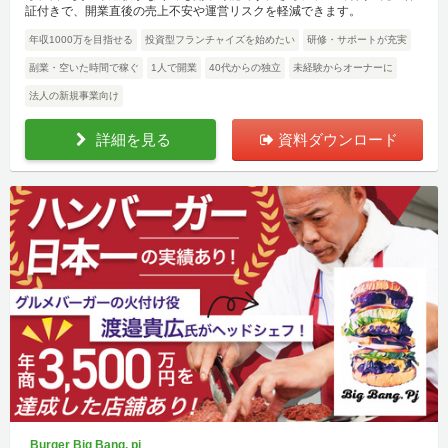
証付きで、開業直後の売上不安や運営リスクを軽減できます。
年収1000万を目指せる
投資型フランチャイズを始めたい
研修・サポートが充実
副業・空いた時間で稼ぐ
1人で開業
40代からの独立
未経験からオーナーに
法人の新規事業向け
詳細を見る
資料ダウンロード
Burger Big Bang. pj