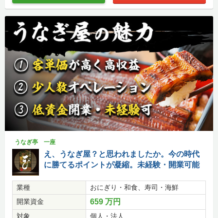
うなぎ亭 一座
え、うなぎ屋？と思われましたか。今の時代
に勝てるポイントが凝縮。未経験・開業可能
業種
おにぎり・和食、寿司・海鮮
開業資金
659 万円
対象
個人・法人