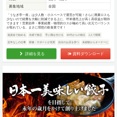
募集地域
全国
「うなぎ亭一座」は少人数・小スペースで運営が可能！さらに廃棄ロスも
少ないので経費を大幅に削減できる上に、坪単価売上が高く高収益が期待
できます！営業効率・事業経費・物理的ロスが極めて高い次元でバランス
が取れている、まさに理想の飲食業です！
低資金で始める
夫婦で独立
手に職を付ける
40代からの独立
1人で開業
定年なしの仕事
研修・サポートが充実
自分のお店を持つ
未経験からオーナーに
詳細を見る
資料ダウンロード