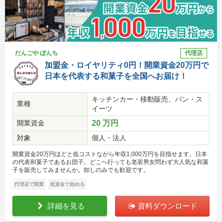
だんごや ぽんち
代理店
加盟金・ロイヤリティ0円！開業資金20万円で
日本を代表する和菓子を全国へお届け！
キッチンカー・移動販売、パン・ス
業種
イーツ
開業資金
20 万円
対象
個人・法人
開業資金20万円ほどと低コストながら年収1,000万円を目指せます。日本
の代表和菓子であるお団子。どこへ行っても老若男女問わず大人気な和菓
子を販売してみませんか。卸しのみでも歓迎です。
代理店で開業
低資金で始める
詳細を見る
資料ダウンロード