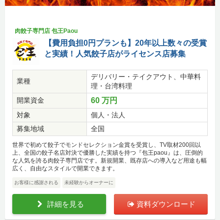
肉餃子専門店 包王Paou
【費用負担0円プランも】20年以上数々の受賞
と実績！人気餃子店がライセンス店募集
デリバリー・テイクアウト、中華料
業種
理・台湾料理
開業資金
60 万円
対象
個人・法人
募集地域
全国
世界で初めて餃子でモンドセレクション金賞を受賞し、TV取材200回以
上、全国の餃子名店対決で優勝した実績を持つ『包王paou』は、圧倒的
な人気を誇る肉餃子専門店です。新規開業、既存店への導入など用途も幅
広く、自由なスタイルで開業できます。
お客様に感謝される
未経験からオーナーに
詳細を見る
資料ダウンロード