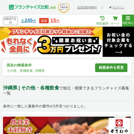
会員登録(無料)
|
ログイン
08/07
更
15
245
全
件
件
新着
新
MENU
閲覧履歴
カート
現在の検索条件
検索条件を変更
その他・各種飲食, 沖縄県
沖縄県 | その他・各種飲食
で独立・開業できるフランチャイズ募集
一覧
条件に一致した募集中の案件が1件見つかりました。