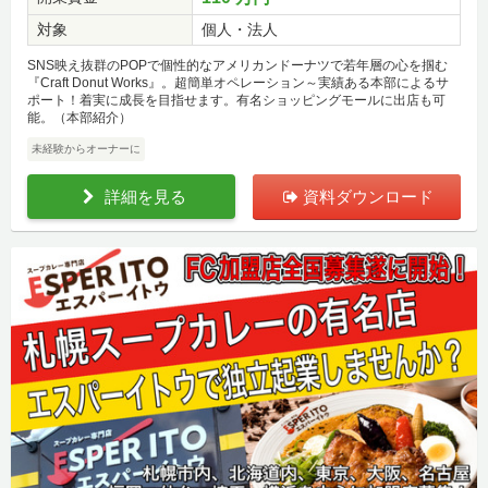
対象
個人・法人
SNS映え抜群のPOPで個性的なアメリカンドーナツで若年層の心を掴む
『Craft Donut Works』。超簡単オペレーション～実績ある本部によるサ
ポート！着実に成長を目指せます。有名ショッピングモールに出店も可
能。（本部紹介）
未経験からオーナーに
詳細を見る
資料ダウンロード