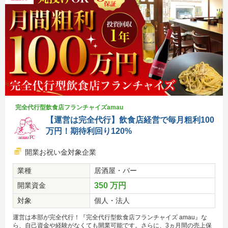
完全代行型飲食店フランチャイズamau
【運営は完全代行】飲食店経営で毎月粗利100
万円！期待利回り120%
開業お祝い金対象企業
業種
居酒屋・バー
開業資金
350 万円
対象
個人・法人
運営は本部が完全代行！『完全代行型飲食店フランチャイズ amau』な
ら、自己資金や経験がなくても開業可能です。さらに、3ヵ月間の売上保