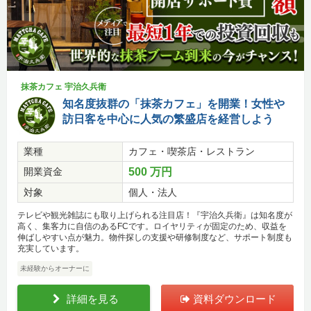
抹茶カフェ 宇治久兵衛
知名度抜群の「抹茶カフェ」を開業！女性や
訪日客を中心に人気の繁盛店を経営しよう
業種
カフェ・喫茶店・レストラン
開業資金
500 万円
対象
個人・法人
テレビや観光雑誌にも取り上げられる注目店！『宇治久兵衛』は知名度が
高く、集客力に自信のあるFCです。ロイヤリティが固定のため、収益を
伸ばしやすい点が魅力。物件探しの支援や研修制度など、サポート制度も
充実しています。
未経験からオーナーに
詳細を見る
資料ダウンロード