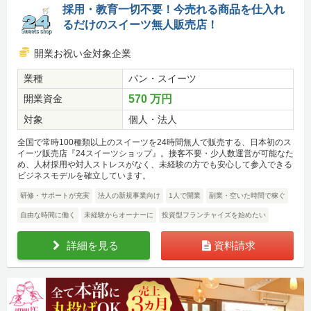
採用・教育一切不要！今売れる商品を仕入れ
るだけのスイーツ無人販売店！
開業お祝い金対象企業
業種
パン・スイーツ
開業資金
570 万円
対象
個人・法人
全国で常時100種類以上のスイーツを24時間無人で販売する、日本初のス
イーツ販売店『24スイーツショップ』。接客不要・少人数運営が可能なた
め、人材採用や対人ストレスがなく、未経験の方でも安心して参入できる
ビジネスモデルを確立しています。
研修・サポートが充実
法人の新規事業向け
1人で開業
副業・空いた時間で稼ぐ
自由な時間に働く
未経験からオーナーに
投資型フランチャイズを始めたい
詳細を見る
資料請求