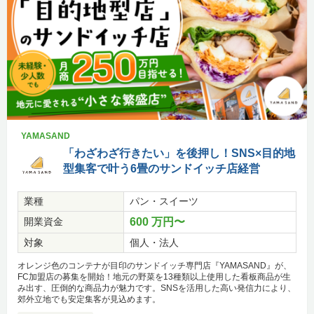
YAMASAND
「わざわざ行きたい」を後押し！SNS×目的地
型集客で叶う6畳のサンドイッチ店経営
業種
パン・スイーツ
開業資金
600 万円〜
対象
個人・法人
オレンジ色のコンテナが目印のサンドイッチ専門店『YAMASAND』が、
FC加盟店の募集を開始！地元の野菜を13種類以上使用した看板商品が生
み出す、圧倒的な商品力が魅力です。SNSを活用した高い発信力により、
郊外立地でも安定集客が見込めます。