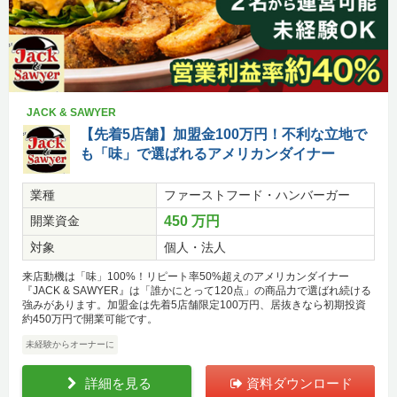
JACK & SAWYER
【先着5店舗】加盟金100万円！不利な立地で
も「味」で選ばれるアメリカンダイナー
業種
ファーストフード・ハンバーガー
開業資金
450 万円
対象
個人・法人
来店動機は「味」100%！リピート率50%超えのアメリカンダイナー
『JACK & SAWYER』は「誰かにとって120点」の商品力で選ばれ続ける
強みがあります。加盟金は先着5店舗限定100万円、居抜きなら初期投資
約450万円で開業可能です。
未経験からオーナーに
詳細を見る
資料ダウンロード