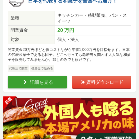
日本を代表する和菓子を全国へお届け！
キッチンカー・移動販売、パン・ス
業種
イーツ
開業資金
20 万円
対象
個人・法人
開業資金20万円ほどと低コストながら年収1,000万円を目指せます。日本
の代表和菓子であるお団子。どこへ行っても老若男女問わず大人気な和菓
子を販売してみませんか。卸しのみでも歓迎です。
代理店で開業
低資金で始める
詳細を見る
資料ダウンロード
新着