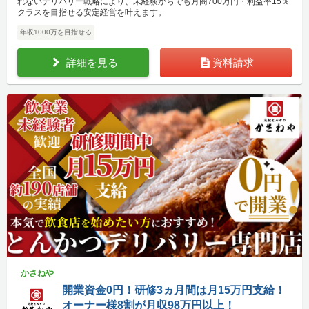
れないデリバリー戦略により、未経験からでも月商700万円・利益率15％
クラスを目指せる安定経営を叶えます。
年収1000万を目指せる
詳細を見る
資料請求
かさねや
開業資金0円！研修3ヵ月間は月15万円支給！
オーナー様8割が月収98万円以上！