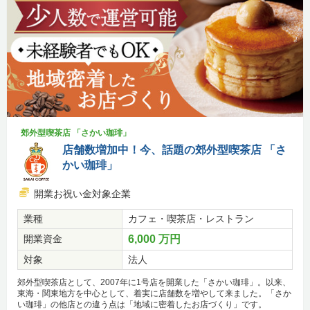
郊外型喫茶店 「さかい珈琲」
店舗数増加中！今、話題の郊外型喫茶店 「さ
かい珈琲」
開業お祝い金対象企業
業種
カフェ・喫茶店・レストラン
開業資金
6,000 万円
対象
法人
郊外型喫茶店として、2007年に1号店を開業した「さかい珈琲」。以来、
東海・関東地方を中心として、着実に店舗数を増やして来ました。「さか
い珈琲」の他店との違う点は「地域に密着したお店づくり」です。