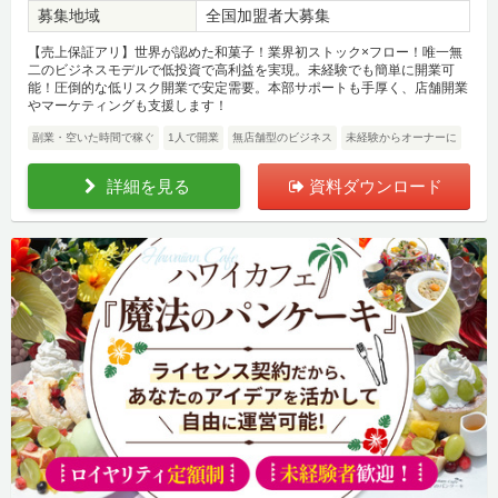
募集地域
全国加盟者大募集
【売上保証アリ】世界が認めた和菓子！業界初ストック×フロー！唯一無
二のビジネスモデルで低投資で高利益を実現。未経験でも簡単に開業可
能！圧倒的な低リスク開業で安定需要。本部サポートも手厚く、店舗開業
やマーケティングも支援します！
副業・空いた時間で稼ぐ
1人で開業
無店舗型のビジネス
未経験からオーナーに
詳細を見る
資料ダウンロード