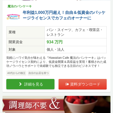
魔法のパンケーキ
年利益1,000万円超え！自由＆低資金のパッケ
ージライセンスでカフェのオーナーに
パン・スイーツ、カフェ・喫茶店・
業種
レストラン
開業資金
934 万円
対象
個人・法人
気軽にハワイ気分が味わえる『Hawaiian Cafe 魔法のパンケーキ』はパッ
ケージライセンス契約により、低資金開業＆高収益を実現！蓄積された成
功ノウハウとサポートで未経験でも独立できる注目のビジネスです！
40代からの独立
自分のお店を持つ
詳細を見る
資料ダウンロード