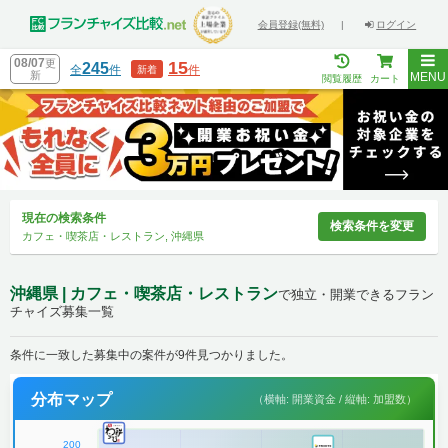
会員登録(無料)
|
ログイン
08/07
更
15
245
全
件
件
新着
新
MENU
閲覧履歴
カート
現在の検索条件
検索条件を変更
カフェ・喫茶店・レストラン, 沖縄県
沖縄県 | カフェ・喫茶店・レストラン
で独立・開業できるフラン
チャイズ募集一覧
条件に一致した募集中の案件が9件見つかりました。
分布マップ
（横軸: 開業資金 / 縦軸: 加盟数）
200