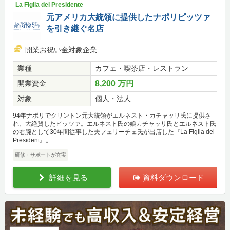
La Figlia del Presidente
元アメリカ大統領に提供したナポリピッツァ
を引き継ぐ名店
開業お祝い金対象企業
業種
カフェ・喫茶店・レストラン
開業資金
8,200 万円
対象
個人・法人
94年ナポリでクリントン元大統領がエルネスト・カチャッリ氏に提供さ
れ、大絶賛したピッツァ。エルネスト氏の娘カチャッリ氏とエルネスト氏
の右腕として30年間従事した夫フェリーチェ氏が出店した『La Figlia del
President』。
研修・サポートが充実
詳細を見る
資料ダウンロード