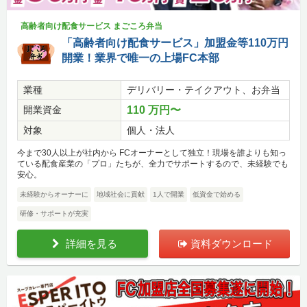
高齢者向け配食サービス まごころ弁当
「高齢者向け配食サービス」加盟金等110万円
開業！業界で唯一の上場FC本部
業種
デリバリー・テイクアウト、お弁当
開業資金
110 万円〜
対象
個人・法人
今まで30人以上が社内から FCオーナーとして独立！現場を誰よりも知っ
ている配食産業の「プロ」たちが、全力でサポートするので、未経験でも
安心。
未経験からオーナーに
地域社会に貢献
1人で開業
低資金で始める
研修・サポートが充実
詳細を見る
資料ダウンロード