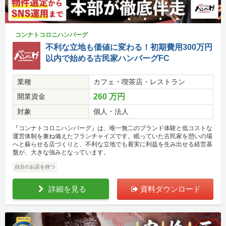
コンナトコロニハンバーグ
不利な立地も価値に変わる！初期費用300万円
以内で始める古民家ハンバーグFC
業種
カフェ・喫茶店・レストラン
開業資金
260 万円
対象
個人・法人
『コンナトコロニハンバーグ』は、唯一無二のブランド体験と低コストな
運営体制を兼ね備えたフランチャイズです。眠っていた古民家を憩いの場
へと蘇らせる店づくりと、不利な立地でも着実に利益を生み出せる経営基
盤が、大きな強みとなっています。
自分のお店を持つ
詳細を見る
資料ダウンロード