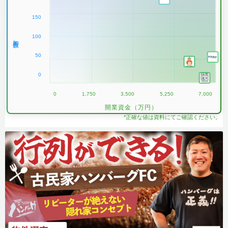
150
100
加盟数
50
0
0
1,750
3,500
5,250
7,000
開業資金（万円）
*正確な値は資料にてご確認ください。