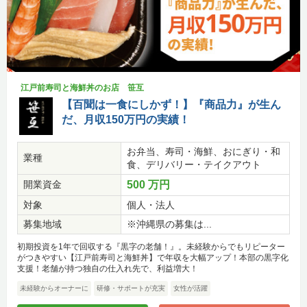
江戸前寿司と海鮮丼のお店 笹互
【百聞は一食にしかず！】『商品力』が生ん
だ、月収150万円の実績！
お弁当、寿司・海鮮、おにぎり・和
業種
食、デリバリー・テイクアウト
開業資金
500 万円
対象
個人・法人
募集地域
※沖縄県の募集は...
初期投資を1年で回収する『黒字の老舗！』。未経験からでもリピーター
がつきやすい【江戸前寿司と海鮮丼】で年収を大幅アップ！本部の黒字化
支援！老舗が持つ独自の仕入れ先で、利益増大！
未経験からオーナーに
研修・サポートが充実
女性が活躍