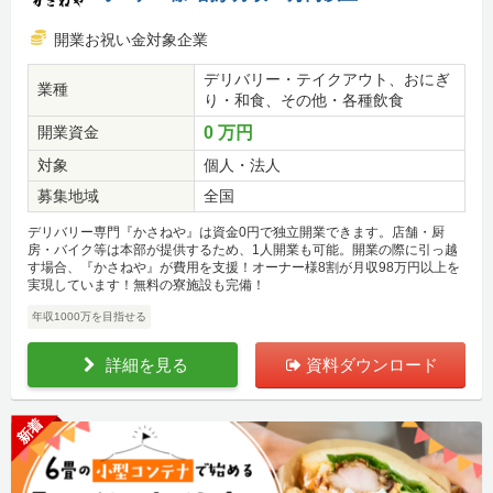
開業お祝い金対象企業
デリバリー・テイクアウト、おにぎ
業種
り・和食、その他・各種飲食
開業資金
0 万円
対象
個人・法人
募集地域
全国
デリバリー専門『かさねや』は資金0円で独立開業できます。店舗・厨
房・バイク等は本部が提供するため、1人開業も可能。開業の際に引っ越
す場合、『かさねや』が費用を支援！オーナー様8割が月収98万円以上を
実現しています！無料の寮施設も完備！
年収1000万を目指せる
詳細を見る
資料ダウンロード
新着