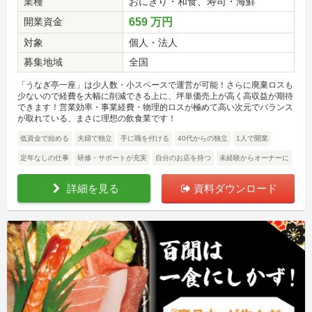
業種
おにぎり・和食、寿司・海鮮
開業資金
659 万円
対象
個人・法人
募集地域
全国
「うなぎ亭一座」は少人数・小スペースで運営が可能！さらに廃棄ロスも
少ないので経費を大幅に削減できる上に、坪単価売上が高く高収益が期待
できます！営業効率・事業経費・物理的ロスが極めて高い次元でバランス
が取れている、まさに理想の飲食業です！
低資金で始める
夫婦で独立
手に職を付ける
40代からの独立
1人で開業
定年なしの仕事
研修・サポートが充実
自分のお店を持つ
未経験からオーナーに
詳細を見る
資料ダウンロード