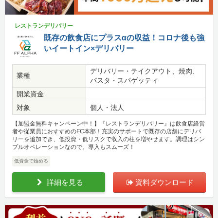
レストランデリバリー
既存の飲食店にプラスαの収益！コロナ後も強
いイートイン×デリバリー
デリバリー・テイクアウト、焼肉、
業種
パスタ・スパゲッティ
開業資金
対象
個人・法人
【加盟金無料キャンペーン中！】『レストランデリバリー』は飲食店経営
者や従業員におすすめのFC本部！充実のサポートで既存の店舗にデリバ
リーを追加でき、低投資・低リスクで収入の柱を増やせます。調理はシン
プルオペレーションなので、導入もスムーズ！
低資金で始める
詳細を見る
資料ダウンロード