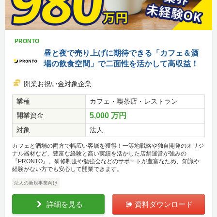
PRONTO
昼と夜で売り上げに期待できる「カフェ＆酒
場の飲食空間」で二面性を活かして高収益！
開業お祝い金対象企業
業種
カフェ・喫茶店・レストラン
開業資金
5,000 万円
対象
法人
カフェと酒場の両方で幅広い客層を獲得！一等地戦略や独自開発のオリジ
ナル器材など、豊富な経験と高い実績を活かした店舗運営が強みの
『PRONTO』。研修制度や勉強会などのサポートが豊富なため、知識や
経験がない方でも安心して開業できます。
法人の新規事業向け
詳細を見る
資料ダウンロード