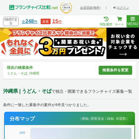
会員登録(無料)
|
ログイン
08/07
更
15
248
全
件
件
新着
新
MENU
閲覧履歴
カート
現在の検索条件
検索条件を変更
うどん・そば, 沖縄県
沖縄県 | うどん・そば
で独立・開業できるフランチャイズ募集一覧
条件に一致した募集中の案件が4件見つかりました。
分布マップ
（横軸: 開業資金 / 縦軸: 加盟数）
200