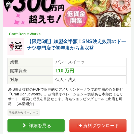
Craft Donut Works
【限定5組】加盟金半額！SNS映え抜群のドー
ナツ専門店で初年度から高収益
業種
パン・スイーツ
開業資金
110 万円
対象
個人・法人
SNS映え抜群のPOPで個性的なアメリカンドーナツで若年層の心を掴む
『Craft Donut Works』。超簡単オペレーション～実績ある本部によるサ
ポート！着実に成長を目指せます。有名ショッピングモールに出店も可
能。（本部紹介）
未経験からオーナーに
詳細を見る
資料ダウンロード