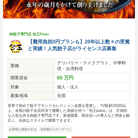
肉餃子専門店 包王Paou
【費用負担0円プランも】20年以上数々の受賞
と実績！人気餃子店がライセンス店募集
デリバリー・テイクアウト、中華料
業種
理・台湾料理
開業資金
60 万円
対象
個人・法人
募集地域
全国
世界で初めて餃子でモンドセレクション金賞を受賞し、TV取材200回以
上、全国の餃子名店対決で優勝した実績を持つ『包王paou』は、圧倒的
な人気を誇る肉餃子専門店です。新規開業、既存店への導入など用途も幅
広く、自由なスタイルで開業できます。
お客様に感謝される
未経験からオーナーに