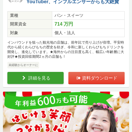
YouTuber、インフルエンサーからも大絶賛
業種
パン・スイーツ
開業資金
714 万円
対象
個人・法人
インバウンドを狙った観光地の店舗は、前年比で売り上げが倍増。平安時
代から続くわらびもちの歴史を紡ぎ、令和に新しくわらびもちドリンクを
開発し、進化しています。★海外からの注目度も高く、幅広い年齢層に大
好評★投資回収期間2ヵ月の店舗も！
未経験からオーナーに
詳細を見る
資料ダウンロード