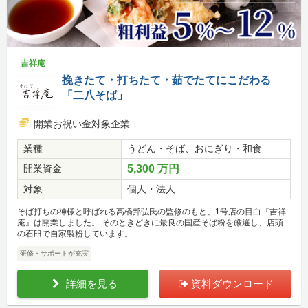
吉祥庵
挽きたて・打ちたて・茹でたてにこだわる
「二八そば」
開業お祝い金対象企業
業種
うどん・そば、おにぎり・和食
開業資金
5,300 万円
対象
個人・法人
そば打ちの神様と呼ばれる高橋邦弘氏の監修のもと、1号店の目白『吉祥
庵』は開業しました。 そのときどきに最良の国産そば粉を厳選し、店頭
の石臼で自家製粉しています。
研修・サポートが充実
詳細を見る
資料ダウンロード