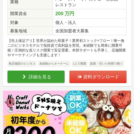
業種
レストラン
開業資金
200 万円
対象
個人・法人
募集地域
全国加盟者大募集
【売上保証アリ】世界が認めた和菓子！業界初ストック×フロー！唯一無
二のビジネスモデルで低投資で高利益を実現。未経験でも簡単に開業可
能！圧倒的な低リスク開業で安定需要。本部サポートも手厚く、店舗開業
やマーケティングも支援します！
無店舗型のビジネス
未経験からオーナーに
1人で開業
副業・空いた時間で稼ぐ
詳細を見る
資料ダウンロード