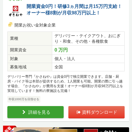
開業資金0円！研修3ヵ月間は月15万円支給！
オーナー様8割が月収98万円以上！
開業お祝い金対象企業
デリバリー・テイクアウト、おにぎ
業種
り・和食、その他・各種飲食
開業資金
0 万円
対象
個人・法人
募集地域
全国
デリバリー専門『かさねや』は資金0円で独立開業できます。店舗・厨
房・バイク等は本部が提供するため、1人開業も可能。開業の際に引っ越
す場合、『かさねや』が費用を支援！オーナー様8割が月収98万円以上を
実現しています！無料の寮施設も完備！
年収1000万を目指せる
詳細を見る
資料ダウンロード
新着