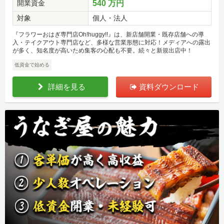
開業資金
540 万円
対象
個人・法人
『フラワーおはぎ専門店Oh!huggy!!』は、新店舗開業・既存店舗への導
入・テイクアウト専門店など、多様な営業形態に対応！メディアへの露出
が多く、知名度が高いため集客の心配も不要。続々と新規出店中！
低資金で始める
詳細を見る
資料ダウンロード