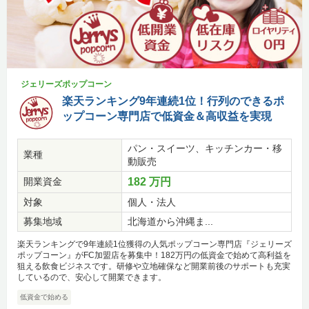
ジェリーズポップコーン
楽天ランキング9年連続1位！行列のできるポ
ップコーン専門店で低資金＆高収益を実現
パン・スイーツ、キッチンカー・移
業種
動販売
開業資金
182 万円
対象
個人・法人
募集地域
北海道から沖縄ま...
楽天ランキングで9年連続1位獲得の人気ポップコーン専門店『ジェリーズ
ポップコーン』がFC加盟店を募集中！182万円の低資金で始めて高利益を
狙える飲食ビジネスです。研修や立地確保など開業前後のサポートも充実
しているので、安心して開業できます。
低資金で始める