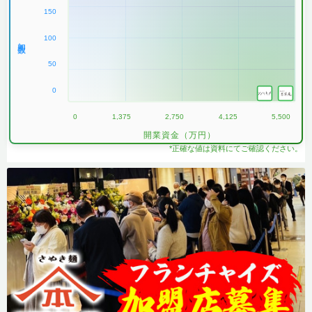
150
100
加盟数
50
0
0
1,375
2,750
4,125
5,500
開業資金（万円）
*正確な値は資料にてご確認ください。