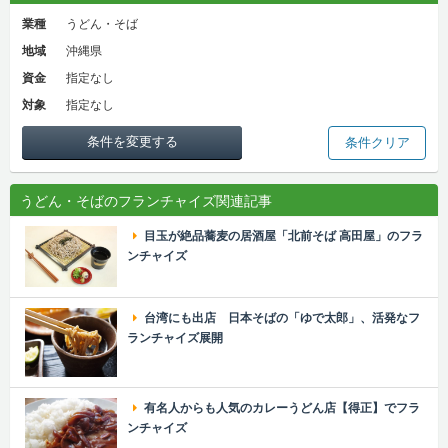
業種
うどん・そば
地域
沖縄県
資金
指定なし
対象
指定なし
条件を変更する
条件クリア
うどん・そばのフランチャイズ関連記事
目玉が絶品蕎麦の居酒屋「北前そば 高田屋」のフラ
ンチャイズ
台湾にも出店 日本そばの「ゆで太郎」、活発なフ
ランチャイズ展開
有名人からも人気のカレーうどん店【得正】でフラ
ンチャイズ