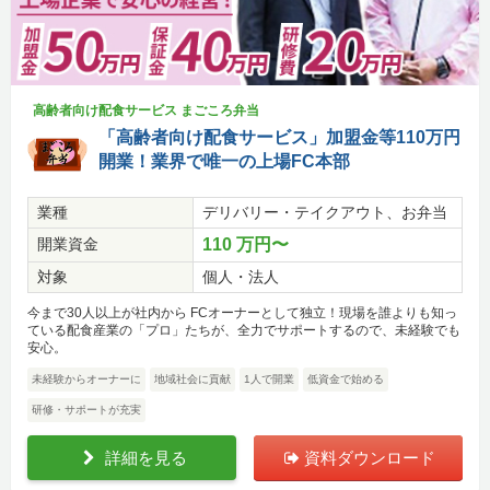
高齢者向け配食サービス まごころ弁当
「高齢者向け配食サービス」加盟金等110万円
開業！業界で唯一の上場FC本部
業種
デリバリー・テイクアウト、お弁当
開業資金
110 万円〜
対象
個人・法人
今まで30人以上が社内から FCオーナーとして独立！現場を誰よりも知っ
ている配食産業の「プロ」たちが、全力でサポートするので、未経験でも
安心。
未経験からオーナーに
地域社会に貢献
1人で開業
低資金で始める
研修・サポートが充実
詳細を見る
資料ダウンロード