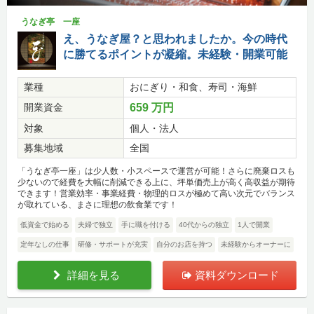
うなぎ亭 一座
え、うなぎ屋？と思われましたか。今の時代
に勝てるポイントが凝縮。未経験・開業可能
業種
おにぎり・和食、寿司・海鮮
開業資金
659 万円
対象
個人・法人
募集地域
全国
「うなぎ亭一座」は少人数・小スペースで運営が可能！さらに廃棄ロスも
少ないので経費を大幅に削減できる上に、坪単価売上が高く高収益が期待
できます！営業効率・事業経費・物理的ロスが極めて高い次元でバランス
が取れている、まさに理想の飲食業です！
低資金で始める
夫婦で独立
手に職を付ける
40代からの独立
1人で開業
定年なしの仕事
研修・サポートが充実
自分のお店を持つ
未経験からオーナーに
詳細を見る
資料ダウンロード