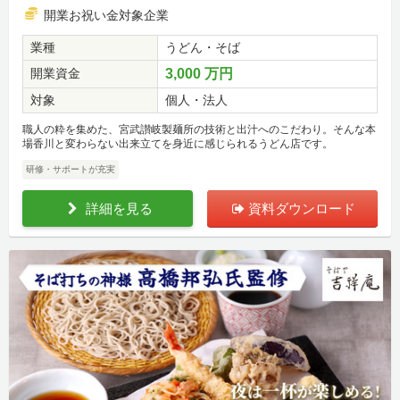
開業お祝い金対象企業
業種
うどん・そば
開業資金
3,000 万円
対象
個人・法人
職人の粋を集めた、宮武讃岐製麺所の技術と出汁へのこだわり。そんな本
場香川と変わらない出来立てを身近に感じられるうどん店です。
研修・サポートが充実
詳細を見る
資料ダウンロード