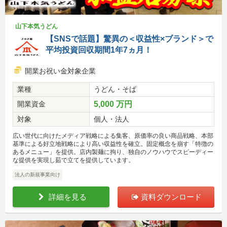
山下本気うどん
【SNSで話題】驚異の＜収益性×ブランド＞で
平均投資回収期間1年7ヵ月！
開業お祝い金対象企業
業種
うどん・そば
開業資金
5,000 万円
対象
個人・法人
広い世代に向けたメディア戦略による集客、原価率の良い商品戦略、本部
基準による好立地戦略により高い収益性を確立。固定概念を崩す「特徴の
あるメニュー」を提供。店内製麺に拘り、独自のノウハウでスピーディー
な提供を実現し茹で立てを提供しています。
法人の新規事業向け
詳細を見る
資料ダウンロード