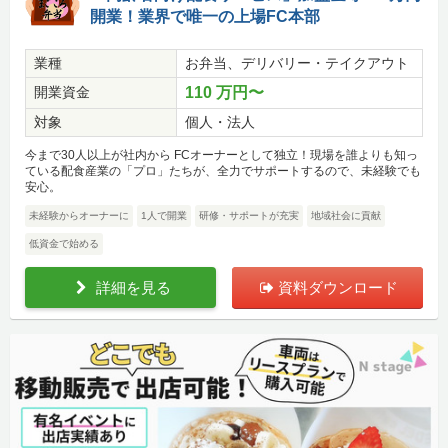
開業！業界で唯一の上場FC本部
業種
お弁当、デリバリー・テイクアウト
開業資金
110 万円〜
対象
個人・法人
今まで30人以上が社内から FCオーナーとして独立！現場を誰よりも知っ
ている配食産業の「プロ」たちが、全力でサポートするので、未経験でも
安心。
未経験からオーナーに
1人で開業
研修・サポートが充実
地域社会に貢献
低資金で始める
詳細を見る
資料ダウンロード