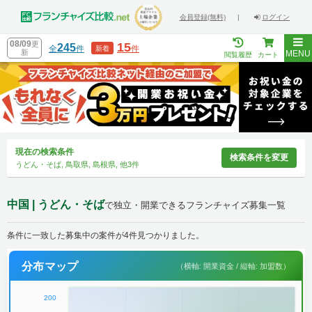
会員登録(無料)
|
ログイン
08/09
更
15
245
全
件
件
新着
新
MENU
閲覧履歴
カート
現在の検索条件
検索条件を変更
うどん・そば, 鳥取県, 島根県, 他3件
中国 | うどん・そば
で独立・開業できるフランチャイズ募集一覧
条件に一致した募集中の案件が4件見つかりました。
分布マップ
（横軸: 開業資金 / 縦軸: 加盟数）
200