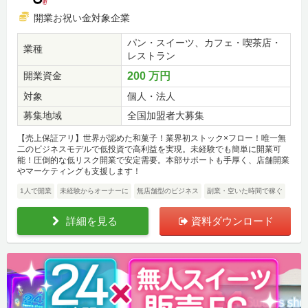
開業お祝い金対象企業
パン・スイーツ、カフェ・喫茶店・
業種
レストラン
開業資金
200 万円
対象
個人・法人
募集地域
全国加盟者大募集
【売上保証アリ】世界が認めた和菓子！業界初ストック×フロー！唯一無
二のビジネスモデルで低投資で高利益を実現。未経験でも簡単に開業可
能！圧倒的な低リスク開業で安定需要。本部サポートも手厚く、店舗開業
やマーケティングも支援します！
1人で開業
未経験からオーナーに
無店舗型のビジネス
副業・空いた時間で稼ぐ
詳細を見る
資料ダウンロード