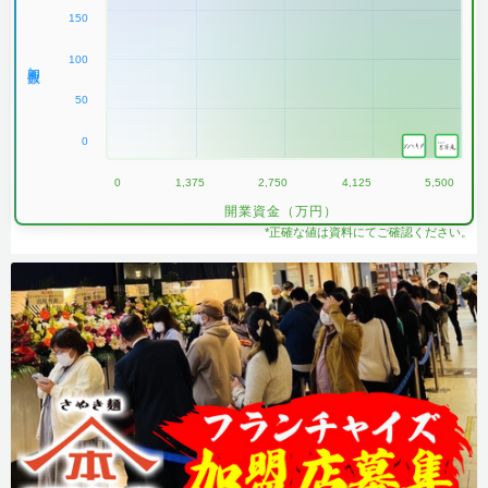
150
100
加盟数
50
0
0
1,375
2,750
4,125
5,500
開業資金（万円）
*正確な値は資料にてご確認ください。