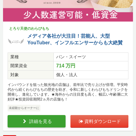
とろり天使のわらびもち
メディア各社が大注目！芸能人、大型
YouTuber、インフルエンサーからも大絶賛
業種
パン・スイーツ
開業資金
714 万円
対象
個人・法人
インバウンドを狙った観光地の店舗は、前年比で売り上げが倍増。平安時
代から続くわらびもちの歴史を紡ぎ、令和に新しくわらびもちドリンクを
開発し、進化しています。★海外からの注目度も高く、幅広い年齢層に大
好評★投資回収期間2ヵ月の店舗も！
未経験からオーナーに
詳細を見る
資料ダウンロード