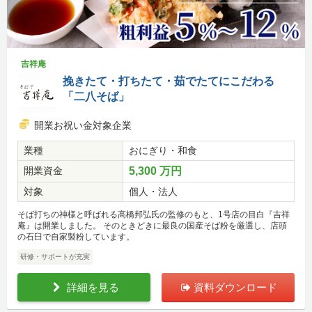
吉祥庵
挽きたて・打ちたて・茹でたてにこだわる
「二八そば」
開業お祝い金対象企業
業種
おにぎり・和食
開業資金
5,300 万円
対象
個人・法人
そば打ちの神様と呼ばれる高橋邦弘氏の監修のもと、1号店の目白『吉祥
庵』は開業しました。 そのときどきに最良の国産そば粉を厳選し、店頭
の石臼で自家製粉しています。
研修・サポートが充実
詳細を見る
資料ダウンロード