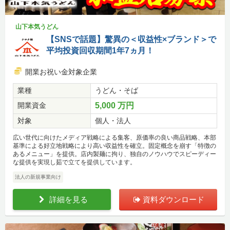
山下本気うどん
【SNSで話題】驚異の＜収益性×ブランド＞で
平均投資回収期間1年7ヵ月！
開業お祝い金対象企業
業種
うどん・そば
開業資金
5,000 万円
対象
個人・法人
広い世代に向けたメディア戦略による集客、原価率の良い商品戦略、本部
基準による好立地戦略により高い収益性を確立。固定概念を崩す「特徴の
あるメニュー」を提供。店内製麺に拘り、独自のノウハウでスピーディー
な提供を実現し茹で立てを提供しています。
法人の新規事業向け
詳細を見る
資料ダウンロード