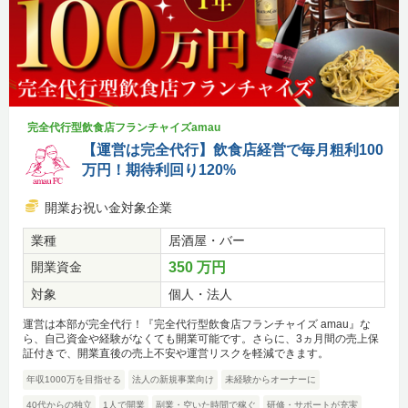
完全代行型飲食店フランチャイズamau
【運営は完全代行】飲食店経営で毎月粗利100
万円！期待利回り120%
開業お祝い金対象企業
業種
居酒屋・バー
開業資金
350 万円
対象
個人・法人
運営は本部が完全代行！『完全代行型飲食店フランチャイズ amau』な
ら、自己資金や経験がなくても開業可能です。さらに、3ヵ月間の売上保
証付きで、開業直後の売上不安や運営リスクを軽減できます。
年収1000万を目指せる
法人の新規事業向け
未経験からオーナーに
40代からの独立
1人で開業
副業・空いた時間で稼ぐ
研修・サポートが充実