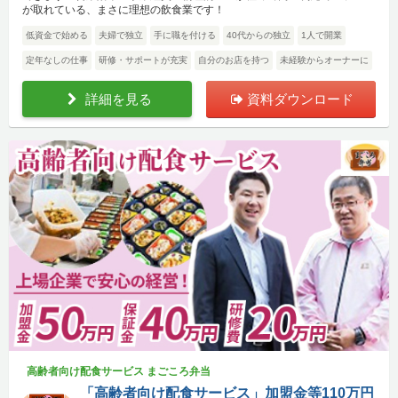
が取れている、まさに理想の飲食業です！
低資金で始める
夫婦で独立
手に職を付ける
40代からの独立
1人で開業
定年なしの仕事
研修・サポートが充実
自分のお店を持つ
未経験からオーナーに
詳細を見る
資料ダウンロード
高齢者向け配食サービス まごころ弁当
「高齢者向け配食サービス」加盟金等110万円