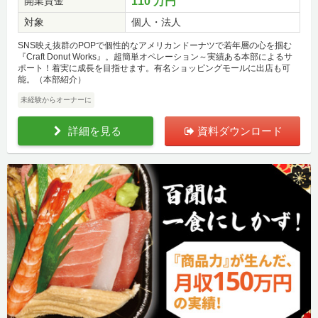
開業資金
110 万円
対象
個人・法人
SNS映え抜群のPOPで個性的なアメリカンドーナツで若年層の心を掴む
『Craft Donut Works』。超簡単オペレーション～実績ある本部によるサ
ポート！着実に成長を目指せます。有名ショッピングモールに出店も可
能。（本部紹介）
未経験からオーナーに
詳細を見る
資料ダウンロード