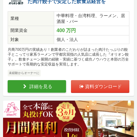
た肉汁餃子で安定した飲食店経営を
中華料理・台湾料理、ラーメン、居
業種
酒屋・バー
開業資金
400 万円
対象
個人・法人
月商700万円の実績あり！創業者のこだわりが詰まった肉汁たっぷりの餃
子とこってり家系ラーメンで宇都宮屈指の人気店に成長した『オリオン餃
子』。飲食チェーン展開の経験・実績に基づく成功ノウハウと本部の万全
サポートで長期的な安定収益を実現します。
未経験からオーナーに
詳細を見る
資料ダウンロード