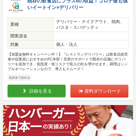
既存の飲食店にプラスαの収益！コロナ後も強
いイートイン×デリバリー
デリバリー・テイクアウト、焼肉、
業種
パスタ・スパゲッティ
開業資金
対象
個人・法人
【加盟金無料キャンペーン中！】『レストランデリバリー』は飲食店経営
者や従業員におすすめのFC本部！充実のサポートで既存の店舗にデリバ
リーを追加でき、低投資・低リスクで収入の柱を増やせます。調理はシン
プルオペレーションなので、導入もスムーズ！
低資金で始める
詳細を見る
資料ダウンロード