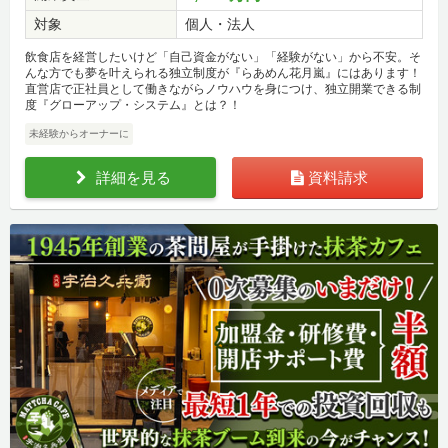
対象
個人・法人
飲食店を経営したいけど「自己資金がない」「経験がない」から不安。そ
んな方でも夢を叶えられる独立制度が『らあめん花月嵐』にはあります！
直営店で正社員として働きながらノウハウを身につけ、独立開業できる制
度『グローアップ・システム』とは？！
未経験からオーナーに
詳細を見る
資料請求