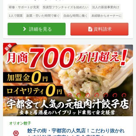
研修・サポートが充実
投資型フランチャイズを始めたい
法人の新規事業向け
1人で開業
副業・空いた時間で稼ぐ
自由な時間に働く
未経験からオーナーに
詳細を見る
資料請求
新着
オリオン餃子
餃子の街・宇都宮の人気店！こだわり抜かれ