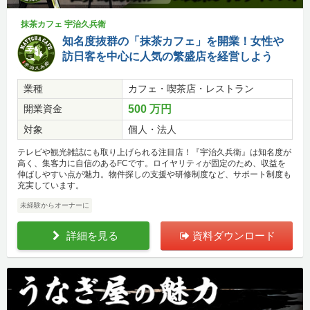
抹茶カフェ 宇治久兵衛
知名度抜群の「抹茶カフェ」を開業！女性や
訪日客を中心に人気の繁盛店を経営しよう
業種
カフェ・喫茶店・レストラン
開業資金
500 万円
対象
個人・法人
テレビや観光雑誌にも取り上げられる注目店！『宇治久兵衛』は知名度が
高く、集客力に自信のあるFCです。ロイヤリティが固定のため、収益を
伸ばしやすい点が魅力。物件探しの支援や研修制度など、サポート制度も
充実しています。
未経験からオーナーに
詳細を見る
資料ダウンロード