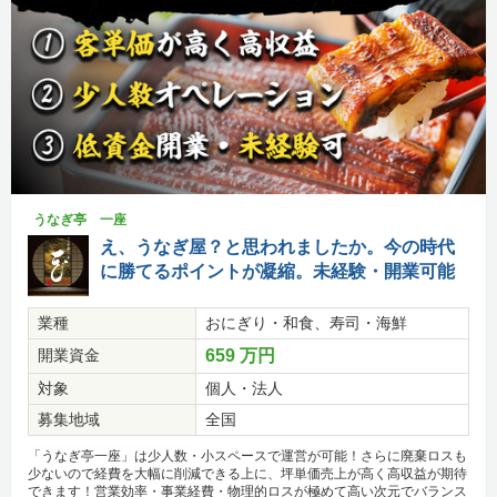
うなぎ亭 一座
え、うなぎ屋？と思われましたか。今の時代
に勝てるポイントが凝縮。未経験・開業可能
業種
おにぎり・和食、寿司・海鮮
開業資金
659 万円
対象
個人・法人
募集地域
全国
「うなぎ亭一座」は少人数・小スペースで運営が可能！さらに廃棄ロスも
少ないので経費を大幅に削減できる上に、坪単価売上が高く高収益が期待
できます！営業効率・事業経費・物理的ロスが極めて高い次元でバランス