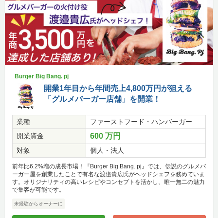
Burger Big Bang. pj
開業1年目から年間売上4,800万円が狙える
「グルメバーガー店舗」を開業！
業種
ファーストフード・ハンバーガー
開業資金
600 万円
対象
個人・法人
前年比6.2%増の成長市場！『Burger Big Bang. pj』では、伝説のグルメバ
ーガー屋を創業したことで有名な渡邉貴広氏がヘッドシェフを務めていま
す。オリジナリティの高いレシピやコンセプトを活かし、唯一無二の魅力
で集客が可能です。
未経験からオーナーに