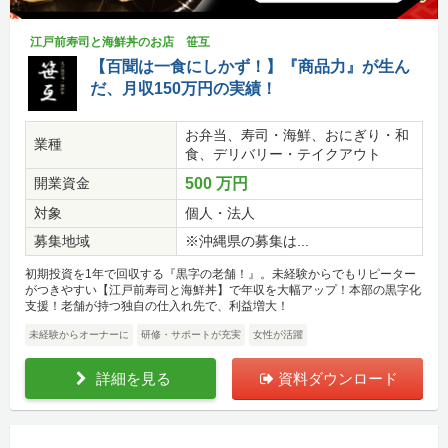
江戸前寿司と海鮮丼のお店 笹互
【百聞は一食にしかず！】『商品力』が生ん
だ、月収150万円の実績！
お弁当、寿司・海鮮、おにぎり・和
業種
食、デリバリー・テイクアウト
開業資金
500 万円
対象
個人・法人
募集地域
※沖縄県の募集は...
初期投資を1年で回収する『黒字の老舗！』。未経験からでもリピーター
がつきやすい【江戸前寿司と海鮮丼】で年収を大幅アップ！本部の黒字化
支援！老舗が持つ独自の仕入れ先で、利益増大！
未経験からオーナーに
研修・サポートが充実
女性が活躍
詳細を見る
資料ダウンロード