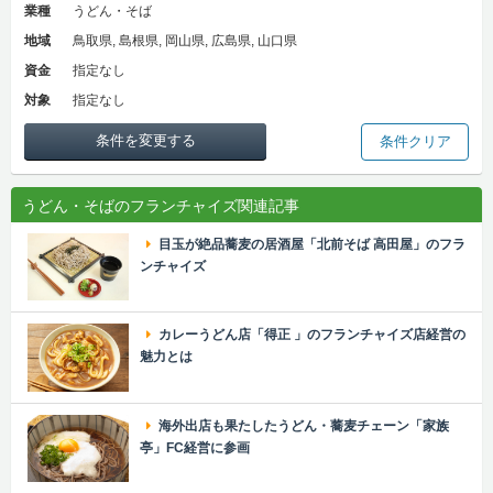
業種
うどん・そば
地域
鳥取県, 島根県, 岡山県, 広島県, 山口県
資金
指定なし
対象
指定なし
条件を変更する
条件クリア
うどん・そばのフランチャイズ関連記事
目玉が絶品蕎麦の居酒屋「北前そば 高田屋」のフラ
ンチャイズ
カレーうどん店「得正 」のフランチャイズ店経営の
魅力とは
海外出店も果たしたうどん・蕎麦チェーン「家族
亭」FC経営に参画