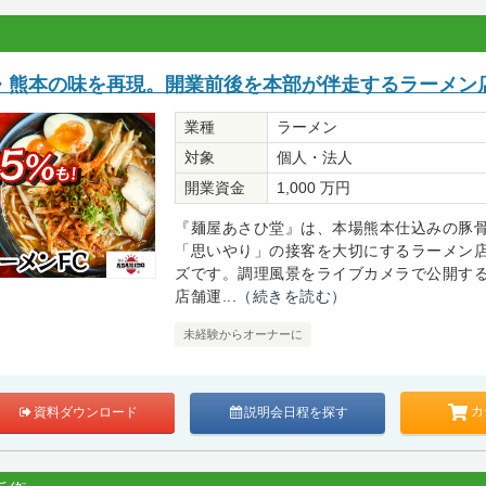
・熊本の味を再現。開業前後を本部が伴走するラーメン店
業種
ラーメン
対象
個人・法人
開業資金
1,000 万円
『麺屋あさひ堂』は、本場熊本仕込みの豚
「思いやり」の接客を大切にするラーメン
ズです。調理風景をライブカメラで公開す
店舗運...
（続きを読む）
未経験からオーナーに
カ
資料ダウンロード
説明会日程を探す