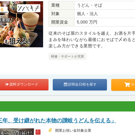
業種
うどん・そば
対象
個人・法人
開業資金
5,000 万円
従来のそば屋のスタイルを越え、お酒を片
まみを味わいながら最後におそばで〆める
楽しみ方ができる業態です。
研修・サポートが充実
カ
資料ダウンロード
説明会日程を探す
三年、受け継がれた本物の讃岐うどんを伝える」
開業お祝い金対象企業