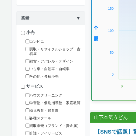
150
業種
▼
100
小売
加盟数
コンビニ
買取・リサイクルショップ・古
50
着屋
雑貨・アパレル・デザイン
中古車・自動車・自転車
0
その他・各種小売
サービス
0
ハウスクリーニング
学習塾・個別指導塾・家庭教師
幼児教育・保育園
山下本気うどん
各種スクール
買取販売（ブランド・貴金属）
【SNSで話題】
介護・デイサービス