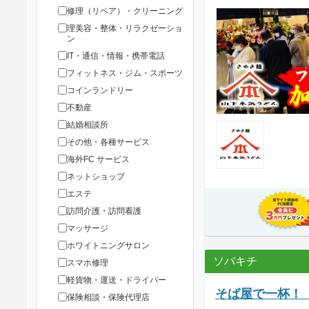
修理（リペア）・クリーニング
理美容・整体・リラクゼーショ
ン
IT・通信・情報・携帯電話
フィットネス・ジム・スポーツ
コインランドリー
不動産
結婚相談所
その他・各種サービス
海外FC サービス
ネットショップ
エステ
訪問介護・訪問看護
マッサージ
ホワイトニングサロン
ソバキチ
スマホ修理
軽貨物・運送・ドライバー
そば屋で一杯！
保険相談・保険代理店