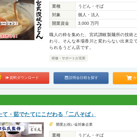
業種
うどん・そば
対象
個人・法人
開業資金
3,000 万円
職人の粋を集めた、宮武讃岐製麺所の技術
わり。そんな本場香川と変わらない出来立
られるうどん店です。
研修・サポートが充実
カ
資料ダウンロード
説明会日程を探す
たて・茹でたてにこだわる「二八そば」
開業お祝い金対象企業
業種
うどん・そば