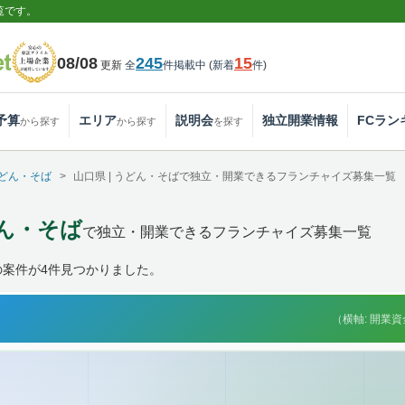
覧です。
08/08
245
15
更新
全
件掲載中
(
新着
件
)
予算
エリア
説明会
独立開業情報
FCラン
から探す
から探す
を探す
どん・そば
山口県 | うどん・そばで独立・開業できるフランチャイズ募集一覧
どん・そば
で独立・開業できるフランチャイズ募集一覧
の案件が4件見つかりました。
（横軸: 開業資金