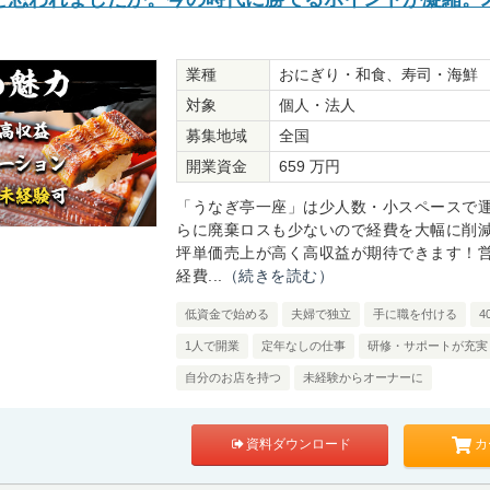
業種
おにぎり・和食、寿司・海鮮
対象
個人・法人
募集地域
全国
開業資金
659 万円
「うなぎ亭一座」は少人数・小スペースで
らに廃棄ロスも少ないので経費を大幅に削
坪単価売上が高く高収益が期待できます！
経費...
（続きを読む）
低資金で始める
夫婦で独立
手に職を付ける
4
1人で開業
定年なしの仕事
研修・サポートが充実
自分のお店を持つ
未経験からオーナーに
カ
資料ダウンロード