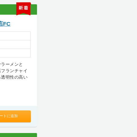
新
着
FC
骨ラーメンと
店フランチャイ
る透明性の高い
ートに追加