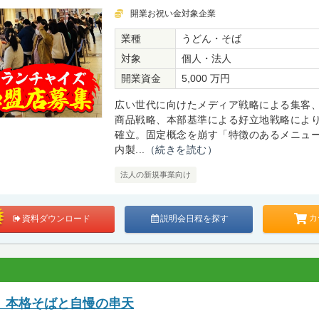
開業お祝い金対象企業
業種
うどん・そば
対象
個人・法人
開業資金
5,000 万円
広い世代に向けたメディア戦略による集客
商品戦略、本部基準による好立地戦略によ
確立。固定概念を崩す「特徴のあるメニュ
内製...
（続きを読む）
法人の新規事業向け
カ
資料ダウンロード
説明会日程を探す
 本格そばと自慢の串天