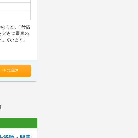
のもと、1号店
きどきに最良の
粉しています。
ートに追加
!
未経験・開業