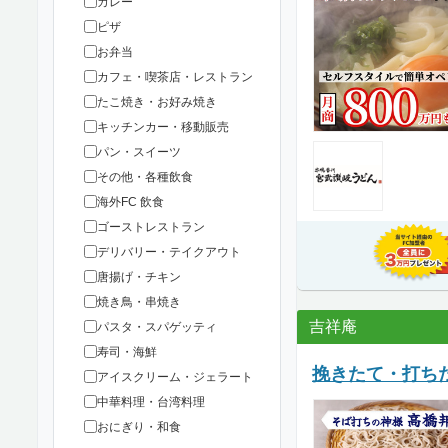
カレー
ピザ
お弁当
カフェ・喫茶店・レストラン
たこ焼き・お好み焼き
キッチンカー・移動販売
パン・スイーツ
その他・各種飲食
海外FC 飲食
ゴーストレストラン
デリバリー・テイクアウト
唐揚げ・チキン
焼き鳥・串焼き
吉祥庵
パスタ・スパゲッティ
寿司・海鮮
挽きたて・打ち
アイスクリーム・ジェラート
中華料理・台湾料理
おにぎり・和食