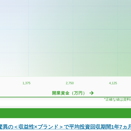
1,375
2,750
4,125
開業資金（万円）
*正確な値は資
驚異の＜収益性×ブランド＞で平均投資回収期間1年7ヵ