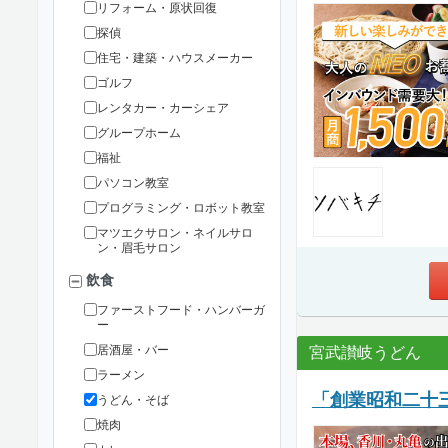
リフォーム・原状回復
探偵
住宅・建築・ハウスメーカー
ゴルフ
レンタカー・カーシェア
グループホーム
福祉
パソコン教室
プログラミング・ロボット教室
マツエクサロン・ネイルサロ
ン・眉毛サロン
飲食
ファーストフード・ハンバーガ
ー
居酒屋・バー
宮武讃岐うどん
ラーメン
「創業昭和二十
うどん・そば
焼肉