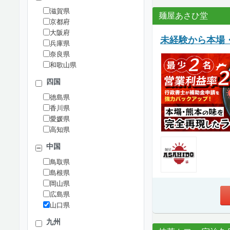
滋賀県
麺屋あさひ堂
京都府
大阪府
未経験から本場
兵庫県
奈良県
和歌山県
四国
徳島県
香川県
愛媛県
高知県
中国
鳥取県
島根県
岡山県
広島県
山口県
九州