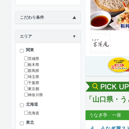
こだわり条件
▶
エリア
▼
関東
茨城県
栃木県
群馬県
埼玉県
千葉県
東京都
神奈川県
「山口県・う
北海道
北海道
うなぎ亭 一座
東北
え、うなぎ屋？