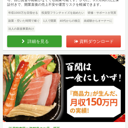
証付きで、開業直後の売上不安や運営リスクを軽減できます。
年収1000万を目指せる
投資型フランチャイズを始めたい
研修・サポートが充実
副業・空いた時間で稼ぐ
1人で開業
40代からの独立
未経験からオーナーに
法人の新規事業向け
詳細を見る
資料ダウンロード