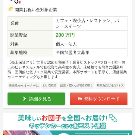
開業お祝い金対象企業
カフェ・喫茶店・レストラン、パ
業種
ン・スイーツ
開業資金
200 万円
対象
個人・法人
募集地域
全国加盟者大募集
【売上保証アリ】世界が認めた和菓子！業界初ストック×フロー！唯一無
二のビジネスモデルで低投資で高利益を実現。未経験でも簡単に開業可
能！圧倒的な低リスク開業で安定需要。本部サポートも手厚く、店舗開業
やマーケティングも支援します！
未経験からオーナーに
1人で開業
副業・空いた時間で稼ぐ
無店舗型のビジネス
詳細を見る
資料ダウンロード