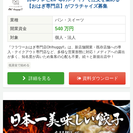
【おはぎ専門店】がフラチャイズ募集
業種
パン・スイーツ
開業資金
540 万円
対象
個人・法人
『フラワーおはぎ専門店Oh!huggy!!』は、新店舗開業・既存店舗への導
入・テイクアウト専門店など、多様な営業形態に対応！メディアへの露出
が多く、知名度が高いため集客の心配も不要。続々と新規出店中！
低資金で始める
詳細を見る
資料ダウンロード