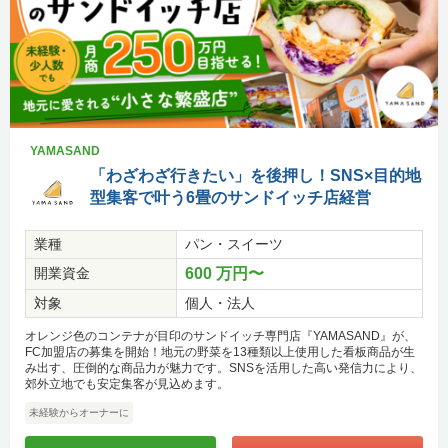
YAMASAND
「わざわざ行きたい」を後押し！SNS×目的地
型集客で叶う6畳のサンドイッチ店経営
業種
パン・スイーツ
開業資金
600 万円〜
対象
個人・法人
オレンジ色のコンテナが目印のサンドイッチ専門店『YAMASAND』が、
FC加盟店の募集を開始！地元の野菜を13種類以上使用した看板商品が生
み出す、圧倒的な商品力が魅力です。SNSを活用した高い発信力により、
郊外立地でも安定集客が見込めます。
未経験からオーナーに