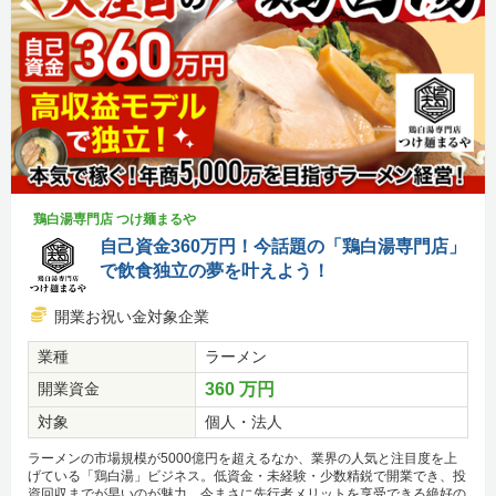
鶏白湯専門店 つけ麺まるや
自己資金360万円！今話題の「鶏白湯専門店」
で飲食独立の夢を叶えよう！
開業お祝い金対象企業
業種
ラーメン
開業資金
360 万円
対象
個人・法人
ラーメンの市場規模が5000億円を超えるなか、業界の人気と注目度を上
げている「鶏白湯」ビジネス。低資金・未経験・少数精鋭で開業でき、投
資回収までが早いのが魅力。今まさに先行者メリットを享受できる絶好の