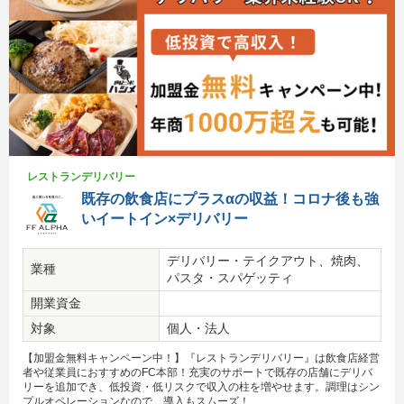
レストランデリバリー
既存の飲食店にプラスαの収益！コロナ後も強
いイートイン×デリバリー
デリバリー・テイクアウト、焼肉、
業種
パスタ・スパゲッティ
開業資金
対象
個人・法人
【加盟金無料キャンペーン中！】『レストランデリバリー』は飲食店経営
者や従業員におすすめのFC本部！充実のサポートで既存の店舗にデリバ
リーを追加でき、低投資・低リスクで収入の柱を増やせます。調理はシン
プルオペレーションなので、導入もスムーズ！