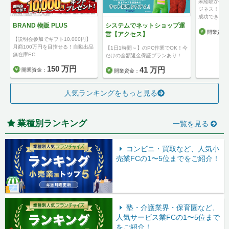
未経験から月
ジネス！低リ
成功できる！
BRAND 物販 PLUS
システムでネットショップ運
開業資金
営【アクセス】
【説明会参加でギフト10,000円】
月商100万円を目指せる！自動出品
【1日1時間～】のPC作業でOK！今
無在庫EC
だけの全額返金保証プランあり！
150 万円
41 万円
開業資金：
開業資金：
人気ランキングをもっと見る
業種別ランキング
一覧を見る
コンビニ・買取など、人気小
売業FCの1〜5位までをご紹介！
塾・介護業界・保育園など、
人気サービス業FCの1〜5位まで
をご紹介！