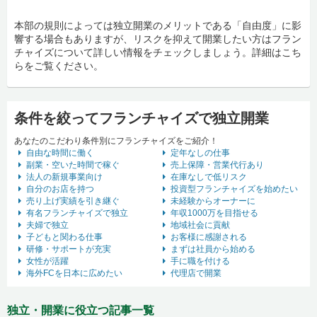
本部の規則によっては独立開業のメリットである「自由度」に影
響する場合もありますが、リスクを抑えて開業したい方はフラン
チャイズについて詳しい情報をチェックしましょう。詳細はこち
らをご覧ください。
条件を絞ってフランチャイズで独立開業
あなたのこだわり条件別にフランチャイズをご紹介！
自由な時間に働く
定年なしの仕事
副業・空いた時間で稼ぐ
売上保障・営業代行あり
法人の新規事業向け
在庫なしで低リスク
自分のお店を持つ
投資型フランチャイズを始めたい
売り上げ実績を引き継ぐ
未経験からオーナーに
有名フランチャイズで独立
年収1000万を目指せる
夫婦で独立
地域社会に貢献
子どもと関わる仕事
お客様に感謝される
研修・サポートが充実
まずは社員から始める
女性が活躍
手に職を付ける
海外FCを日本に広めたい
代理店で開業
独立・開業に役立つ記事一覧