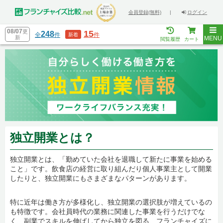
会員登録(無料)
|
ログイン
08/07
更
15
248
全
件
件
新着
新
MENU
閲覧履歴
カート
独立開業とは？
独立開業とは、「勤めていた会社を退職して新たに事業を始める
こと」です。飲食店の経営に取り組んだり個人事業主として開業
したりと、独立開業にもさまざまなパターンがあります。
特に近年は働き方が多様化し、独立開業の選択肢が増えているの
も特徴です。会社員時代の業務に関連した事業を行うだけでな
く、副業でスキルを伸ばしてから独立を図る、フランチャイズに